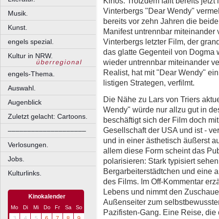
Kinos. Trotzdem fällt bereits je
Vinterbergs "Dear Wendy" vermeh
Musik.
bereits vor zehn Jahren die bei
Kunst.
Manifest untrennbar miteinander
Vinterbergs letzter Film, der grand
engels spezial.
das glatte Gegenteil von Dogma 
Kultur in NRW.
wieder untrennbar miteinander ve
Realist, hat mit "Dear Wendy" ei
engels-Thema.
listigen Strategen, verfilmt.
Auswahl.
Die Nähe zu Lars von Triers aktue
Augenblick
Wendy" würde nur allzu gut in de
Zuletzt gelacht: Cartoons.
beschäftigt sich der Film doch mi
Gesellschaft der USA und ist - ver
––––––––––––––––––––
und in einer ästhetisch äußerst a
Verlosungen.
allem diese Form scheint das Pub
Jobs.
polarisieren: Stark typisiert sehe
Bergarbeiterstädtchen und eine a
Kulturlinks.
des Films. Im Off-Kommentar erzä
Lebens und nimmt den Zuschauer
Kinokalender
Außenseiter zum selbstbewussten
Mo
Di
Mi
Do
Fr
Sa
So
Pazifisten-Gang. Eine Reise, die d
3
4
5
6
7
8
9