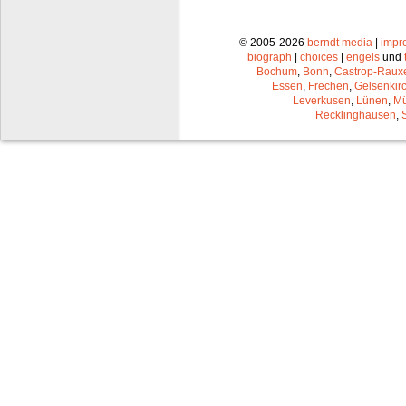
© 2005-2026
berndt media
|
impr
biograph
|
choices
|
engels
und
Bochum
,
Bonn
,
Castrop-Raux
Essen
,
Frechen
,
Gelsenkir
Leverkusen
,
Lünen
,
Mü
Recklinghausen
,