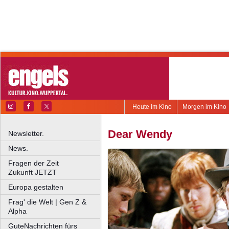
Heute im Kino
Morgen im Kino
Dear Wendy
Newsletter.
News.
Fragen der Zeit
Zukunft JETZT
Europa gestalten
Frag' die Welt | Gen Z &
Alpha
GuteNachrichten fürs