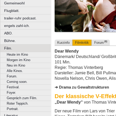
Gemeinwohl
Flugblatt.
trailer-ruhr podcast.
engels zahl-ich.
ABO.
Bühne.
(6)
Kurzinfo
Filmkritik
Forum
Film.
Dear Wendy
Heute im Kino
Dänemark/ Deutschland/ Großbrita
Morgen im Kino
101 Min.
Neu im Kino
Regie: Thomas Vinterberg
Alle Kinos.
Darsteller: Jamie Bell, Bill Pul
Forum.
Novella Nelson, Chris Owen, Alis
Coming soon.
Drama zu Gewaltstrukturen
Festival.
Foyer.
Der klassische V-Effek
Gespräch zum Film.
„Dear Wendy“
von Thomas Vint
Roter Teppich.
Portrait.
Der neue Film von Lars von Trier 
Literatur.