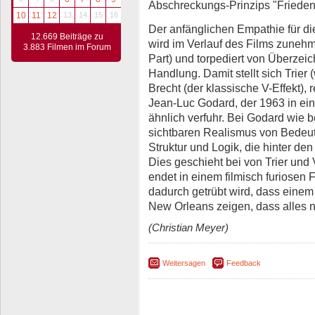
Abschreckungs-Prinzips "Frieden 
10
11
12
13
14
15
16
Der anfänglichen Empathie für die
12.669 Beiträge zu
wird im Verlauf des Films zunehm
3.883 Filmen im Forum
Part) und torpediert von Überze
Handlung. Damit stellt sich Trier 
Brecht (der klassische V-Effekt), 
Jean-Luc Godard, der 1963 in ei
ähnlich verfuhr. Bei Godard wie be
sichtbaren Realismus von Bedeut
Struktur und Logik, die hinter den
Dies geschieht bei von Trier und 
endet in einem filmisch furiosen
dadurch getrübt wird, dass einem 
New Orleans zeigen, dass alles no
(Christian Meyer)
Weitersagen
Feedback