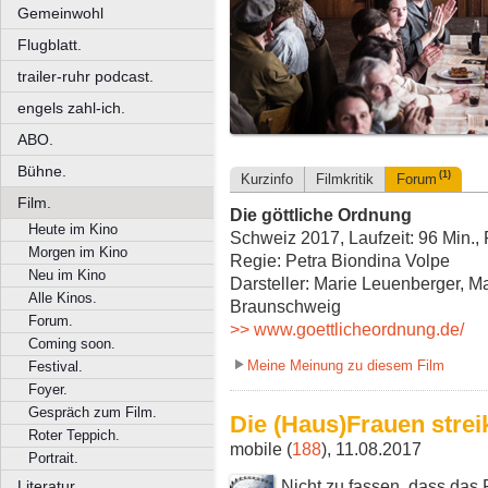
Gemeinwohl
Flugblatt.
trailer-ruhr podcast.
engels zahl-ich.
ABO.
Bühne.
(1)
Kurzinfo
Filmkritik
Forum
Film.
Die göttliche Ordnung
Heute im Kino
Schweiz 2017, Laufzeit: 96 Min.,
Morgen im Kino
Regie: Petra Biondina Volpe
Neu im Kino
Darsteller: Marie Leuenberger, M
Alle Kinos.
Braunschweig
Forum.
>> www.goettlicheordnung.de/
Coming soon.
Meine Meinung zu diesem Film
Festival.
Foyer.
Gespräch zum Film.
Die (Haus)Frauen strei
Roter Teppich.
mobile (
188
), 11.08.2017
Portrait.
Nicht zu fassen, dass das 
Literatur.