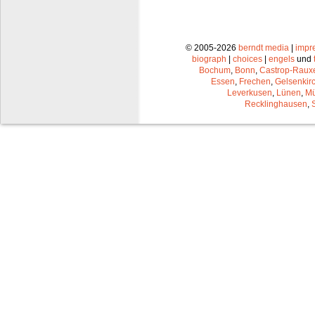
© 2005-2026
berndt media
|
impr
biograph
|
choices
|
engels
und
Bochum
,
Bonn
,
Castrop-Raux
Essen
,
Frechen
,
Gelsenkir
Leverkusen
,
Lünen
,
Mü
Recklinghausen
,