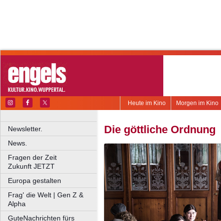
Heute im Kino
Morgen im Kino
Die göttliche Ordnung
Newsletter.
News.
Fragen der Zeit
Zukunft JETZT
Europa gestalten
Frag' die Welt | Gen Z &
Alpha
GuteNachrichten fürs