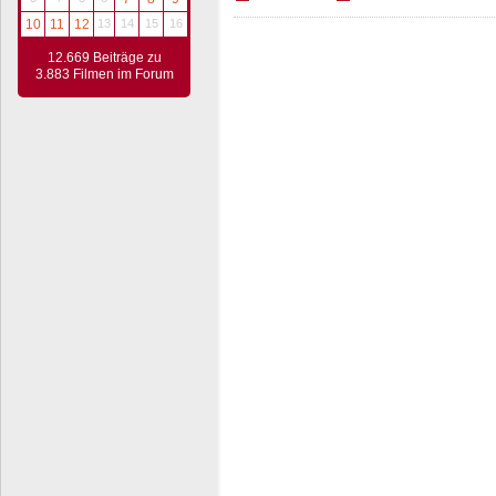
10
11
12
13
14
15
16
12.669 Beiträge zu
3.883 Filmen im Forum