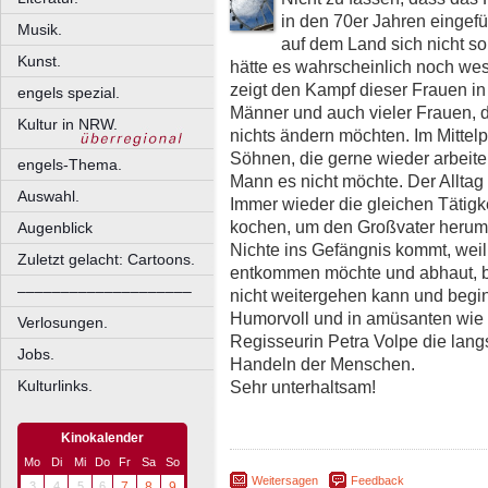
in den 70er Jahren eingef
Musik.
auf dem Land sich nicht so
Kunst.
hätte es wahrscheinlich noch wes
zeigt den Kampf dieser Frauen i
engels spezial.
Männer und auch vieler Frauen, 
Kultur in NRW.
nichts ändern möchten. Im Mittelp
Söhnen, die gerne wieder arbeiten
engels-Thema.
Mann es nicht möchte. Der Alltag e
Auswahl.
Immer wieder die gleichen Tätig
kochen, um den Großvater herum 
Augenblick
Nichte ins Gefängnis kommt, weil
Zuletzt gelacht: Cartoons.
entkommen möchte und abhaut, be
––––––––––––––––––––
nicht weitergehen kann und beginn
Humorvoll und in amüsanten wie 
Verlosungen.
Regisseurin Petra Volpe die la
Jobs.
Handeln der Menschen.
Sehr unterhaltsam!
Kulturlinks.
Kinokalender
Mo
Di
Mi
Do
Fr
Sa
So
Weitersagen
Feedback
3
4
5
6
7
8
9