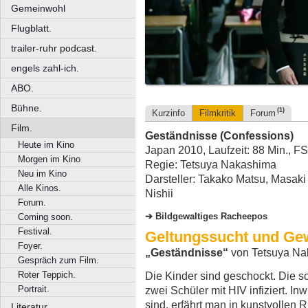
Gemeinwohl
Flugblatt.
trailer-ruhr podcast.
engels zahl-ich.
ABO.
Bühne.
(1)
Kurzinfo
Filmkritik
Forum
Film.
Geständnisse (Confessions)
Heute im Kino
Japan 2010, Laufzeit: 88 Min., F
Morgen im Kino
Regie: Tetsuya Nakashima
Neu im Kino
Darsteller: Takako Matsu, Masaki
Alle Kinos.
Nishii
Forum.
Bildgewaltiges Racheepos
Coming soon.
Festival.
Geltungssucht und Ge
Foyer.
„Geständnisse“
von Tetsuya Na
Gespräch zum Film.
Roter Teppich.
Die Kinder sind geschockt. Die s
Portrait.
zwei Schüler mit HIV infiziert. In
sind, erfährt man in kunstvollen
Literatur.