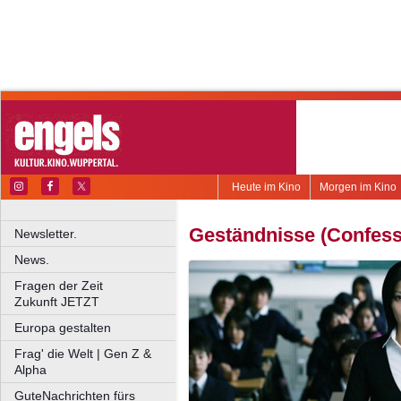
Heute im Kino
Morgen im Kino
Geständnisse (Confess
Newsletter.
News.
Fragen der Zeit
Zukunft JETZT
Europa gestalten
Frag' die Welt | Gen Z &
Alpha
GuteNachrichten fürs