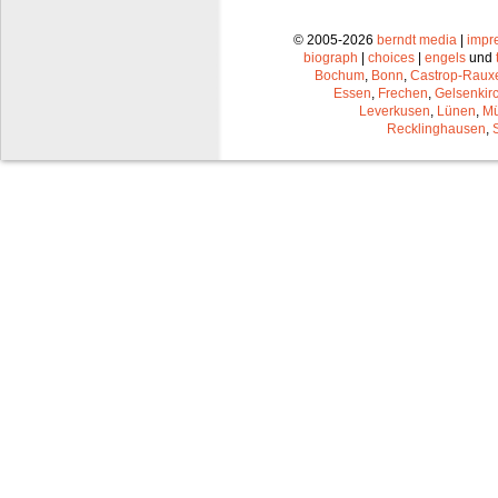
© 2005-2026
berndt media
|
impr
biograph
|
choices
|
engels
und
Bochum
,
Bonn
,
Castrop-Raux
Essen
,
Frechen
,
Gelsenkir
Leverkusen
,
Lünen
,
Mü
Recklinghausen
,