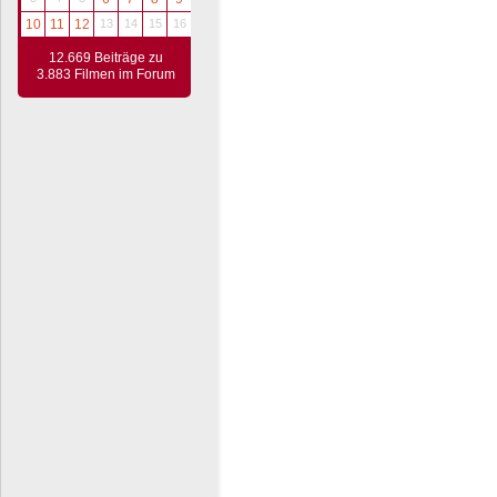
10
11
12
13
14
15
16
12.669 Beiträge zu
3.883 Filmen im Forum