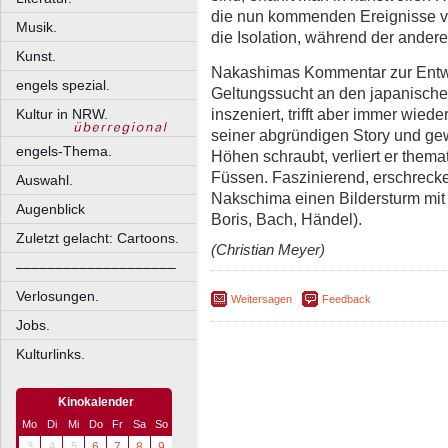
die nun kommenden Ereignisse ve
Musik.
die Isolation, während der ander
Kunst.
Nakashimas Kommentar zur Entw
engels spezial.
Geltungssucht an den japanischen 
inszeniert, trifft aber immer wied
Kultur in NRW.
seiner abgründigen Story und gew
engels-Thema.
Höhen schraubt, verliert er thema
Füssen. Faszinierend, erschreck
Auswahl.
Nakschima einen Bildersturm mi
Augenblick
Boris, Bach, Händel).
Zuletzt gelacht: Cartoons.
(Christian Meyer)
––––––––––––––––––––
Verlosungen.
Weitersagen
Feedback
Jobs.
Kulturlinks.
Kinokalender
Mo
Di
Mi
Do
Fr
Sa
So
3
4
5
6
7
8
9