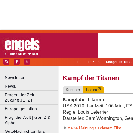
Heute im Kino
Morgen im Kino
Kampf der Titanen
Newsletter.
News.
(3)
Kurzinfo
Forum
Fragen der Zeit
Kampf der Titanen
Zukunft JETZT
USA 2010, Laufzeit: 106 Min., F
Europa gestalten
Regie: Louis Leterrier
Frag' die Welt | Gen Z &
Darsteller: Sam Worthington, Ge
Alpha
Meine Meinung zu diesem Film
GuteNachrichten fürs