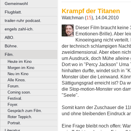
Gemeinwohl
Krampf der Titanen
Flugblatt.
Watchman (
15
), 14.04.2010
trailer-ruhr podcast.
Dieser Film braucht keine 
engels zahl-ich.
Emotionen-Brille). Aber le
ABO.
Kinoeingang nicht verteilt.
der technisch schlampigen Nachb
Bühne.
zweidimensional. Aber eben nicht
Film.
um Ausdruck, doch Mühe alleine 
Heute im Kino
Dort wo in "Percy Jackson" Uma 
Morgen im Kino
hinhalten durfte, windet sich in "
Neu im Kino
Monster über die Leinwand. Könnt
Alle Kinos.
Sättigungsgrad erreicht ist? Da 
Forum.
die Stop-motion-Monster von dama
Coming soon.
"Seele".
Festival.
Foyer.
Somit kann der Zuschauer die 11
Gespräch zum Film.
und ohne bleibenden Eindruck an
Roter Teppich.
Portrait.
Eine Frage bleibt noch offen: W
Literatur.