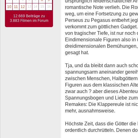
ursprünglich leidenschaftlicher A
romantische Note verlieh. Die Rom
10
11
12
13
14
15
16
weg, um eine Fortsetzung zu gew
12.669 Beiträge zu
Perseus zu Pegasus entbehrt jegli
3.883 Filmen im Forum
verkommt zum göttlichen Gadget. 
von tragischer Tiefe, ist nur noch
Eindimensionale Figuren also in 
dreidimensionalen Bemühungen, 
gesagt hat.
Tja, und da bleibt dann auch scho
spannungsarm aneinander gereiht
zwischen Menschen, Halbgöttern,
Figuren aus dem klassischen Alte
zwar auch ? aber dieses Abenteue
Spannungsbogen und Liebe zum De
Remakes: Die Klappereule ist nic
mehr, ausnahmsweise.
Höchste Zeit, dass die Götter di
ordentlich durchrütteln. Denen dor