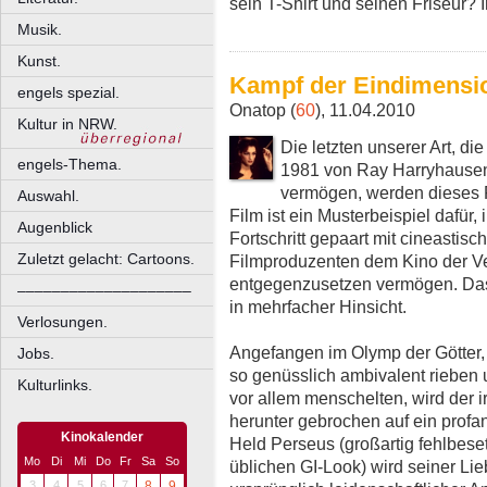
sein T-Shirt und seinen Friseur? 
Musik.
Kunst.
Kampf der Eindimensi
engels spezial.
Onatop (
60
), 11.04.2010
Kultur in NRW.
Die letzten unserer Art, d
engels-Thema.
1981 von Ray Harryhausen 
vermögen, werden dieses
Auswahl.
Film ist ein Musterbeispiel dafür,
Augenblick
Fortschritt gepaart mit cineasti
Zuletzt gelacht: Cartoons.
Filmproduzenten dem Kino der Ve
entgegenzusetzen vermögen. Das 
––––––––––––––––––––
in mehrfacher Hinsicht.
Verlosungen.
Angefangen im Olymp der Götter,
Jobs.
so genüsslich ambivalent rieben u
Kulturlinks.
vor allem menschelten, wird der 
herunter gebrochen auf ein prof
Kinokalender
Held Perseus (großartig fehlbese
Mo
Di
Mi
Do
Fr
Sa
So
üblichen GI-Look) wird seiner Li
3
4
5
6
7
8
9