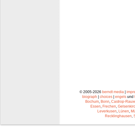
© 2005-2026
berndt media
|
impr
biograph
|
choices
|
engels
und
Bochum
,
Bonn
,
Castrop-Raux
Essen
,
Frechen
,
Gelsenkir
Leverkusen
,
Lünen
,
Mü
Recklinghausen
,