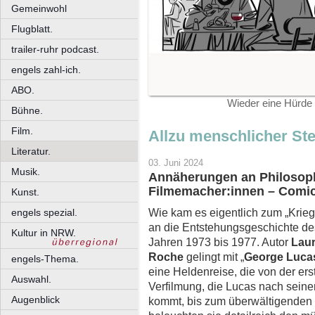
Gemeinwohl
Flugblatt.
trailer-ruhr podcast.
engels zahl-ich.
ABO.
Wieder eine Hürde
Bühne.
Film.
Allzu menschlicher St
Literatur.
03. Juni 2024
Musik.
Annäherungen an Philosop
Filmemacher:innen – Comic
Kunst.
Wie kam es eigentlich zum „Krieg 
engels spezial.
an die Entstehungsgeschichte des
Kultur in NRW.
Jahren 1973 bis 1977. Autor
Lau
Roche
gelingt mit „
George Lucas
engels-Thema.
eine Heldenreise, die von der ers
Auswahl.
Verfilmung, die Lucas nach seinem
Augenblick
kommt, bis zum überwältigenden 