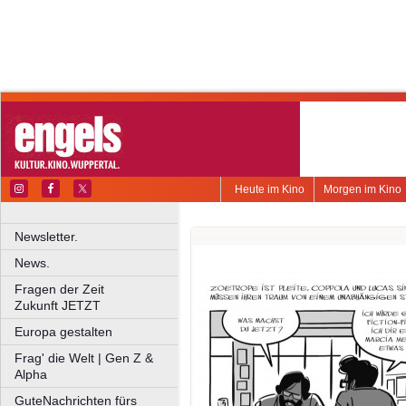
Heute im Kino
Morgen im Kino
Newsletter.
News.
Fragen der Zeit
Zukunft JETZT
Europa gestalten
Frag' die Welt | Gen Z &
Alpha
GuteNachrichten fürs