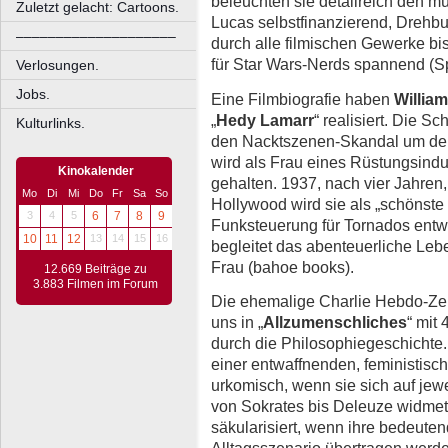
beleuchten sie detailreich den
Zuletzt gelacht: Cartoons.
Lucas selbstfinanzierend, Drehb
––––––––––––––––––––
durch alle filmischen Gewerke bis
für Star Wars-Nerds spannend (Spl
Verlosungen.
Jobs.
Eine Filmbiografie haben
Willia
„
Hedy Lamarr
“ realisiert. Die S
Kulturlinks.
den Nacktszenen-Skandal um den 
wird als Frau eines Rüstungsindu
Kinokalender
gehalten. 1937, nach vier Jahren, 
Mo
Di
Mi
Do
Fr
Sa
So
Hollywood wird sie als „schönste 
3
4
5
6
7
8
9
Funksteuerung für Tornados entw
10
11
12
13
14
15
16
begleitet das abenteuerliche Le
Frau (bahoe books).
12.669 Beiträge zu
3.883 Filmen im Forum
Die ehemalige Charlie Hebdo-Ze
uns in „
Allzumenschliches
“ mit
durch die Philosophiegeschichte. 
einer entwaffnenden, feministisc
urkomisch, wenn sie sich auf jew
von Sokrates bis Deleuze widmet 
säkularisiert, wenn ihre bedeute
Alltagsszenario übertragen werde