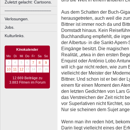
Zuletzt gelacht: Cartoons.
––––––––––––––––––––
Aus dem Schatten der Buch-Giga
herausgetreten, auch weil die zu
Verlosungen.
Bittner ist immer noch da und Bitt
Jobs.
Domstadt hinaus. Kein Reiseführe
Kulturlinks.
Buchhandlung empfiehlt, die ir
der Albertus- in die Sankt-Apern
Eingänge besitzt. Die magische
Kinokalender
Realität, „etwa in den ersten Be
Mo
Di
Mi
Do
Fr
Sa
So
Enquist oder António Lobo Antune
3
4
5
6
7
8
9
will ich gar nicht reden, wie zum 
10
11
12
13
14
15
16
vielleicht der Meister der Modern
12.669 Beiträge zu
Bittner. Und schon ist er bei der L
3.883 Filmen im Forum
einem für einen Moment den Atem
den letzten Gedichten von Lars 
das Verstreichen der Zeit nicht bes
vor Superlativen nicht fürchtet, s
Nur sie scheinen dem Sujet ang
Wenn man ihn reden hört, bekommt
Darin liegt vielleicht eines der E