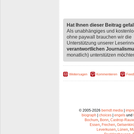
Hat Ihnen dieser Beitrag gefa
Als unabhängiges und kostenl
ohne paywall brauchen wir die
Unterstützung unserer Leserin
verantwortlichen Journalism
monatlich) unterstützen möchten,
Weitersagen
Kommentieren
Feed
© 2005-2026
berndt media
|
impr
biograph
|
choices
|
engels
und
Bochum
,
Bonn
,
Castrop-Raux
Essen
,
Frechen
,
Gelsenkir
Leverkusen
,
Lünen
,
Mü