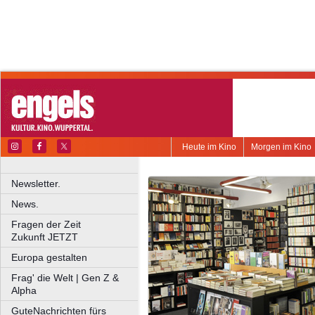
Heute im Kino
Morgen im Kino
Newsletter.
News.
Fragen der Zeit
Zukunft JETZT
Europa gestalten
Frag' die Welt | Gen Z &
Alpha
GuteNachrichten fürs