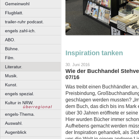
Gemeinwohl
Flugblatt.
trailer-ruhr podcast.
engels zahl-ich.
ABO.
Bühne.
Inspiration tanken
Film.
30. Juni 2016
Literatur.
Wie der Buchhandel Stehve
Musik.
07/16
Kunst.
Was treibt einen Buchhändler an,
Preisbindung, Großbuchhandlun
engels spezial.
geschlagen werden mussten? „Im
Kultur in NRW.
dem Buch, das dich bis ins Mark er
über 30 Jahren eröffnete er sei
engels-Thema.
Hier wurden Bücher immer schon 
Auswahl.
Aufhebens gemacht werden müsst
der Inspiration gehandelt, als Sto
Augenblick
uns die Welt in einem anderen Li