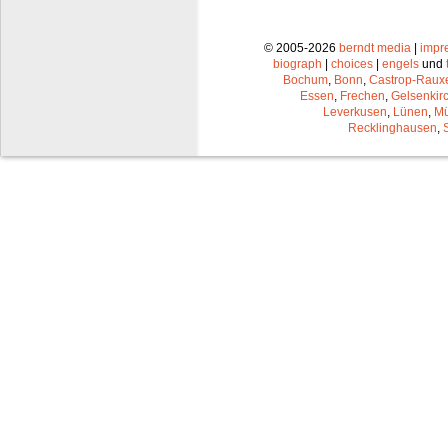
© 2005-2026
berndt media
|
impr
biograph
|
choices
|
engels
und
Bochum
,
Bonn
,
Castrop-Raux
Essen
,
Frechen
,
Gelsenkir
Leverkusen
,
Lünen
,
Mü
Recklinghausen
,