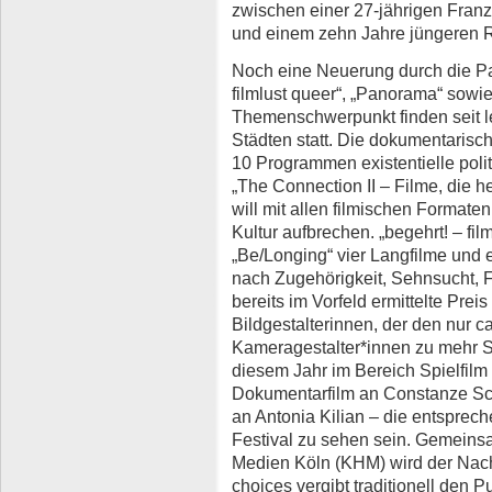
zwischen einer 27-jährigen Franz
und einem zehn Jahre jüngeren
Noch eine Neuerung durch die P
filmlust queer“
, „
Panorama“
sowie
Themenschwerpunkt finden seit le
Städten statt. Die dokumentarisc
10 Programmen existentielle polit
„The Connection II – Filme, die 
will mit allen filmischen Format
Kultur aufbrechen. „begehrt! – fil
„Be/Longing“ vier Langfilme und
nach Zugehörigkeit, Sehnsucht, Fr
bereits im Vorfeld ermittelte Pre
Bildgestalterinnen, der den nur c
Kameragestalter*innen zu mehr Si
diesem Jahr im Bereich Spielfil
Dokumentarfilm an Constanze Sc
an Antonia Kilian – die entspre
Festival zu sehen sein. Gemeins
Medien Köln (KHM) wird der Nac
choices vergibt traditionell den 