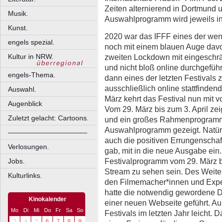
Zeiten alternierend in Dortmund un
Musik.
Auswahlprogramm wird jeweils in
Kunst.
2020 war das IFFF eines der weni
engels spezial.
noch mit einem blauen Auge dav
zweiten Lockdown mit eingeschrän
Kultur in NRW.
und nicht bloß online durchgefüh
engels-Thema.
dann eines der letzten Festivals z
ausschließlich online stattfind
Auswahl.
März kehrt das Festival nun mit 
Augenblick
Vom 29. März bis zum 3. April zei
Zuletzt gelacht: Cartoons.
und ein großes Rahmenprogramm 
Auswahlprogramm gezeigt. Natürli
––––––––––––––––––––
auch die positiven Errungenschaf
Verlosungen.
gab, mit in die neue Ausgabe ei
Festivalprogramm vom 29. März bi
Jobs.
Stream zu sehen sein. Des Weite
Kulturlinks.
den Filmemacher*innen und Expert*
hatte die notwendig gewordene Di
Kinokalender
einer neuen Webseite geführt. A
Mo
Di
Mi
Do
Fr
Sa
So
Festivals im letzten Jahr leicht. 
3
4
5
6
7
8
9