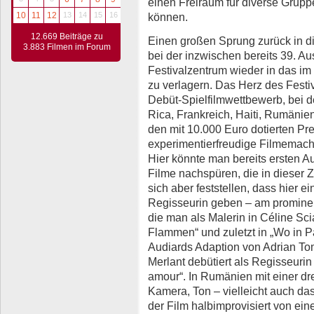
einen Freiraum für diverse Grupp
können.
10
11
12
13
14
15
16
12.669 Beiträge zu
Einen großen Sprung zurück in di
3.883 Filmen im Forum
bei der inzwischen bereits 39. A
Festivalzentrum wieder in das im
zu verlagern. Das Herz des Festiv
Debüt-Spielfilmwettbewerb, bei 
Rica, Frankreich, Haiti, Rumäni
den mit 10.000 Euro dotierten Pre
experimentierfreudige Filmemach
Hier könnte man bereits ersten 
Filme nachspüren, die in dieser Z
sich aber feststellen, dass hier e
Regisseurin geben – am prominen
die man als Malerin in Céline Sc
Flammen“ und zuletzt in „Wo in P
Audiards Adaption von Adrian Tom
Merlant debütiert als Regisseurin
amour“. In Rumänien mit einer dr
Kamera, Ton – vielleicht auch da
der Film halbimprovisiert von e