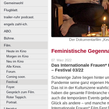
Gemeinwohl
Flugblatt.
trailer-ruhr podcast.
engels zahl-ich.
ABO.
Bühne.
Der Dokumentarfilm „Kevi
Film.
Feministische Gegenna
Heute im Kino
Morgen im Kino
07. März 2022
Neu im Kino
Das Internationale Frauen* 
Alle Kinos.
– Festival 03/22
Forum.
Coming soon.
Schwierige Jahre liegen hinter u
Festival.
Pandemie seine ganz eigenen He
Foyer.
Das ist in der Kulturszene wahrl
Gespräch zum Film.
haben die gesamte Filmbranche v
Roter Teppich.
auch die temporären Events gebe
Portrait.
Glück als andere – und manche m
Internationale Frauen* Film Fest
Literatur.