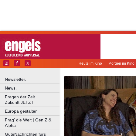
Heute im Kino
Morgen im Kino
Newsletter.
News.
Fragen der Zeit
Zukunft JETZT
Europa gestalten
Frag' die Welt | Gen Z &
Alpha
GuteNachrichten fürs