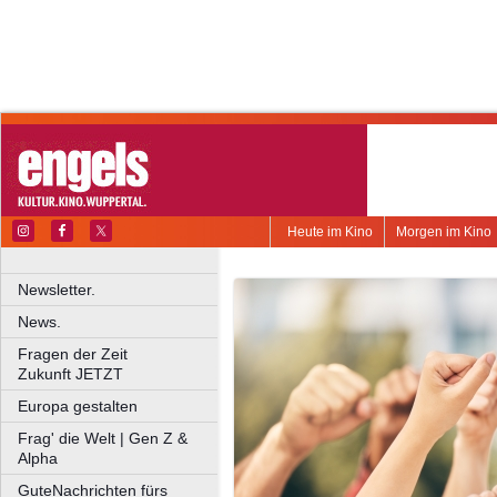
Heute im Kino
Morgen im Kino
Newsletter.
News.
Fragen der Zeit
Zukunft JETZT
Europa gestalten
Frag' die Welt | Gen Z &
Alpha
GuteNachrichten fürs