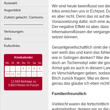
Auswahl.
Wir sind heute beeinflusst von d
Augenblick
Infos erreichen uns in Echtzeit. 
es aber nicht. Denn das ist auf de
Zuletzt gelacht: Cartoons.
Voraussetzung dafür, sich eine a
––––––––––––––––––––
Der negative Effekt ist aber, da
Verlosungen.
Informationsflüssen der vergang
setzen können.
Jobs.
Kulturlinks.
Gesamtgesellschaftlich sinkt die
wer weiß das und kann das fühlen
wie in Solingen denken? War die 
Kinokalender
doch an Tschernobyl oder die gr
Mo
Di
Mi
Do
Fr
Sa
So
Armut gab es auch in diesem Lan
3
4
5
6
7
8
9
es Verschärfungen geben, sodas
10
11
12
13
14
15
16
Blich zurück fragen: War es denn 
12.669 Beiträge zu
genau das glaube ich eben nicht!
3.883 Filmen im Forum
Familienfreundlich
Vielleicht waren die fortschrittl
wahrnehmbar, denken wir an die 