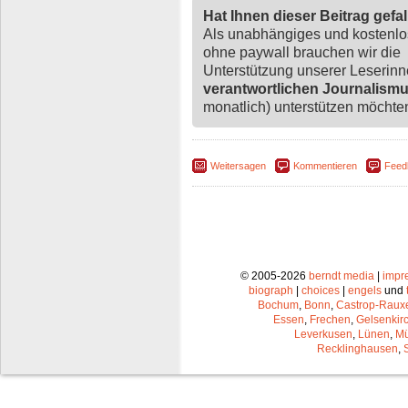
Hat Ihnen dieser Beitrag gefa
Als unabhängiges und kostenl
ohne paywall brauchen wir die
Unterstützung unserer Leserin
verantwortlichen Journalism
monatlich) unterstützen möchten,
Weitersagen
Kommentieren
Feed
© 2005-2026
berndt media
|
impr
biograph
|
choices
|
engels
und
Bochum
,
Bonn
,
Castrop-Raux
Essen
,
Frechen
,
Gelsenkir
Leverkusen
,
Lünen
,
Mü
Recklinghausen
,