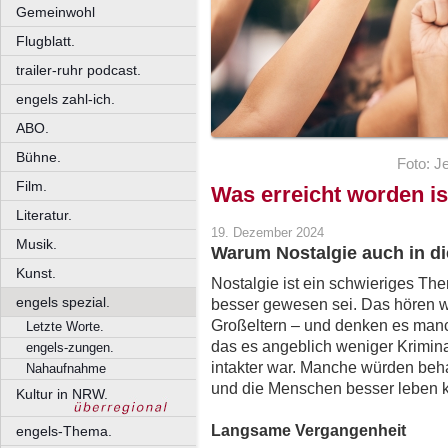
Gemeinwohl
Flugblatt.
trailer-ruhr podcast.
engels zahl-ich.
ABO.
Bühne.
Foto: J
Film.
Was erreicht worden is
Literatur.
19. Dezember 2024
Musik.
Warum Nostalgie auch in die
Kunst.
Nostalgie ist ein schwieriges Them
engels spezial.
besser gewesen sei. Das hören wi
Großeltern – und denken es manc
Letzte Worte.
das es angeblich weniger Krimina
engels-zungen.
intakter war. Manche würden beh
Nahaufnahme
und die Menschen besser leben 
Kultur in NRW.
Langsame Vergangenheit
engels-Thema.