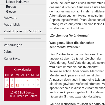
Lokale Initiativen
Laden, bei dem man etwas Bestimmtes k
Europa
das man durch den Kauf eines Gutes bei 
geht auf einmal so nicht mehr. Stattdes
Glosse
Alternativen suchen, typischerweise im I
Auswahl.
Anpassungsaufwand. Doch Menschen sin
Anfang ist es auf jeden Fall eine klein
Augenblick
ist aber gar nicht schlimm.
Zuletzt gelacht: Cartoons.
„Zeichen der Veränderung“
––––––––––––––––––––
Was genau lässt die Menschen
Verlosungen.
sentimental werden?
Jobs.
Das Praktische ist ja nur das eine. Das
Kulturlinks.
andere ist aber: Es ist ein Zeichen der
Veränderung. Und Veränderung als solch
wird nicht immer als positiv erachtet.
Kinokalender
Teilweise schon. Aber obwohl Menschen
Mo
Di
Mi
Do
Fr
Sa
So
Meister im Anpassen sind, so ist das
Anpassen doch auch immer eine Leistun
3
4
5
6
7
8
9
die einen gewissen Aufwand erfordert. M
10
11
12
13
14
15
16
spricht deshalb in diesem Zusammenha
auch vom Anpassungsdruck. Und dann gibt
12.669 Beiträge zu
3.883 Filmen im Forum
hierzu einfällt, und zwar die Nostalgie.
„Junge Menschen müssen signalisiere