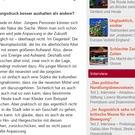
Die Route Indus
als Brücke zwi
Gestern und Heute
ungsdruck besser aushalten als andere?
Unglaublich,
chiede im Alter: Jüngere Personen können sich
essbar
in der Natur der Sache. Wenn man sich schon
Todmorden und
dann wird jede Anpassung in der Zukunft
der „essbaren S
lich ist – überhaupt nicht. Im Gegenteil: Die
Europa-Vorbild England
roplastizität, die bis ins allerhöchste Alter
Schlechte Zei
n mit einem größeren Aufwand. Also, diese
Zeiten
tet uns Energie und Aufwand. Deshalb sind
Die Macht der 
schen älter sind, zwar noch in der Lage,
Glosse
edingt motiviert dazu. Als junger Mensch ist
mmer die neuesten und die jüngsten
Interview
 ist einfach auch eine Stärke der kulturellen
nalisieren, dass sie die neuesten Mittel und
„Das politische
Handlungsbewusstsein f
 um dazuzugehören. Sicherlich hat es auch
Teil 1: Interview – Amadeu-
 auch mal so sein kann, dass bestimmte
Stiftung: Lorenz Blumentha
 Heute kauft man Kleider zum Beispiel
Fremdsein und Diskriminie
hen. Aber praktisch ist das eigentlich nicht
 in die Stadt oder in ein Geschäft zu gehen,
„Im Augenblick sehe ic
kritische Masse für eine
en kann. Ich glaube, dass es auch da eine
Bewegung“
e Hin- und Hergeschicke mit diesen
Teil 2: Interview – Politolo
hen, zurückschicken, weil es nicht passt
Gallas über Protest, Streik
lhafte Anpassung.
Generalstreik