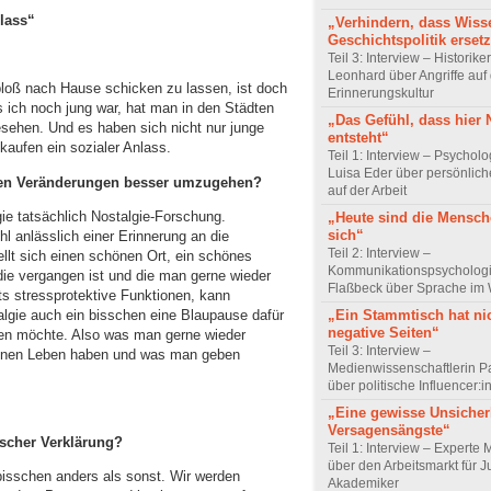
lass“
„Verhindern, dass Wiss
Geschichtspolitik ersetz
Teil 3: Interview – Historike
Leonhard über Angriffe auf 
 bloß nach Hause schicken zu lassen, ist doch
Erinnerungskultur
ls ich noch jung war, hat man in den Städten
„Das Gefühl, dass hier
ehen. Und es haben sich nicht nur junge
entsteht“
kaufen ein sozialer Anlass.
Teil 1: Interview – Psychol
Luisa Eder über persönli
nten Veränderungen besser umzugehen?
auf der Arbeit
ie tatsächlich Nostalgie-Forschung.
„Heute sind die Mensch
sich“
ühl anlässlich einer Erinnerung an die
Teil 2: Interview –
llt sich einen schönen Ort, ein schönes
Kommunikationspsychologi
 die vergangen ist und die man gerne wieder
Flaßbeck über Sprache im
ts stressprotektive Funktionen, kann
lgie auch ein bisschen eine Blaupause dafür
„Ein Stammtisch hat ni
negative Seiten“
ten möchte. Also was man gerne wieder
Teil 3: Interview –
genen Leben haben und was man geben
Medienwissenschaftlerin P
über politische Influencer:
„Eine gewisse Unsicher
Versagensängste“
gischer Verklärung?
Teil 1: Interview – Experte 
über den Arbeitsmarkt für J
 bisschen anders als sonst. Wir werden
Akademiker