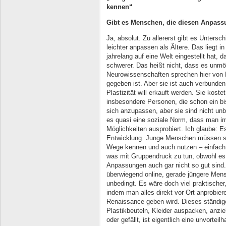
kennen“
Gibt es Menschen, die diesen Anpass
Ja, absolut. Zu allererst gibt es Unters
leichter anpassen als Ältere. Das liegt 
jahrelang auf eine Welt eingestellt hat, 
schwerer. Das heißt nicht, dass es unmög
Neurowissenschaften sprechen hier von Neu
gegeben ist. Aber sie ist auch verbunde
Plastizität will erkauft werden. Sie kos
insbesondere Personen, die schon ein bis
sich anzupassen, aber sie sind nicht unb
es quasi eine soziale Norm, dass man i
Möglichkeiten ausprobiert. Ich glaube: Es
Entwicklung. Junge Menschen müssen sig
Wege kennen und auch nutzen – einfach
was mit Gruppendruck zu tun, obwohl es
Anpassungen auch gar nicht so gut sind.
überwiegend online, gerade jüngere Mensc
unbedingt. Es wäre doch viel praktischer,
indem man alles direkt vor Ort anprobier
Renaissance geben wird. Dieses ständig
Plastikbeuteln, Kleider auspacken, anzie
oder gefällt, ist eigentlich eine unvortei