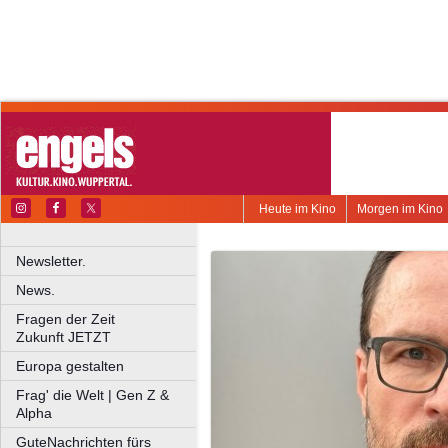
Heute im Kino
Morgen im Kino
Newsletter.
News.
Fragen der Zeit
Zukunft JETZT
Europa gestalten
Frag' die Welt | Gen Z &
Alpha
GuteNachrichten fürs