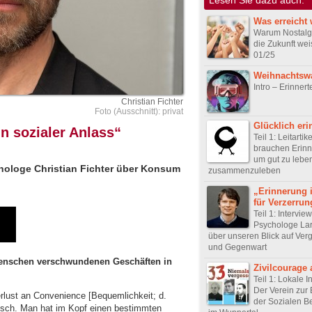
Was erreicht 
Warum Nostalgi
die Zukunft wei
01/25
Weihnachtsw
Intro – Erinnert
Christian Fichter
Foto (Ausschnitt): privat
Glücklich eri
n sozialer Anlass“
Teil 1: Leitartik
brauchen Erin
um gut zu lebe
ychologe Christian Fichter über Konsum
zusammenzuleben
„Erinnerung i
für Verzerru
Teil 1: Intervie
Psychologe La
über unseren Blick auf Ver
und Gegenwart
 Menschen verschwundenen Geschäften in
Zivilcourage a
Teil 1: Lokale In
Der Verein zur
erlust an Convenience [Bequemlichkeit; d.
der Sozialen 
ktisch. Man hat im Kopf einen bestimmten