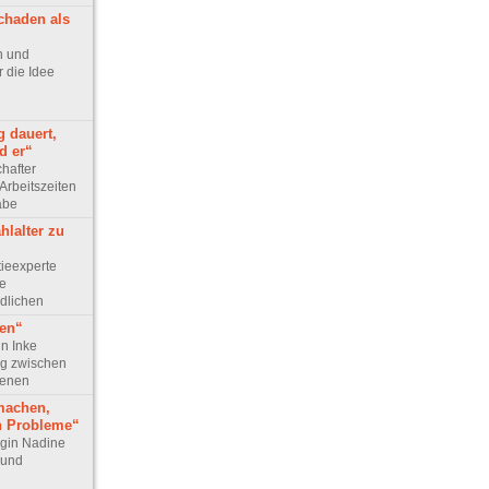
chaden als
ph und
 die Idee
g dauert,
d er“
chafter
Arbeitszeiten
abe
hlalter zu
tieexperte
ie
dlichen
gen“
in Inke
g zwischen
senen
machen,
h Probleme“
login Nadine
 und