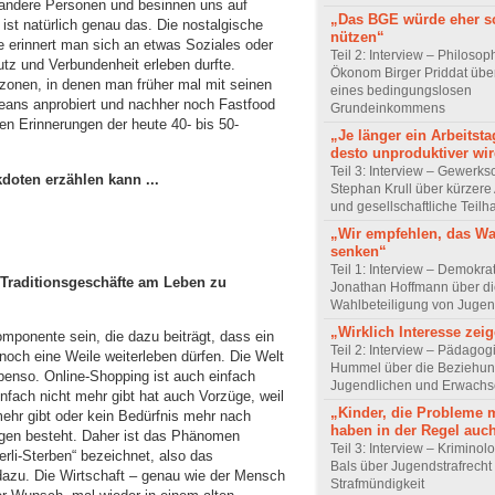
 andere Personen und besinnen uns auf
„Das BGE würde eher s
e ist natürlich genau das. Die nostalgische
nützen“
 erinnert man sich an etwas Soziales oder
Teil 2: Interview – Philoso
tz und Verbundenheit erleben durfte.
Ökonom Birger Priddat über
zonen, in denen man früher mal mit seinen
eines bedingungslosen
eans anprobiert und nachher noch Fastfood
Grundeinkommens
en Erinnerungen der heute 40- bis 50-
„Je länger ein Arbeitsta
desto unproduktiver wir
Teil 3: Interview – Gewerks
oten erzählen kann ...
Stephan Krull über kürzere 
und gesellschaftliche Teilh
„Wir empfehlen, das Wa
senken“
Teil 1: Interview – Demokra
 Traditionsgeschäfte am Leben zu
Jonathan Hoffmann über d
Wahlbeteiligung von Jugen
„Wirklich Interesse zei
omponente sein, die dazu beiträgt, dass ein
Teil 2: Interview – Pädagog
noch eine Weile weiterleben dürfen. Die Welt
Hummel über die Beziehun
benso. Online-Shopping ist auch einfach
Jugendlichen und Erwach
nfach nicht mehr gibt hat auch Vorzüge, weil
„Kinder, die Probleme 
mehr gibt oder kein Bedürfnis mehr nach
haben in der Regel auc
gen besteht. Daher ist das Phänomen
Teil 3: Interview – Krimino
rli-Sterben“ bezeichnet, also das
Bals über Jugendstrafrecht
azu. Die Wirtschaft – genau wie der Mensch
Strafmündigkeit