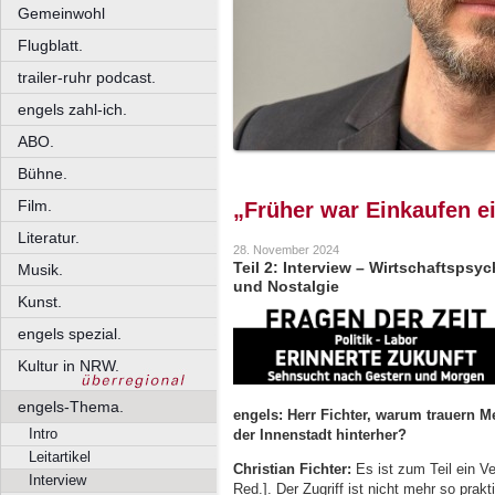
Gemeinwohl
Flugblatt.
trailer-ruhr podcast.
engels zahl-ich.
ABO.
Bühne.
Film.
„Früher war Einkaufen ei
Literatur.
28. November 2024
Teil 2: Interview – Wirtschaftsps
Musik.
und Nostalgie
Kunst.
engels spezial.
Kultur in NRW.
engels-Thema.
engels: Herr Fichter, warum trauern
Intro
der Innenstadt hinterher?
Leitartikel
Christian Fichter:
Es ist zum Teil ein V
Interview
Red.]. Der Zugriff ist nicht mehr so pra