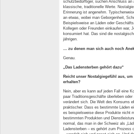
schutzbedürftiger, suchen Anschluss an
klassische, traditionelle Werte. Nostalgi
Erinnerung ist angenehm. Typischerweise
an etwas, wobei man Geborgenheit, Schu
Beispielsweise an Läden oder Geschäfts
Kollegen oder Freunden einkaufen war, J
konsumiert hat. Das sind die nostalgisch
jährigen.
… zu denen man sich auch noch Anekd
Genau.
„Das Ladensterben gehört dazu“
Reicht unser Nostalgiegefühl aus, um
erhalten?
Nein, aber es kann auf jeden Fall eine K
paar Traditionsgeschäfte überleben oder 
verändert sich. Die Welt des Konsums e
praktischer. Dass es bestimmte Läden ei
es beispielsweise diese Produkte nicht 
bestimmten Produkten und Dienstleistun
normal, das man in der Schweiz als „Läde
Ladensterben – es gehört zum Prozess d