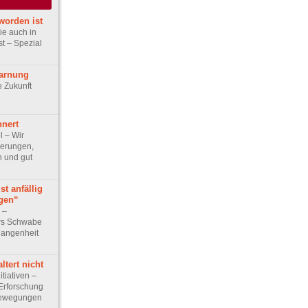
worden ist
e auch in
st – Spezial
arnung
e Zukunft
nnert
el – Wir
nerungen,
n und gut
st anfällig
ngen“
w –
rs Schwabe
gangenheit
ltert nicht
itiativen –
 Erforschung
Bewegungen