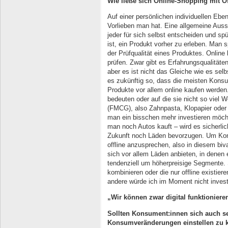
Wie ließe sich Online-Shopping mit O
Auf einer persönlichen individuellen Ebe
Vorlieben man hat. Eine allgemeine Aus
jeder für sich selbst entscheiden und sp
ist, ein Produkt vorher zu erleben. Man 
der Prüfqualität eines Produktes. Online
prüfen. Zwar gibt es Erfahrungsqualitäte
aber es ist nicht das Gleiche wie es selb
es zukünftig so, dass die meisten Kon
Produkte vor allem online kaufen werden.
bedeuten oder auf die sie nicht so viel
(FMCG), also Zahnpasta, Klopapier oder 
man ein bisschen mehr investieren möcht
man noch Autos kauft – wird es sicherlic
Zukunft noch Läden bevorzugen. Um Kon
offline anzusprechen, also in diesem bi
sich vor allem Läden anbieten, in denen
tendenziell um höherpreisige Segmente.
kombinieren oder die nur offline existier
andere würde ich im Moment nicht invest
„Wir können zwar digital funktionieren
Sollten Konsument:innen sich auch se
Konsumveränderungen einstellen zu