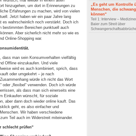
er Wunsch, mal wieder in einem alten
„Es geht um Kontrolle 
ort hinzugehen, um dort in Erinnerungen zu
Menschen, die schwang
nliche Erfahrungen zu machen, wird von vielen
können“
ell. Jetzt haben wir ein paar Jahre lang
Teil 1: Interview – Mediziner
t es wahrscheinlich noch verstärkt. Doch ich
Baier zum Streit über
in bestimmten Bereichen punktuell auch
Schwangerschaftsabbrüch
können. Aber sicherlich nicht mehr so wie es
d Online-Shopping war.
Konsumidentität.
h, dass man sein Konsumverhalten vielfältig
nd Offline einzukaufen. Und viele
eise wird es auch kombiniert, sprich, dass
 kauft oder umgekehrt – je nach
m Zusammenhang würde ich nicht das Wort
t“ oder „flexibel“ verwenden. Doch ich würde
errissen, als dass man sich einerseits eine
im Einkaufen wünscht, für soziale
on, aber dann doch wieder online kauft. Das
klick geht, es also einfacher und
nd Menschen. Wir haben verschiedene
 zum Teil auch im Widerstreit miteinander.
r schlecht prüfen“