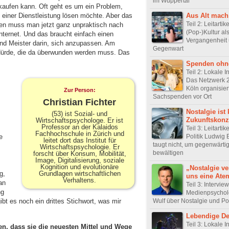
im Wuppertal
aufen kann. Oft geht es um ein Problem,
Aus Alt mach
einer Dienstleistung lösen möchte. Aber das
Teil 2: Leitartike
sen muss man jetzt ganz unpraktisch nach
(Pop-)Kultur als
nternet. Und das braucht einfach einen
Vergangenheit
d Meister darin, sich anzupassen. Am
Gegenwart
e Hürde, die da überwunden werden muss. Das
Spenden oh
Teil 2: Lokale In
Das Netzwerk 
Köln organisier
Zur Person:
Sachspenden vor Ort
Christian Fichter
Nostalgie ist 
(53) ist Sozial- und
Zukunftskonz
Wirtschaftspsychologe. Er ist
Professor an der Kalaidos
Teil 3: Leitartik
Fachhochschule in Zürich und
Politik Ludwig 
e
leitet dort das Institut für
taugt nicht, um gegenwärti
Wirtschaftspsychologie. Er
bewältigen
forscht über Konsum, Mobilität,
Image, Digitalisierung, soziale
Kognition und evolutionäre
„Nostalgie ve
Grundlagen wirtschaftlichen
g,
uns eine Ate
Verhaltens.
an
Teil 3: Intervie
ng
Medienpsychol
Wulf über Nostalgie und Pol
 es noch ein drittes Stichwort, was mir
Lebendige D
Teil 3: Lokale In
n, dass sie die neuesten Mittel und Wege