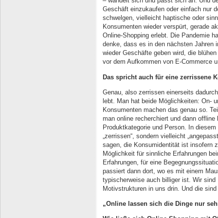
– wandelt sich und passt sich an. Und d
Geschäft einzukaufen oder einfach nur d
schwelgen, vielleicht haptische oder sin
Konsumenten wieder verspürt, gerade aktu
Online-Shopping erlebt. Die Pandemie ha
denke, dass es in den nächsten Jahren 
wieder Geschäfte geben wird, die blühen 
vor dem Aufkommen von E-Commerce un
Das spricht auch für eine zerrissene 
Genau, also zerrissen einerseits dadurc
lebt. Man hat beide Möglichkeiten: On- u
Konsumenten machen das genau so. Teilw
man online recherchiert und dann offline
Produktkategorie und Person. In diese
„zerrissen“, sondern vielleicht „angepass
sagen, die Konsumidentität ist insofern z
Möglichkeit für sinnliche Erfahrungen be
Erfahrungen, für eine Begegnungssituati
passiert dann dort, wo es mit einem Maus
typischerweise auch billiger ist. Wir si
Motivstrukturen in uns drin. Und die sind
„Online lassen sich die Dinge nur seh