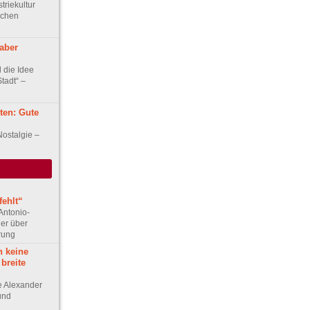
triekultur
schen
 aber
 die Idee
tadt“ –
ten: Gute
Nostalgie –
ehlt“
Antonio-
ler über
rung
h keine
 breite
ge Alexander
 und