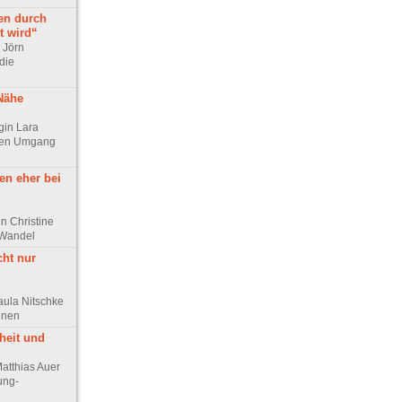
en durch
t wird“
r Jörn
die
 Nähe
ogin Lara
chen Umgang
en eher bei
n Christine
 Wandel
cht nur
aula Nitschke
innen
heit und
Matthias Auer
ung-