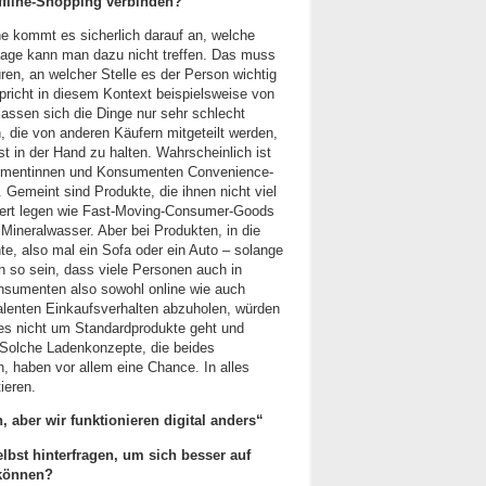
ffline-Shopping verbinden?
ne kommt es sicherlich darauf an, welche
sage kann man dazu nicht treffen. Das muss
üren, an welcher Stelle es der Person wichtig
spricht in diesem Kontext beispielsweise von
 lassen sich die Dinge nur sehr schlecht
n, die von anderen Käufern mitgeteilt werden,
st in der Hand zu halten. Wahrscheinlich ist
sumentinnen und Konsumenten Convenience-
 Gemeint sind Produkte, die ihnen nicht viel
 Wert legen wie Fast-Moving-Consumer-Goods
Mineralwasser. Aber bei Produkten, in die
e, also mal ein Sofa oder ein Auto – solange
h so sein, dass viele Personen auch in
sumenten also sowohl online wie auch
valenten Einkaufsverhalten abzuholen, würden
 es nicht um Standardprodukte geht und
 Solche Ladenkonzepte, die beides
en, haben vor allem eine Chance. In alles
ieren.
, aber wir funktionieren digital anders“
lbst hinterfragen, um sich besser auf
 können?