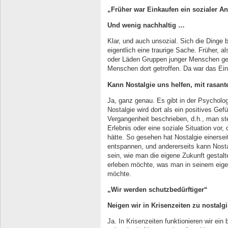
„Früher war Einkaufen ein sozialer An
Und wenig nachhaltig …
Klar, und auch unsozial. Sich die Dinge
eigentlich eine traurige Sache. Früher, a
oder Läden Gruppen junger Menschen ges
Menschen dort getroffen. Da war das Ein
Kann Nostalgie uns helfen, mit rasa
Ja, ganz genau. Es gibt in der Psycholog
Nostalgie wird dort als ein positives Gef
Vergangenheit beschrieben, d.h., man ste
Erlebnis oder eine soziale Situation vor,
hätte. So gesehen hat Nostalgie einersei
entspannen, und andererseits kann Nosta
sein, wie man die eigene Zukunft gestal
erleben möchte, was man in seinem ei
möchte.
„Wir werden schutzbedürftiger“
Neigen wir in Krisenzeiten zu nostal
Ja. In Krisenzeiten funktionieren wir ein