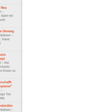
 Neu
l –
 Spiel mit
 und
ne Umweg
itiativen –
2. Hand
t
kein
ept
el – Die
Erhards
ge Krisen zu
rschafft
mpause“
w –
oge Tim
itik
enkmäler
itiativen –