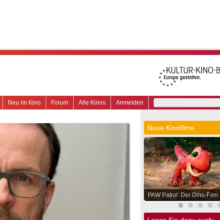
Neu im Kino
Forum
Alle Kinos
Anmelden
Neue Kinofilme
PAW Patrol: Der Dino-Film
Lesen Sie dazu auch: