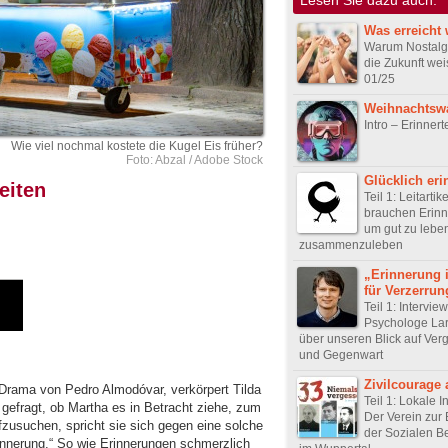
Was erreicht 
Warum Nostalgi
die Zukunft wei
01/25
Weihnachtsw
Intro – Erinnert
Wie viel nochmal kostete die Kugel Eis früher?
Foto: Abzal / Adobe Stock
Glücklich eri
eiten
Teil 1: Leitartik
brauchen Erin
um gut zu lebe
zusammenzuleben
„Erinnerung i
für Verzerru
Teil 1: Intervie
Psychologe La
über unseren Blick auf Ver
und Gegenwart
Zivilcourage a
Drama von Pedro Almodóvar, verkörpert Tilda
Teil 1: Lokale In
 gefragt, ob Martha es in Betracht ziehe, zum
Der Verein zur
fzusuchen, spricht sie sich gegen eine solche
der Sozialen 
rinnerung.“ So wie Erinnerungen schmerzlich