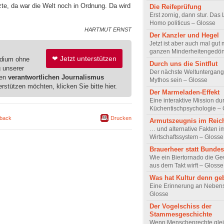
zte, da war die Welt noch in Ordnung. Da wird
Die Reifeprüfung
Erst zornig, dann stur. Das
Homo politicus – Glosse
HARTMUT ERNST
Der Kanzler und Hegel
Jetzt ist aber auch mal gut
ganzen Minderheitengedön
❤ Jetzt unterstützen
edium ohne
Durch uns die Sintflut
g unserer
Der nächste Weltuntergang
ren
verantwortlichen Journalismus
Mythos sein – Glosse
erstützen möchten, klicken Sie bitte hier.
Der Marmeladen-Effekt
Eine interaktive Mission du
Küchentischpsychologie – 
back
Drucken
Armutszeugnis im Rei
… und alternative Fakten i
Wirtschaftssystem – Glosse
Brauerheer statt Bunde
Wie ein Biertornado die Ge
aus dem Takt wirft – Glosse
Was hat Kultur denn ge
Eine Erinnerung an Nebens
Glosse
Der Vogelschiss der
Stammesgeschichte
Wenn Menschenrechte gle