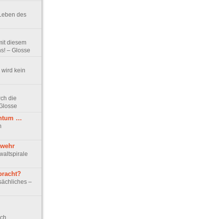
 Leben des
 mit diesem
s! – Glosse
 wird kein
rch die
Glosse
chtum …
m
swehr
waltspirale
bracht?
ächliches –
ich