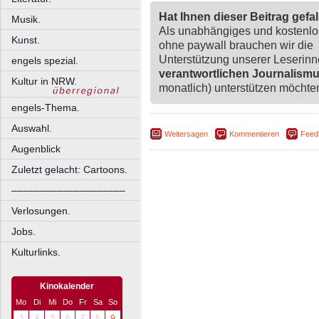
Hat Ihnen dieser Beitrag gefa
Musik.
Als unabhängiges und kostenl
Kunst.
ohne paywall brauchen wir die
Unterstützung unserer Leserin
engels spezial.
verantwortlichen Journalism
Kultur in NRW.
monatlich) unterstützen möchten,
engels-Thema.
Auswahl.
Weitersagen
Kommentieren
Feed
Augenblick
Zuletzt gelacht: Cartoons.
––––––––––––––––––––
Verlosungen.
Jobs.
Kulturlinks.
Kinokalender
Mo
Di
Mi
Do
Fr
Sa
So
3
4
5
6
7
8
9