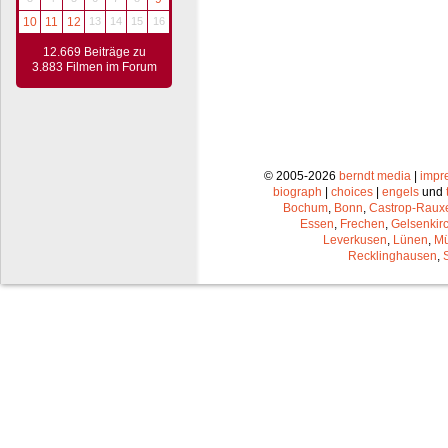
10
11
12
13
14
15
16
12.669 Beiträge zu
3.883 Filmen im Forum
© 2005-2026
berndt media
|
impr
biograph
|
choices
|
engels
und
Bochum
,
Bonn
,
Castrop-Raux
Essen
,
Frechen
,
Gelsenkir
Leverkusen
,
Lünen
,
Mü
Recklinghausen
,