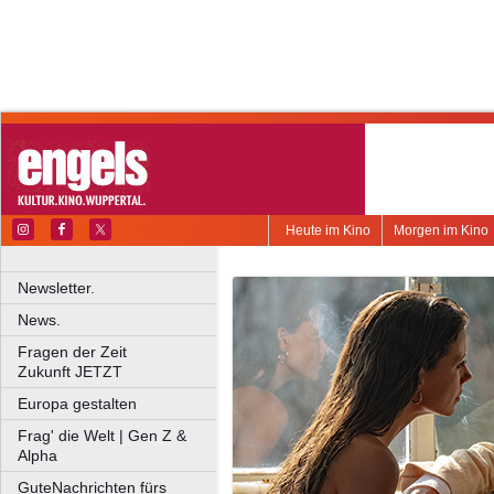
Heute im Kino
Morgen im Kino
Newsletter.
News.
Fragen der Zeit
Zukunft JETZT
Europa gestalten
Frag' die Welt | Gen Z &
Alpha
GuteNachrichten fürs