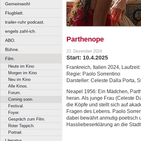
Gemeinwohl
Flugblatt.
trailer-ruhr podcast.
engels zahl-ich.
Parthenope
ABO.
Bühne.
23. Dezember 2024
Start: 10.4.2025
Film.
Heute im Kino
Frankreich, Italien 2024, Laufzeit
Morgen im Kino
Regie: Paolo Sorrentino
Neu im Kino
Darsteller: Celeste Dalla Porta, 
Alle Kinos.
Neapel 1956: Ein Mädchen, Part
Forum.
heran. Als junge Frau (Celeste D
Coming soon.
die Köpfe und stellt sich auf a
Festival.
Fragen des Lebens. Paolo Sorrent
Foyer.
dabei bewährt anmutig-poetisch un
Gespräch zum Film.
Hassliebeserklärung an die Stadt
Roter Teppich.
Portrait.
Literatur.