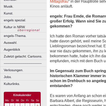
Mittagsfrau
“ in der Hauptrolle se
Kinos anläuft.
Musik.
Kunst.
engels: Frau Emde, die Romanv
engels spezial.
großer Erfolg. Wann sind Sie z
gekommen?
Kultur in NRW.
engels-Thema.
Ich hatte den Roman vorher tatsäc
hatte davon gehört, weil meine S
Auswahl.
Lieblingsroman bezeichnet hat. E
Augenblick
war nie dazu gekommen, ihn zu le
bekommen hatte, habe ich ihn da
Zuletzt gelacht: Cartoons.
empfunden, mich mit dem Buch u
––––––––––––––––––––
Verlosungen.
Im Gegensatz zum Buch springt 
historischen Klammer immer in 
Jobs.
schon im Drehbuch so angelegt 
Kulturlinks.
entstanden?
Kinokalender
Es waren von Anfang an schon ei
Barbara Albert, die Regisseurin, 
Mo
Di
Mi
Do
Fr
Sa
So
entschieden, diese noch weiter a
3
4
5
6
7
8
9