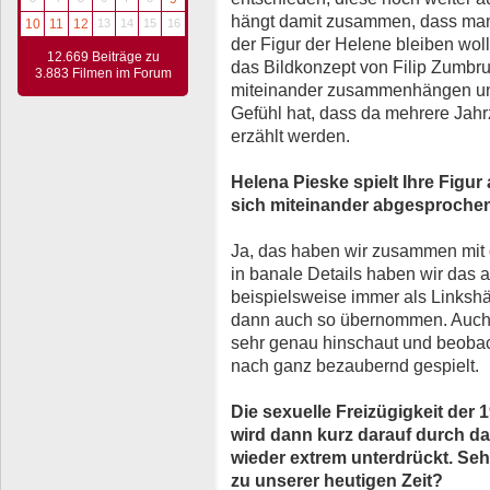
hängt damit zusammen, dass man d
10
11
12
13
14
15
16
der Figur der Helene bleiben woll
12.669 Beiträge zu
das Bildkonzept von Filip Zumbr
3.883 Filmen im Forum
miteinander zusammenhängen un
Gefühl hat, dass da mehrere Jah
erzählt werden.
Helena Pieske spielt Ihre Figu
sich miteinander abgesprochen,
Ja, das haben wir zusammen mit d
in banale Details haben wir das 
beispielsweise immer als Linksh
dann auch so übernommen. Auch d
sehr genau hinschaut und beobac
nach ganz bezaubernd gespielt.
Die sexuelle Freizügigkeit der 1
wird dann kurz darauf durch 
wieder extrem unterdrückt. Seh
zu unserer heutigen Zeit?