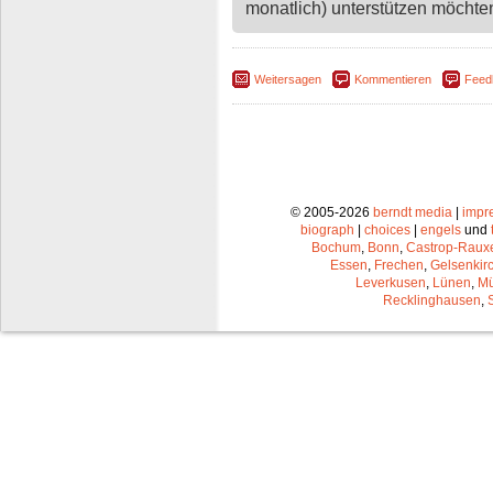
monatlich) unterstützen möchten,
Weitersagen
Kommentieren
Feed
© 2005-2026
berndt media
|
impr
biograph
|
choices
|
engels
und
Bochum
,
Bonn
,
Castrop-Raux
Essen
,
Frechen
,
Gelsenkir
Leverkusen
,
Lünen
,
Mü
Recklinghausen
,