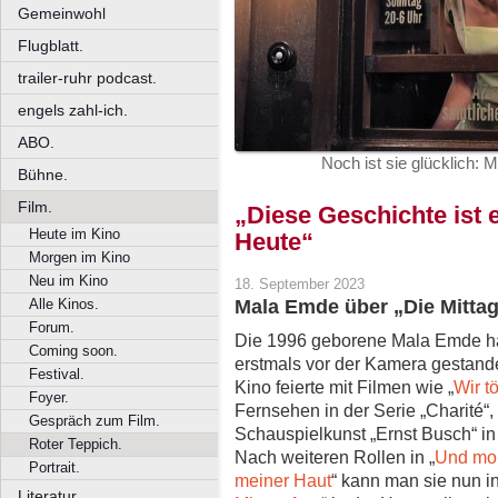
Gemeinwohl
Flugblatt.
trailer-ruhr podcast.
engels zahl-ich.
ABO.
Noch ist sie glücklich: 
Bühne.
Film.
„Diese Geschichte ist
Heute im Kino
Heute“
Morgen im Kino
Neu im Kino
18. September 2023
Alle Kinos.
Mala Emde über „Die Mittag
Forum.
Die 1996 geborene Mala Emde ha
Coming soon.
erstmals vor der Kamera gestande
Festival.
Kino feierte mit Filmen wie „
Wir t
Foyer.
Fernsehen in der Serie „Charité“,
Gespräch zum Film.
Schauspielkunst „Ernst Busch“ in
Roter Teppich.
Nach weiteren Rollen in „
Und mor
Portrait.
meiner Haut
“ kann man sie nun i
Literatur.