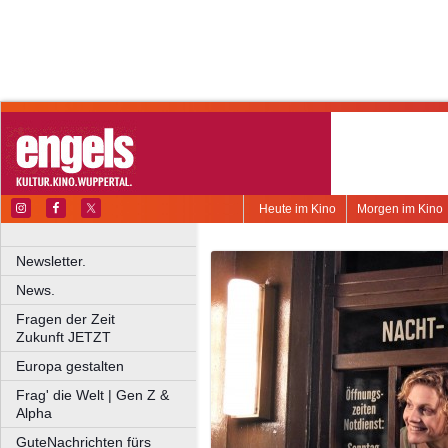
Heute im Kino
Morgen im Kino
Newsletter.
News.
Fragen der Zeit
Zukunft JETZT
Europa gestalten
Frag' die Welt | Gen Z &
Alpha
GuteNachrichten fürs