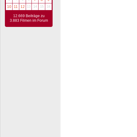
10
11
12
13
14
15
16
12.669 Beiträge zu
3.883 Filmen im Forum