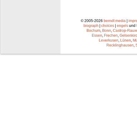
© 2005-2026
berndt media
|
impr
biograph
|
choices
|
engels
und
Bochum
,
Bonn
,
Castrop-Raux
Essen
,
Frechen
,
Gelsenkir
Leverkusen
,
Lünen
,
Mü
Recklinghausen
,