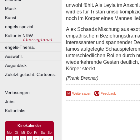
unwohl fühlt. Als Leyla im Ansch
Musik.
wird es für Tristan umso komplizi
Kunst.
noch im Körper eines Mannes li
engels spezial.
Alex Schaads Mischung aus esote
empathischem Beziehungsdrama 
Kultur in NRW.
interessanter und spannender D
engels-Thema.
famos aufgelegte Schauspielere
unterschiedlichen Rollen durch n
Auswahl.
wiederkehrende Gesten deutlich,
Augenblick
Körper steckt.
Zuletzt gelacht: Cartoons.
(Frank Brenner)
––––––––––––––––––––
Verlosungen.
Weitersagen
Feedback
Jobs.
Kulturlinks.
Kinokalender
Mo
Di
Mi
Do
Fr
Sa
So
3
4
5
6
7
8
9