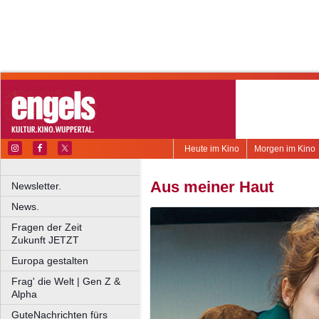
Heute im Kino
Morgen im Kino
Aus meiner Haut
Newsletter.
News.
Fragen der Zeit
Zukunft JETZT
Europa gestalten
Frag' die Welt | Gen Z &
Alpha
GuteNachrichten fürs