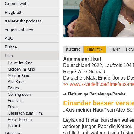
Gemeinwohl
Flugblatt.
trailer-ruhr podcast.
engels zahl-ich.
ABO.
Bühne.
Kurzinfo
Filmkritik
Trailer
For
Film.
Aus meiner Haut
Heute im Kino
Deutschland 2022, Laufzeit: 104 
Morgen im Kino
Regie: Alex Schaad
Neu im Kino
Darsteller: Mala Emde, Jonas Da
Alle Kinos.
>> www.x-verleih.de/filme/aus-me
Forum.
Tiefsinnige Bezie
hungs-Parabel
Coming soon.
Festival.
Einander besser verst
Foyer.
„Aus meiner Haut”
von Alex Sc
Gespräch zum Film.
Roter Teppich.
Leyla und Tristan tauschen auf e
Portrait.
anderen jungen Paar die Körper. 
sichtlich auf, während sich Trist
Literatur.