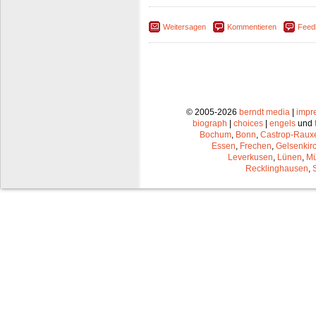
Weitersagen
Kommentieren
Feed
© 2005-2026
berndt media
|
impr
biograph
|
choices
|
engels
und
Bochum
,
Bonn
,
Castrop-Raux
Essen
,
Frechen
,
Gelsenkir
Leverkusen
,
Lünen
,
Mü
Recklinghausen
,