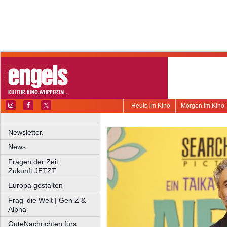
Heute im Kino
Morgen im Kino
Newsletter.
News.
Fragen der Zeit
Zukunft JETZT
Europa gestalten
Frag' die Welt | Gen Z &
Alpha
GuteNachrichten fürs