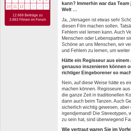
kann? Immerhin war das Team ja
10
11
12
13
14
15
16
Welt …
12.669 Beiträge zu
Ja, „Versagen ist etwas sehr Sch
3.883 Filmen im Forum
diesen Film machen sollen. Tatsä
Fehlern viel lernen kann. Auch Ve
Menschen oder Lebenspartner sin
Schöne an uns Menschen, wir ver
und Fehlern zu lernen, um weite
Hätte ein Regisseur aus einem 
genauso inszenieren können od
richtiger Eingeborener so mac
Nein, auf diese Weise hätte es ei
machen können. Regisseure aus a
die ganze Zeit in traditionellen K
dann auch beim Tanzen. Auch Ges
sicherlich wichtig gewesen, aber
irgendjemand! Die Stereotypen, w
zu sein hat, sind überwiegend Fa
Wie vertraut waren Sie im Vorfe