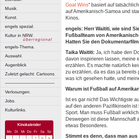
Goal Wins
“ basiert auf tatsächl
Musik.
auf Amerikanisch-Samoa und star
Kunst.
Kinos.
engels spezial.
engels: Herr Waititi, wie sind S
Fußballteam von Amerikanisc
Kultur in NRW.
Hatten Sie den Dokumentarfil
engels-Thema.
Taika Waititi:
Ja, ich habe den D
Auswahl.
davon inspirieren lassen, meine 
erzählen. Es machte natürlich ke
Augenblick
zu erzählen, da es das ja bereits
Zuletzt gelacht: Cartoons.
was ich gesehen hatte, und mein
––––––––––––––––––––
Warum ist Fußball auf Amerika
Verlosungen.
Ist es gar nicht! Das Wichtigste a
Jobs.
auf den anderen Pazifikinseln is
Kulturlinks.
Sport. Man muss Fußball wirklich
Deswegen ist diese Mannschaft 
Kinokalender
etwas Besonderes.
Mo
Di
Mi
Do
Fr
Sa
So
Stimmt es denn, dass man aus 
3
4
5
6
7
8
9