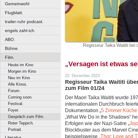
Gemeinwohl
Flugblatt.
trailer-ruhr podcast.
engels zahl-ich.
ABO.
Regisseur Taika Waititi be
Bühne.
Film.
„Versagen ist etwas s
Heute im Kino
Morgen im Kino
22. Dezember 2023
Neu im Kino
Regisseur Taika Waititi üb
Alle Kinos.
zum Film 01/24
Forum.
Der Maori Taika Waititi wurde 1
Coming soon.
internationalen Durchbruch feiert
Festival.
Dokumentation „
5 Zimmer Küche
Foyer.
„What We Do in the Shadows“ her
Gespräch zum Film.
Erfolgen wie der Nazi-Satire „
Joj
Roter Teppich.
Blockbuster aus dem Marvel Cinem
Portrait.
beispielsweise
„Thor: Love and 
Literatur.