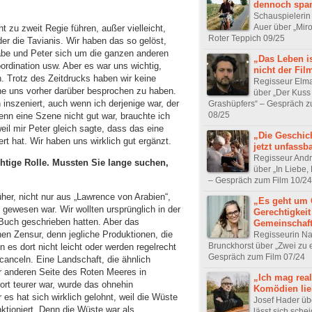
dennoch spa
Schauspielerin
Auer über „Miro
ht zu zweit Regie führen, außer vielleicht,
Roter Teppich 09/25
er die Tavianis. Wir haben das so gelöst,
abe und Peter sich um die ganzen anderen
„Das Leben is
rdination usw. Aber es war uns wichtig,
nicht der Fil
. Trotz des Zeitdrucks haben wir keine
Regisseur Elm
ne uns vorher darüber besprochen zu haben.
über „Der Kuss
inszeniert, auch wenn ich derjenige war, der
Grashüpfers“ – Gespräch z
08/25
n eine Szene nicht gut war, brauchte ich
eil mir Peter gleich sagte, dass das eine
„Die Geschich
ert hat. Wir haben uns wirklich gut ergänzt.
jetzt unfassba
Regisseur And
chtige Rolle. Mussten Sie lange suchen,
über „In Liebe,
– Gespräch zum Film 10/24
her, nicht nur aus „Lawrence von Arabien“,
„Es geht um 
 gewesen war. Wir wollten ursprünglich in der
Gerechtigkei
 Buch geschrieben hatten. Aber das
Gemeinschaf
hen Zensur, denn jegliche Produktionen, die
Regisseurin Na
Brunckhorst über „Zwei zu e
 es dort nicht leicht oder werden regelrecht
Gespräch zum Film 07/24
canceln. Eine Landschaft, die ähnlich
er anderen Seite des Roten Meeres in
„Ich mag real
rt teurer war, wurde das ohnehin
Komödien lie
 es hat sich wirklich gelohnt, weil die Wüste
Josef Hader üb
unktioniert. Denn die Wüste war als
lässt sich sche