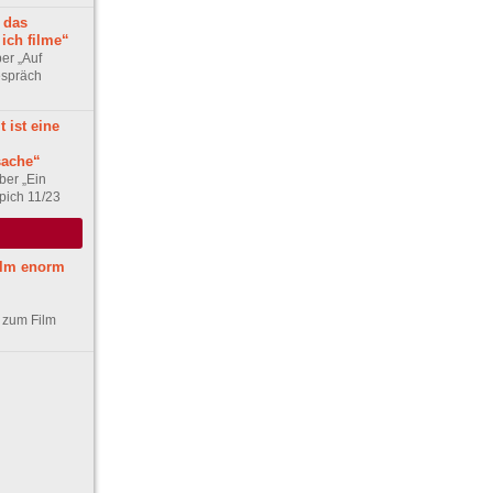
 das
ich filme“
er „Auf
spräch
 ist eine
sache“
ber „Ein
pich 11/23
Film enorm
 zum Film