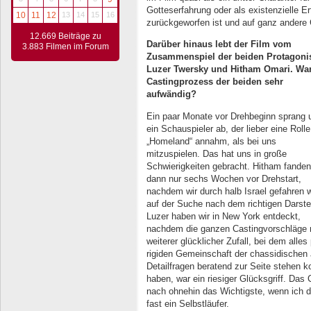
Gotteserfahrung oder als existenzielle E
10
11
12
13
14
15
16
zurückgeworfen ist und auf ganz andere 
12.669 Beiträge zu
Darüber hinaus lebt der Film vom
3.883 Filmen im Forum
Zusammenspiel der beiden Protagoni
Luzer Twersky und Hitham Omari. War
Castingprozess der beiden sehr
aufwändig?
Ein paar Monate vor Drehbeginn sprang 
ein Schauspieler ab, der lieber eine Rolle
„Homeland“ annahm, als bei uns
mitzuspielen. Das hat uns in große
Schwierigkeiten gebracht. Hitham fanden
dann nur sechs Wochen vor Drehstart,
nachdem wir durch halb Israel gefahren 
auf der Suche nach dem richtigen Darstel
Luzer haben wir in New York entdeckt,
nachdem die ganzen Castingvorschläge nic
weiterer glücklicher Zufall, bei dem alles
rigiden Gemeinschaft der chassidischen
Detailfragen beratend zur Seite stehen 
haben, war ein riesiger Glücksgriff. Das
nach ohnehin das Wichtigste, wenn ich di
fast ein Selbstläufer.