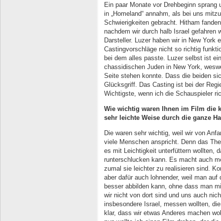
Ein paar Monate vor Drehbeginn sprang un
in „Homeland“ annahm, als bei uns mitzu
Schwierigkeiten gebracht. Hitham fanden
nachdem wir durch halb Israel gefahren 
Darsteller. Luzer haben wir in New York
Castingvorschläge nicht so richtig funktio
bei dem alles passte. Luzer selbst ist ei
chassidischen Juden in New York, wesweg
Seite stehen konnte. Dass die beiden sic
Glücksgriff. Das Casting ist bei der Re
Wichtigste, wenn ich die Schauspieler rich
Wie wichtig waren Ihnen im Film die 
sehr leichte Weise durch die ganze H
Die waren sehr wichtig, weil wir von Anf
viele Menschen anspricht. Denn das The
es mit Leichtigkeit unterfüttern wollten,
runterschlucken kann. Es macht auch me
zumal sie leichter zu realisieren sind. 
aber dafür auch lohnender, weil man auf
besser abbilden kann, ohne dass man mi
wir nicht von dort sind und uns auch ni
insbesondere Israel, messen wollten, die 
klar, dass wir etwas Anderes machen wol