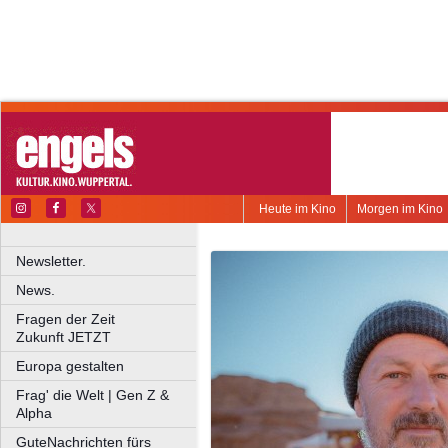
Heute im Kino
Morgen im Kino
Newsletter.
News.
Fragen der Zeit
Zukunft JETZT
Europa gestalten
Frag' die Welt | Gen Z &
Alpha
GuteNachrichten fürs