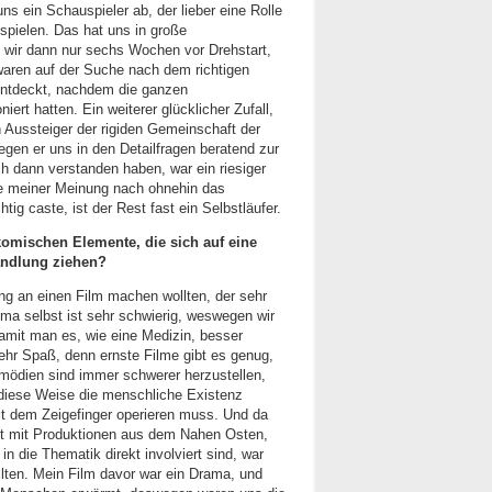
s ein Schauspieler ab, der lieber eine Rolle
spielen. Das hat uns in große
 wir dann nur sechs Wochen vor Drehstart,
waren auf der Suche nach dem richtigen
 entdeckt, nachdem die ganzen
niert hatten. Ein weiterer glücklicher Zufall,
n Aussteiger der rigiden Gemeinschaft der
en er uns in den Detailfragen beratend zur
h dann verstanden haben, war ein riesiger
gie meiner Meinung nach ohnehin das
tig caste, ist der Rest fast ein Selbstläufer.
komischen Elemente, die sich auf eine
andlung ziehen?
ang an einen Film machen wollten, der sehr
ma selbst ist sehr schwierig, weswegen wir
 damit man es, wie eine Medizin, besser
hr Spaß, denn ernste Filme gibt es genug,
Komödien sind immer schwerer herzustellen,
 diese Weise die menschliche Existenz
t dem Zeigefinger operieren muss. Und da
cht mit Produktionen aus dem Nahen Osten,
in die Thematik direkt involviert sind, war
lten. Mein Film davor war ein Drama, und