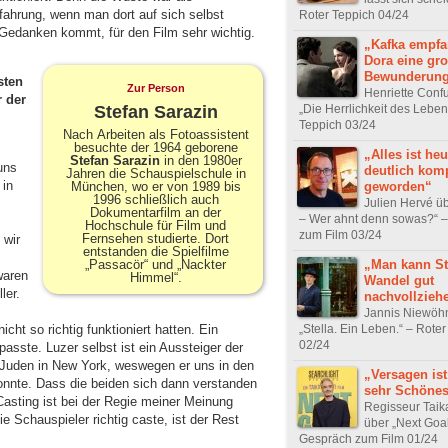
rfahrung, wenn man dort auf sich selbst
Roter Teppich 04/24
Gedanken kommt, für den Film sehr wichtig.
„Kafka empfa
Dora eine gr
Bewunderun
sten
Zur Person
Henriette Confu
 der
„Die Herrlichkeit des Leben
Stefan Sarazin
Teppich 03/24
Nach Arbeiten als Fotoassistent
besuchte der 1964 geborene
„Alles ist heu
Stefan Sarazin
in den 1980er
uns
deutlich komp
Jahren die Schauspielschule in
 in
geworden“
München, wo er von 1989 bis
1996 schließlich auch
Julien Hervé üb
Dokumentarfilm an der
– Wer ahnt denn sowas?“ 
Hochschule für Film und
zum Film 03/24
Fernsehen studierte. Dort
 wir
entstanden die Spielfilme
„Man kann St
„Passacör“ und „Nackter
waren
Himmel“.
Wandel gut
ler.
nachvollzieh
Jannis Niewöh
ht so richtig funktioniert hatten. Ein
„Stella. Ein Leben.“ – Rote
02/24
 passte. Luzer selbst ist ein Aussteiger der
 Juden in New York, weswegen er uns in den
„Versagen ist
konnte. Dass die beiden sich dann verstanden
sehr Schöne
 Casting ist bei der Regie meiner Meinung
Regisseur Taika
e Schauspieler richtig caste, ist der Rest
über „Next Goa
Gespräch zum Film 01/24