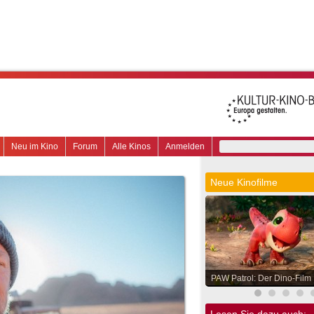
Neu im Kino
Forum
Alle Kinos
Anmelden
Neue Kinofilme
PAW Patrol: Der Dino-Film
Lesen Sie dazu auch: