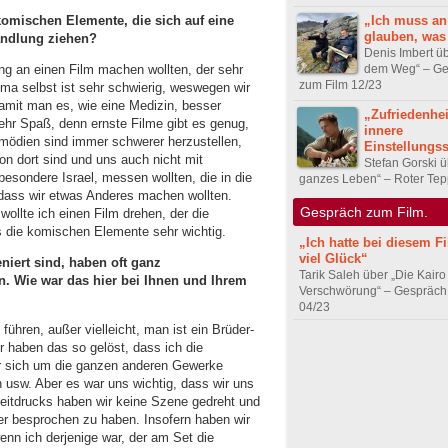
komischen Elemente, die sich auf eine
„Ich muss an
glauben, was 
andlung ziehen?
Denis Imbert üb
dem Weg“ – Ge
ang an einen Film machen wollten, der sehr
zum Film 12/23
ma selbst ist sehr schwierig, weswegen wir
 damit man es, wie eine Medizin, besser
„Zufriedenheit
hr Spaß, denn ernste Filme gibt es genug,
innere
Komödien sind immer schwerer herzustellen,
Einstellungs
von dort sind und uns auch nicht mit
Stefan Gorski ü
sondere Israel, messen wollten, die in die
ganzes Leben“ – Roter Tep
r, dass wir etwas Anderes machen wollten.
Gespräch zum Film.
ollte ich einen Film drehen, der die
die komischen Elemente sehr wichtig.
„Ich hatte bei diesem 
viel Glück“
niert sind, haben oft ganz
Tarik Saleh über „Die Kairo
n. Wie war das hier bei Ihnen und Ihrem
Verschwörung“ – Gespräch
04/23
führen, außer vielleicht, man ist ein Brüder-
r haben das so gelöst, dass ich die
r sich um die ganzen anderen Gewerke
 usw. Aber es war uns wichtig, dass wir uns
eitdrucks haben wir keine Szene gedreht und
ber besprochen zu haben. Insofern haben wir
nn ich derjenige war, der am Set die