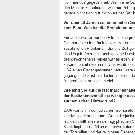
Kommandos gegeben hat. Wenn eine Szene
den Monitor zu schauen, weil mir Peter g
gerade nicht richtig funktioniert hat. Wir
Vor über 10 Jahren schon erhielten Si
zum Film. Was hat die Produktion nu
Zunächst wollten wir den Film alleine pr
Das hat aber nicht funktioniert. Mit de
zusätzlichen Problemen, die uns Zeit ge
das Projekt über eine sechsjährige Durs
des gewonnenen Preises war es eben lei
zusammenzubekommen. Uns wurde gesagt
USA einen Oscar gewonnen hätte, wäre de
gegangen. Das ist hier leider nicht so, 
Autoren nicht sonderlich viel.
Wie sind Sie auf die fast märchenha
der Besitztumsverfall bei weniger als
authentischen Hintergrund?
2006 war ich in der jüdischen Gemeinde i
vier Mitgliedern bestand. Wenn die jüd
ist, dann fällt alles an den ägyptischen 
Stadt liegt, ist natürlich mittlerweile dan
der Torarollen und der religiösen Gegen