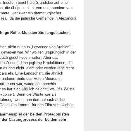
. Insofern beruht die Grundidee auf einer
, die übrigens nicht von uns, sondern von
tammte, war zwar ein dramaturgischer
t real, da die jüdische Gemeinde in Alexandria
chtige Rolle. Mussten Sie lange suchen,
her, nicht nur aus „Lawrence von Arabien“,
 gewesen war. Wir wollten ursprünglich in der
 Buch geschrieben hatten. Aber das
hen Zensur, denn jegliche Produktionen, die
 es dort nicht leicht oder werden regelrecht
canceln. Eine Landschaft, die ähnlich
er anderen Seite des Roten Meeres in
rt teurer war, wurde das ohnehin
 es hat sich wirklich gelohnt, weil die Wüste
unktioniert. Denn die Wüste war als
rfahrung, wenn man dort auf sich selbst
Gedanken kommt, für den Film sehr wichtig.
sammenspiel der beiden Protagonisten
 der Castingprozess der beiden sehr