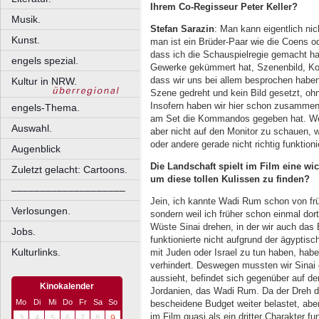
Ihrem Co-Regisseur Peter Keller?
Musik.
Stefan Sarazin
: Man kann eigentlich nic
Kunst.
man ist ein Brüder-Paar wie die Coens od
dass ich die Schauspielregie gemacht h
engels spezial.
Gewerke gekümmert hat, Szenenbild, Koo
dass wir uns bei allem besprochen haben
Kultur in NRW.
Szene gedreht und kein Bild gesetzt, oh
Insofern haben wir hier schon zusammen 
engels-Thema.
am Set die Kommandos gegeben hat. Wen
Auswahl.
aber nicht auf den Monitor zu schauen, w
oder andere gerade nicht richtig funktioni
Augenblick
Die Landschaft spielt im Film eine wi
Zuletzt gelacht: Cartoons.
um diese tollen Kulissen zu finden?
––––––––––––––––––––
Jein, ich kannte Wadi Rum schon von frü
Verlosungen.
sondern weil ich früher schon einmal dort
Wüste Sinai drehen, in der wir auch das
Jobs.
funktionierte nicht aufgrund der ägyptisc
Kulturlinks.
mit Juden oder Israel zu tun haben, haben
verhindert. Deswegen mussten wir Sinai 
aussieht, befindet sich gegenüber auf d
Kinokalender
Jordanien, das Wadi Rum. Da der Dreh do
Mo
Di
Mi
Do
Fr
Sa
So
bescheidene Budget weiter belastet, aber
im Film quasi als ein dritter Charakter f
3
4
5
6
7
8
9