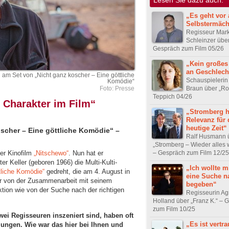
„Es geht vor
Selbstermäch
Regisseur Mar
Schleinzer übe
Gespräch zum Film 05/26
„Kein großes
an Geschlecht
 am Set von „Nicht ganz koscher – Eine göttliche
Schauspielerin
Komödie“
Braun über „Ro
Foto: Presse
Teppich 04/26
r Charakter im Film“
„Stromberg h
Relevanz für 
heutige Zeit“
oscher – Eine göttliche Komödie“ –
Ralf Husmann 
„Stromberg – Wieder alles 
– Gespräch zum Film 12/25
ter Kinofilm
„Nitschewo“
. Nun hat er
 Keller (geboren 1966) die Multi-Kulti-
„Ich wollte m
tliche Komödie“
gedreht, die am 4. August in
eine Suche n
 er von der Zusammenarbeit mit seinem
begeben“
ktion wie von der Suche nach der richtigen
Regisseurin Ag
Holland über „Franz K.“ – 
zum Film 10/25
wei Regisseuren inszeniert sind, haben oft
„Es ist vertra
lungen. Wie war das hier bei Ihnen und