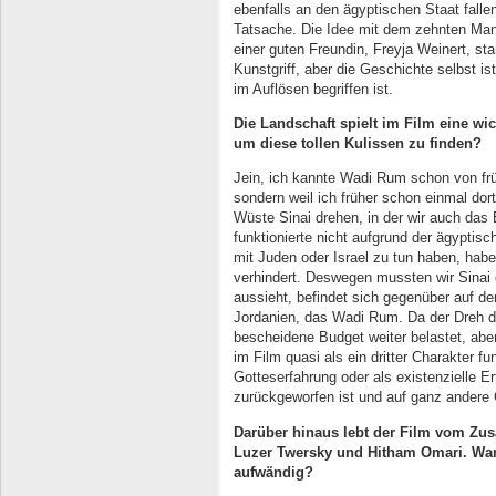
ebenfalls an den ägyptischen Staat fallen
Tatsache. Die Idee mit dem zehnten Mann
einer guten Freundin, Freyja Weinert, s
Kunstgriff, aber die Geschichte selbst is
im Auflösen begriffen ist.
Die Landschaft spielt im Film eine wi
um diese tollen Kulissen zu finden?
Jein, ich kannte Wadi Rum schon von frü
sondern weil ich früher schon einmal dort
Wüste Sinai drehen, in der wir auch das
funktionierte nicht aufgrund der ägyptisc
mit Juden oder Israel zu tun haben, haben
verhindert. Deswegen mussten wir Sinai 
aussieht, befindet sich gegenüber auf d
Jordanien, das Wadi Rum. Da der Dreh do
bescheidene Budget weiter belastet, aber
im Film quasi als ein dritter Charakter f
Gotteserfahrung oder als existenzielle E
zurückgeworfen ist und auf ganz andere 
Darüber hinaus lebt der Film vom Zu
Luzer Twersky und Hitham Omari. War
aufwändig?