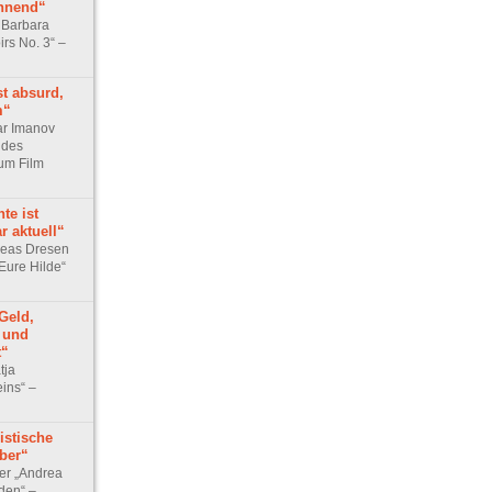
nnend“
 Barbara
irs No. 3“ –
t absurd,
m“
ar Imanov
 des
um Film
te ist
r aktuell“
reas Dresen
 Eure Hilde“
Geld,
t und
t“
tja
ins“ –
istische
ber“
er „Andrea
iden“ –