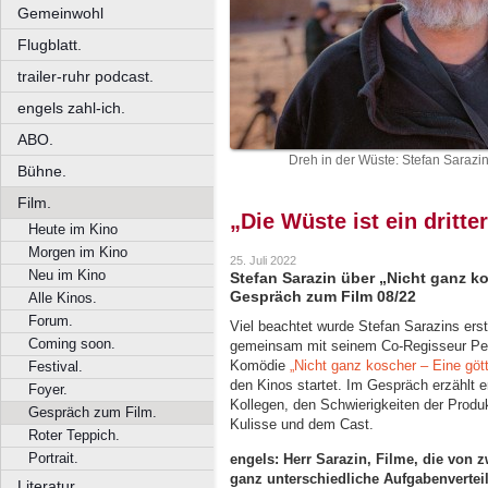
Gemeinwohl
Flugblatt.
trailer-ruhr podcast.
engels zahl-ich.
ABO.
Dreh in der Wüste: Stefan Sarazin
Bühne.
Film.
„Die Wüste ist ein dritte
Heute im Kino
Morgen im Kino
25. Juli 2022
Neu im Kino
Stefan Sarazin über „Nicht ganz k
Gespräch zum Film 08/22
Alle Kinos.
Forum.
Viel beachtet wurde Stefan Sarazins ers
Coming soon.
gemeinsam mit seinem Co-Regisseur Peter
Komödie
„Nicht ganz koscher – Eine göt
Festival.
den Kinos startet. Im Gespräch erzählt
Foyer.
Kollegen, den Schwierigkeiten der Produ
Gespräch zum Film.
Kulisse und dem Cast.
Roter Teppich.
Portrait.
engels: Herr Sarazin, Filme, die von z
ganz unterschiedliche Aufgabenvertei
Literatur.