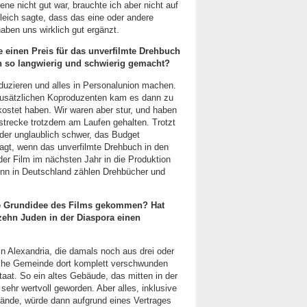
 nicht gut war, brauchte ich aber nicht auf
leich sagte, dass das eine oder andere
 haben uns wirklich gut ergänzt.
e einen Preis für das unverfilmte Drehbuch
n so langwierig und schwierig gemacht?
oduzieren und alles in Personalunion machen.
n zusätzlichen Koproduzenten kam es dann zu
kostet haben. Wir waren aber stur, und haben
tstrecke trotzdem am Laufen gehalten. Trotzt
der unglaublich schwer, das Budget
, wenn das unverfilmte Drehbuch in den
r Film im nächsten Jahr in die Produktion
denn in Deutschland zählen Drehbücher und
fte Grundidee des Films gekommen? Hat
 zehn Juden in der Diaspora einen
n Alexandria, die damals noch aus drei oder
ische Gemeinde dort komplett verschwunden
Staat. So ein altes Gebäude, das mitten in der
n sehr wertvoll geworden. Aber alles, inklusive
stände, würde dann aufgrund eines Vertrages