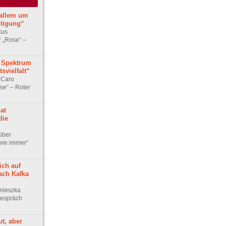
 allem um
tigung“
kus
r „Rose“ –
 Spektrum
svielfalt“
 Caro
se“ – Roter
at
die
über
wie immer“
ich auf
ach Kafka
nieszka
Gespräch
ut, aber