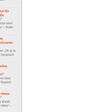
nd für
oße
g“
rius über
s“ – Roter
te
lizierter
er „Oh la la
– Gespräch
ellas
en“
ner über
r Teppich
 etwas
s“
 Waititi
l Wins“ –