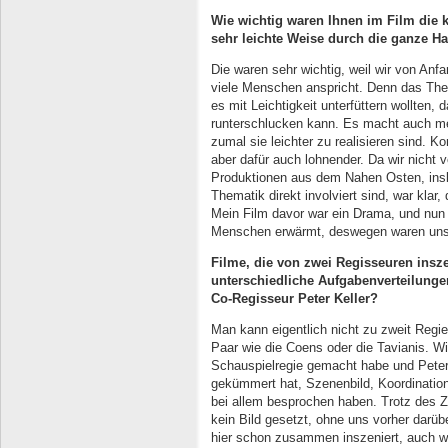
Wie wichtig waren Ihnen im Film die 
sehr leichte Weise durch die ganze H
Die waren sehr wichtig, weil wir von Anf
viele Menschen anspricht. Denn das The
es mit Leichtigkeit unterfüttern wollten,
runterschlucken kann. Es macht auch me
zumal sie leichter zu realisieren sind. 
aber dafür auch lohnender. Da wir nicht 
Produktionen aus dem Nahen Osten, insbe
Thematik direkt involviert sind, war kla
Mein Film davor war ein Drama, und nun w
Menschen erwärmt, deswegen waren uns 
Filme, die von zwei Regisseuren insze
unterschiedliche Aufgabenverteilunge
Co-Regisseur Peter Keller?
Man kann eigentlich nicht zu zweit Regie 
Paar wie die Coens oder die Tavianis. Wi
Schauspielregie gemacht habe und Pete
gekümmert hat, Szenenbild, Koordination
bei allem besprochen haben. Trotz des Z
kein Bild gesetzt, ohne uns vorher darü
hier schon zusammen inszeniert, auch we