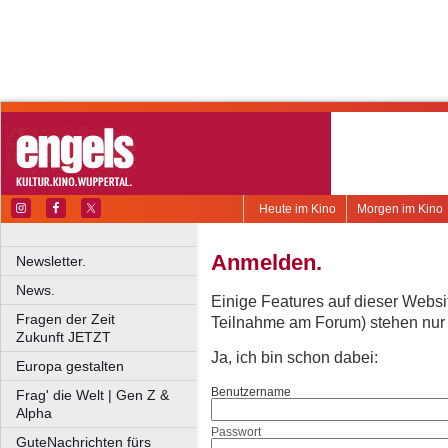
Heute im Kino
Morgen im Kino
Anmelden.
Newsletter.
News.
Einige Features auf dieser Websi
Fragen der Zeit
Teilnahme am Forum) stehen nur re
Zukunft JETZT
Ja, ich bin schon dabei:
Europa gestalten
Benutzername
Frag' die Welt | Gen Z &
Alpha
Passwort
GuteNachrichten fürs