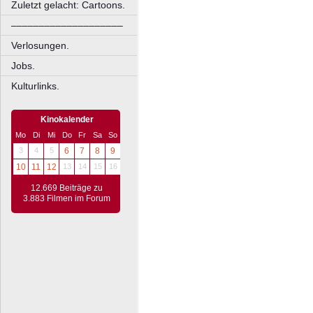
Zuletzt gelacht: Cartoons.
––––––––––––––––––––
Verlosungen.
Jobs.
Kulturlinks.
Kinokalender
Mo
Di
Mi
Do
Fr
Sa
So
3
4
5
6
7
8
9
10
11
12
13
14
15
16
12.669 Beiträge zu
3.883 Filmen im Forum