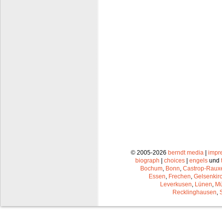
© 2005-2026
berndt media
|
impr
biograph
|
choices
|
engels
und
Bochum
,
Bonn
,
Castrop-Raux
Essen
,
Frechen
,
Gelsenkir
Leverkusen
,
Lünen
,
Mü
Recklinghausen
,