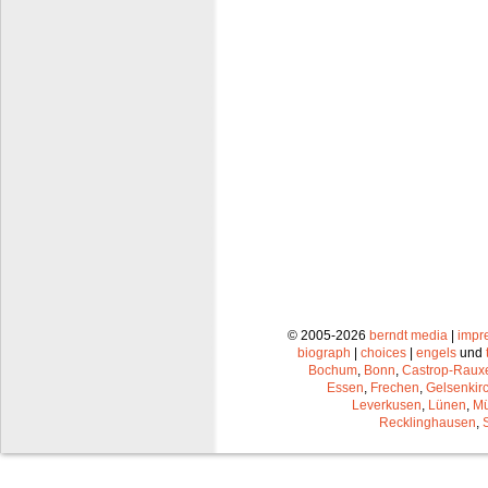
© 2005-2026
berndt media
|
impr
biograph
|
choices
|
engels
und
Bochum
,
Bonn
,
Castrop-Raux
Essen
,
Frechen
,
Gelsenkir
Leverkusen
,
Lünen
,
Mü
Recklinghausen
,