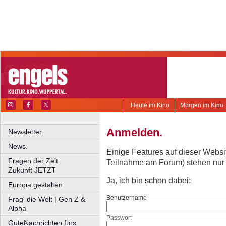
Heute im Kino
Morgen im Kino
Anmelden.
Newsletter.
News.
Einige Features auf dieser Websi
Fragen der Zeit
Teilnahme am Forum) stehen nur re
Zukunft JETZT
Ja, ich bin schon dabei:
Europa gestalten
Benutzername
Frag' die Welt | Gen Z &
Alpha
Passwort
GuteNachrichten fürs