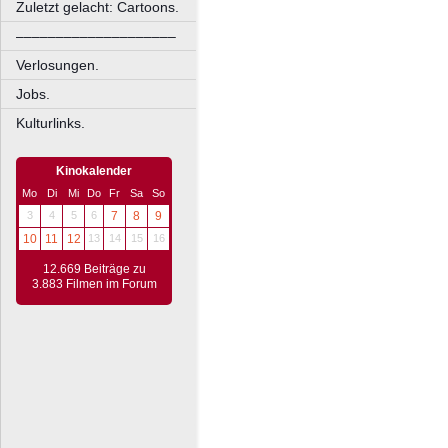
Zuletzt gelacht: Cartoons.
––––––––––––––––––––
Verlosungen.
Jobs.
Kulturlinks.
Kinokalender
Mo
Di
Mi
Do
Fr
Sa
So
3
4
5
6
7
8
9
10
11
12
13
14
15
16
12.669 Beiträge zu
3.883 Filmen im Forum