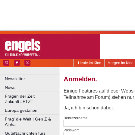
Heute im Kino
Morgen im Kino
Anmelden.
Newsletter.
News.
Einige Features auf dieser Websi
Fragen der Zeit
Teilnahme am Forum) stehen nur re
Zukunft JETZT
Ja, ich bin schon dabei:
Europa gestalten
Benutzername
Frag' die Welt | Gen Z &
Alpha
Passwort
GuteNachrichten fürs