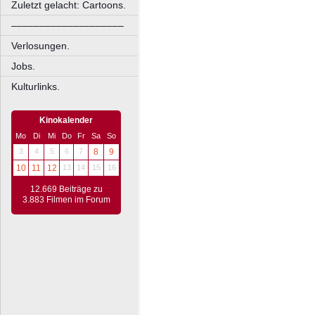
Zuletzt gelacht: Cartoons.
––––––––––––––––––––
Verlosungen.
Jobs.
Kulturlinks.
Kinokalender
Mo
Di
Mi
Do
Fr
Sa
So
3
4
5
6
7
8
9
10
11
12
13
14
15
16
12.669 Beiträge zu
3.883 Filmen im Forum