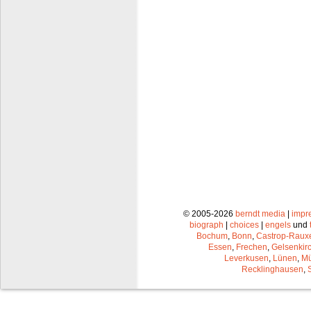
© 2005-2026
berndt media
|
impr
biograph
|
choices
|
engels
und
Bochum
,
Bonn
,
Castrop-Raux
Essen
,
Frechen
,
Gelsenkir
Leverkusen
,
Lünen
,
Mü
Recklinghausen
,