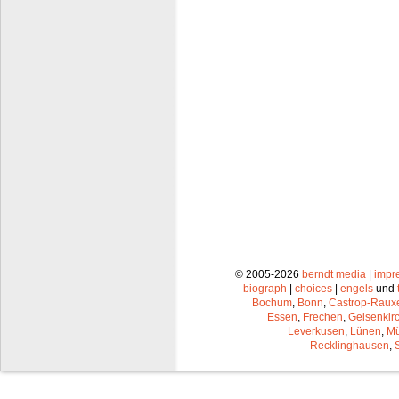
© 2005-2026
berndt media
|
impr
biograph
|
choices
|
engels
und
Bochum
,
Bonn
,
Castrop-Raux
Essen
,
Frechen
,
Gelsenkir
Leverkusen
,
Lünen
,
Mü
Recklinghausen
,