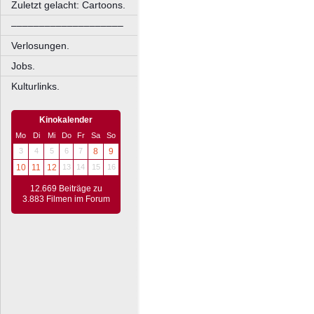
Zuletzt gelacht: Cartoons.
––––––––––––––––––––
Verlosungen.
Jobs.
Kulturlinks.
Kinokalender
Mo
Di
Mi
Do
Fr
Sa
So
3
4
5
6
7
8
9
10
11
12
13
14
15
16
12.669 Beiträge zu
3.883 Filmen im Forum