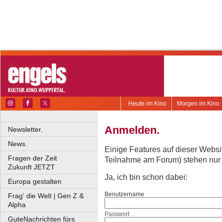
Heute im Kino
Morgen im Kino
Anmelden.
Newsletter.
News.
Einige Features auf dieser Websi
Fragen der Zeit
Teilnahme am Forum) stehen nur re
Zukunft JETZT
Ja, ich bin schon dabei:
Europa gestalten
Benutzername
Frag' die Welt | Gen Z &
Alpha
Passwort
GuteNachrichten fürs