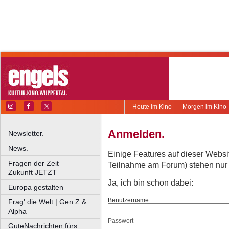
Heute im Kino
Morgen im Kino
Anmelden.
Newsletter.
News.
Einige Features auf dieser Websi
Fragen der Zeit
Teilnahme am Forum) stehen nur re
Zukunft JETZT
Ja, ich bin schon dabei:
Europa gestalten
Benutzername
Frag' die Welt | Gen Z &
Alpha
Passwort
GuteNachrichten fürs