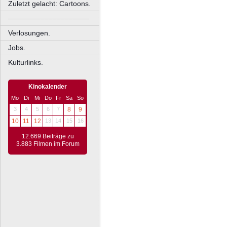
Zuletzt gelacht: Cartoons.
––––––––––––––––––––
Verlosungen.
Jobs.
Kulturlinks.
Kinokalender
Mo
Di
Mi
Do
Fr
Sa
So
3
4
5
6
7
8
9
10
11
12
13
14
15
16
12.669 Beiträge zu
3.883 Filmen im Forum