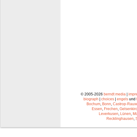
© 2005-2026
berndt media
|
impr
biograph
|
choices
|
engels
und
Bochum
,
Bonn
,
Castrop-Raux
Essen
,
Frechen
,
Gelsenkir
Leverkusen
,
Lünen
,
Mü
Recklinghausen
,