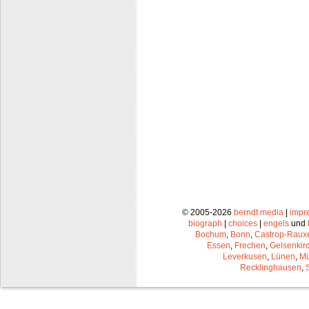
© 2005-2026
berndt media
|
impr
biograph
|
choices
|
engels
und
Bochum
,
Bonn
,
Castrop-Raux
Essen
,
Frechen
,
Gelsenkir
Leverkusen
,
Lünen
,
Mü
Recklinghausen
,