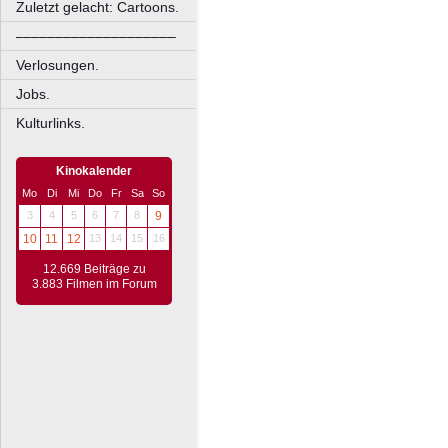
Zuletzt gelacht: Cartoons.
––––––––––––––––––––
Verlosungen.
Jobs.
Kulturlinks.
Kinokalender
Mo
Di
Mi
Do
Fr
Sa
So
3
4
5
6
7
8
9
10
11
12
13
14
15
16
12.669 Beiträge zu
3.883 Filmen im Forum