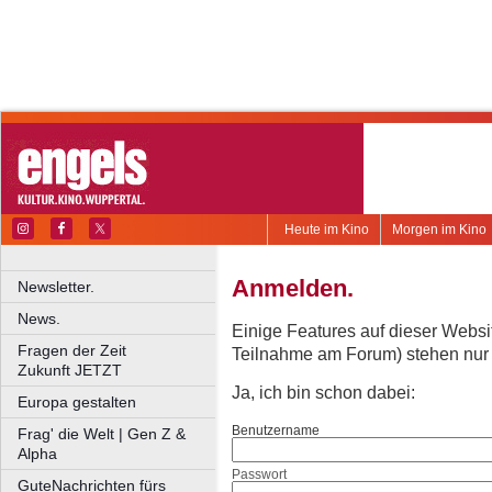
Heute im Kino
Morgen im Kino
Anmelden.
Newsletter.
News.
Einige Features auf dieser Websi
Fragen der Zeit
Teilnahme am Forum) stehen nur re
Zukunft JETZT
Ja, ich bin schon dabei:
Europa gestalten
Benutzername
Frag' die Welt | Gen Z &
Alpha
Passwort
GuteNachrichten fürs