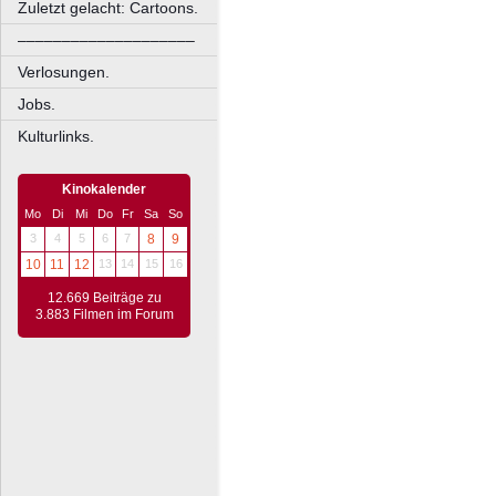
Zuletzt gelacht: Cartoons.
––––––––––––––––––––
Verlosungen.
Jobs.
Kulturlinks.
Kinokalender
Mo
Di
Mi
Do
Fr
Sa
So
3
4
5
6
7
8
9
10
11
12
13
14
15
16
12.669 Beiträge zu
3.883 Filmen im Forum