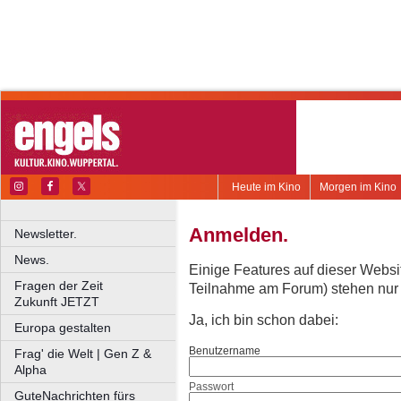
Heute im Kino
Morgen im Kino
Anmelden.
Newsletter.
News.
Einige Features auf dieser Websi
Fragen der Zeit
Teilnahme am Forum) stehen nur re
Zukunft JETZT
Ja, ich bin schon dabei:
Europa gestalten
Benutzername
Frag' die Welt | Gen Z &
Alpha
Passwort
GuteNachrichten fürs