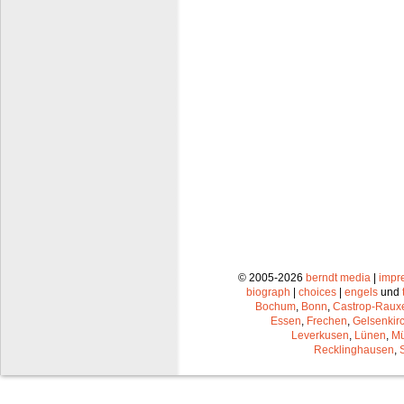
© 2005-2026
berndt media
|
impr
biograph
|
choices
|
engels
und
Bochum
,
Bonn
,
Castrop-Raux
Essen
,
Frechen
,
Gelsenkir
Leverkusen
,
Lünen
,
Mü
Recklinghausen
,