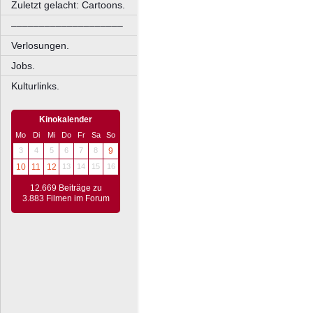
Zuletzt gelacht: Cartoons.
––––––––––––––––––––
Verlosungen.
Jobs.
Kulturlinks.
Kinokalender
Mo
Di
Mi
Do
Fr
Sa
So
3
4
5
6
7
8
9
10
11
12
13
14
15
16
12.669 Beiträge zu
3.883 Filmen im Forum