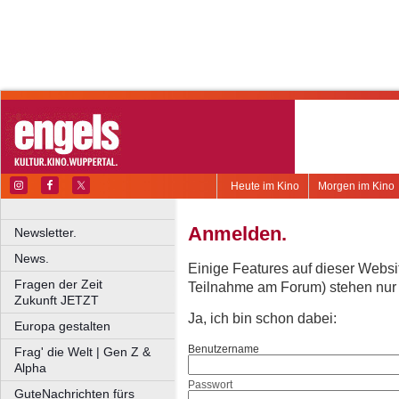
Heute im Kino
Morgen im Kino
Anmelden.
Newsletter.
News.
Einige Features auf dieser Websi
Fragen der Zeit
Teilnahme am Forum) stehen nur re
Zukunft JETZT
Ja, ich bin schon dabei:
Europa gestalten
Benutzername
Frag' die Welt | Gen Z &
Alpha
Passwort
GuteNachrichten fürs