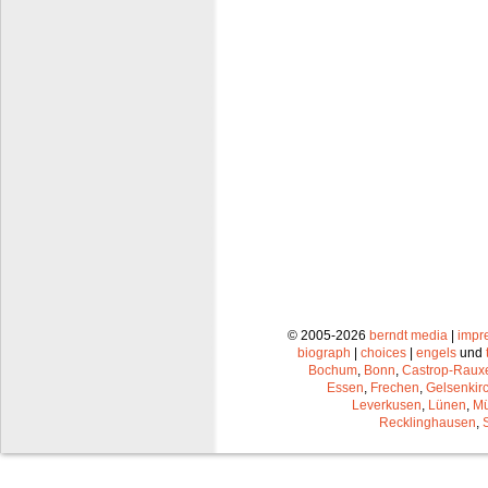
© 2005-2026
berndt media
|
impr
biograph
|
choices
|
engels
und
Bochum
,
Bonn
,
Castrop-Raux
Essen
,
Frechen
,
Gelsenkir
Leverkusen
,
Lünen
,
Mü
Recklinghausen
,