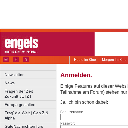
Heute im Kino
Morgen im Kino
Anmelden.
Newsletter.
News.
Einige Features auf dieser Websi
Fragen der Zeit
Teilnahme am Forum) stehen nur re
Zukunft JETZT
Ja, ich bin schon dabei:
Europa gestalten
Benutzername
Frag' die Welt | Gen Z &
Alpha
Passwort
GuteNachrichten fürs