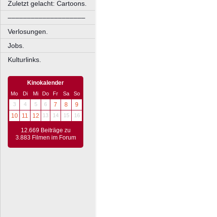
Zuletzt gelacht: Cartoons.
––––––––––––––––––––
Verlosungen.
Jobs.
Kulturlinks.
Kinokalender
Mo
Di
Mi
Do
Fr
Sa
So
3
4
5
6
7
8
9
10
11
12
13
14
15
16
12.669 Beiträge zu
3.883 Filmen im Forum