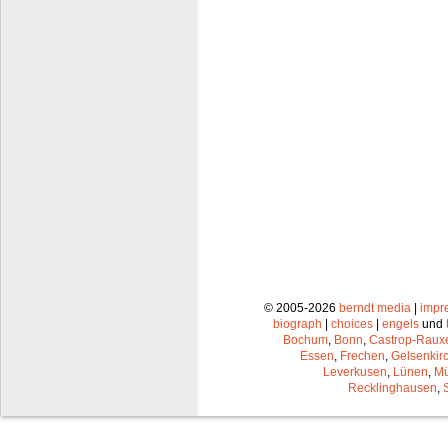
© 2005-2026
berndt media
|
impr
biograph
|
choices
|
engels
und
Bochum
,
Bonn
,
Castrop-Raux
Essen
,
Frechen
,
Gelsenkir
Leverkusen
,
Lünen
,
Mü
Recklinghausen
,