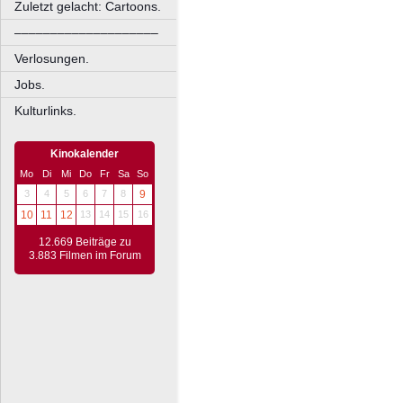
Zuletzt gelacht: Cartoons.
––––––––––––––––––––
Verlosungen.
Jobs.
Kulturlinks.
Kinokalender
Mo
Di
Mi
Do
Fr
Sa
So
3
4
5
6
7
8
9
10
11
12
13
14
15
16
12.669 Beiträge zu
3.883 Filmen im Forum