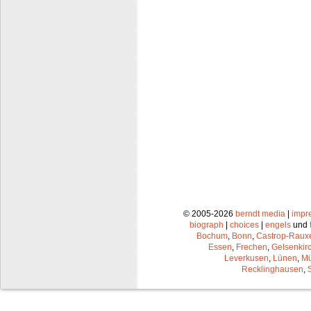
© 2005-2026
berndt media
|
impr
biograph
|
choices
|
engels
und
Bochum
,
Bonn
,
Castrop-Raux
Essen
,
Frechen
,
Gelsenkir
Leverkusen
,
Lünen
,
Mü
Recklinghausen
,