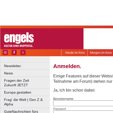
Heute im Kino
Morgen im Kino
Anmelden.
Newsletter.
News.
Einige Features auf dieser Websi
Fragen der Zeit
Teilnahme am Forum) stehen nur re
Zukunft JETZT
Ja, ich bin schon dabei:
Europa gestalten
Benutzername
Frag' die Welt | Gen Z &
Alpha
Passwort
GuteNachrichten fürs