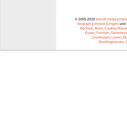
© 2005-2026
berndt media
|
impr
biograph
|
choices
|
engels
und
Bochum
,
Bonn
,
Castrop-Raux
Essen
,
Frechen
,
Gelsenkir
Leverkusen
,
Lünen
,
Mü
Recklinghausen
,