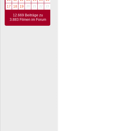
17
18
19
20
21
22
23
12.669 Beiträge zu
3.883 Filmen im Forum