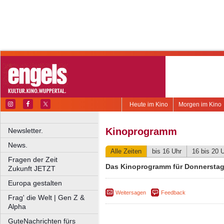
Heute im Kino
Morgen im Kino
Kinoprogramm
Newsletter.
News.
Alle Zeiten
bis 16 Uhr
16 bis 20 
Fragen der Zeit
Das Kinoprogramm für Donnerstag
Zukunft JETZT
Europa gestalten
Weitersagen
Feedback
Frag' die Welt | Gen Z &
Alpha
GuteNachrichten fürs