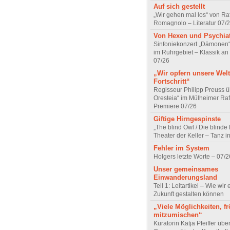
Auf sich gestellt
„Wir gehen mal los“ von Raf
Romagnolo – Literatur 07/
Von Hexen und Psychia
Sinfoniekonzert „Dämonen“
im Ruhrgebiet – Klassik an
07/26
„Wir opfern unsere Welt
Fortschritt“
Regisseur Philipp Preuss ü
Oresteia“ im Mülheimer Raf
Premiere 07/26
Giftige Hirngespinste
„The blind Owl / Die blinde
Theater der Keller – Tanz 
Fehler im System
Holgers letzte Worte – 07/2
Unser gemeinsames
Einwanderungsland
Teil 1: Leitartikel – Wie wir 
Zukunft gestalten können
„Viele Möglichkeiten, fr
mitzumischen“
Kuratorin Katja Pfeiffer übe