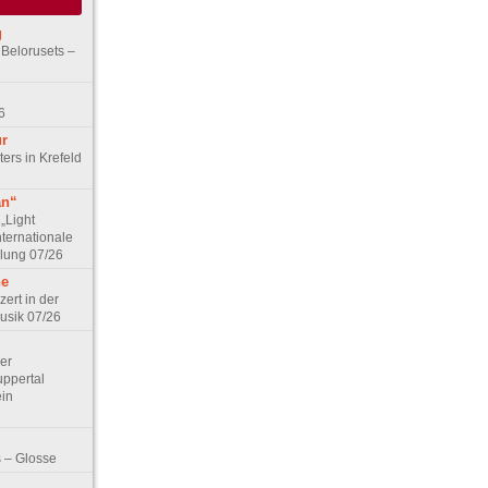
g
 Belorusets –
6
ur
ers in Krefeld
an“
„Light
nternationale
lung 07/26
he
zert in der
Musik 07/26
Der
ppertal
ein
 – Glosse