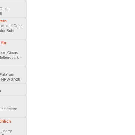
faella
26
tern
 an drei Orten
 der Ruhr
 für
ber „Circus
felbergpark –
 Eule“ am
in NRW 07/26
6
eine freiere
öhlich
r „Merry