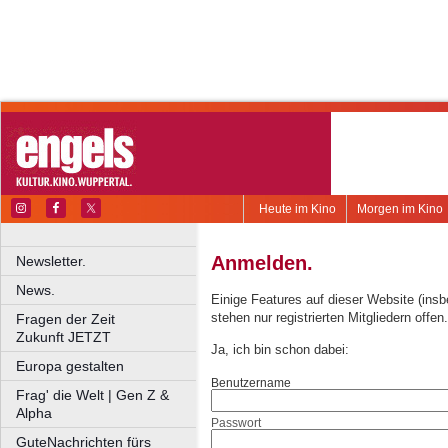
Heute im Kino
Morgen im Kino
Anmelden.
Newsletter.
News.
Einige Features auf dieser Website (ins
stehen nur registrierten Mitgliedern offen.
Fragen der Zeit
Zukunft JETZT
Ja, ich bin schon dabei:
Europa gestalten
Benutzername
Frag' die Welt | Gen Z &
Alpha
Passwort
GuteNachrichten fürs