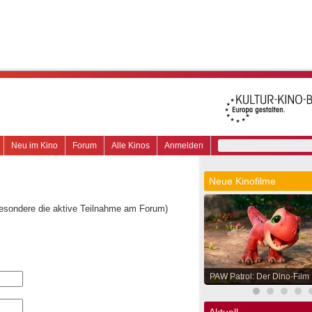
Neu im Kino
Forum
Alle Kinos
Anmelden
Neue Kinofilme
besondere die aktive Teilnahme am Forum)
PAW Patrol: Der Dino-Film
Aktuell