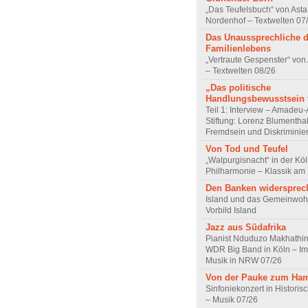
„Das Teufelsbuch“ von Asta 
Nordenhof – Textwelten 07
Das Unaussprechliche 
Familienlebens
„Vertraute Gespenster“ vo
– Textwelten 08/26
„Das politische
Handlungsbewusstsein f
Teil 1: Interview – Amadeu-
Stiftung: Lorenz Blumentha
Fremdsein und Diskriminie
Von Tod und Teufel
„Walpurgisnacht“ in der Kö
Philharmonie – Klassik am
Den Banken widersprec
Island und das Gemeinwoh
Vorbild Island
Jazz aus Südafrika
Pianist Nduduzo Makhathini
WDR Big Band in Köln – Imp
Musik in NRW 07/26
Von der Pauke zum Ha
Sinfoniekonzert in Historis
– Musik 07/26