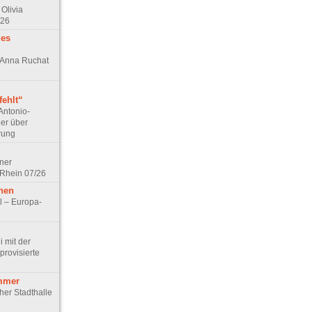
Olivia
/26
des
n Anna Ruchat
ehlt“
Antonio-
ler über
rung
lner
 Rhein 07/26
hen
l – Europa-
 mit der
rovisierte
mmer
cher Stadthalle