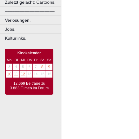
Zuletzt gelacht: Cartoons.
––––––––––––––––––––
Verlosungen.
Jobs.
Kulturlinks.
Kinokalender
Mo
Di
Mi
Do
Fr
Sa
So
3
4
5
6
7
8
9
10
11
12
13
14
15
16
12.669 Beiträge zu
3.883 Filmen im Forum