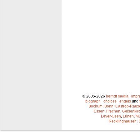
© 2005-2026
berndt media
|
impr
biograph
|
choices
|
engels
und
Bochum
,
Bonn
,
Castrop-Raux
Essen
,
Frechen
,
Gelsenkir
Leverkusen
,
Lünen
,
Mü
Recklinghausen
,