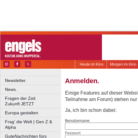
Heute im Kino
Morgen im Kino
Anmelden.
Newsletter.
News.
Einige Features auf dieser Websi
Fragen der Zeit
Teilnahme am Forum) stehen nur re
Zukunft JETZT
Ja, ich bin schon dabei:
Europa gestalten
Benutzername
Frag' die Welt | Gen Z &
Alpha
Passwort
GuteNachrichten fürs