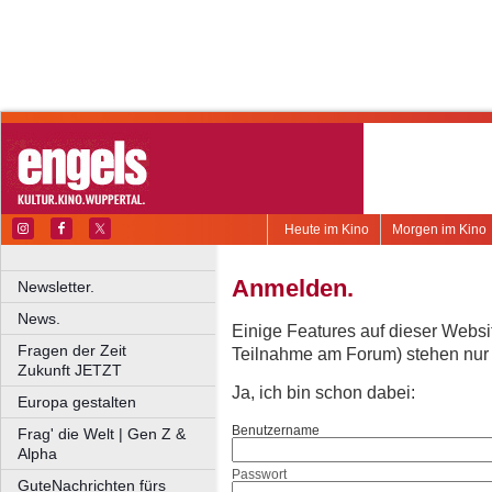
Heute im Kino
Morgen im Kino
Anmelden.
Newsletter.
News.
Einige Features auf dieser Websi
Fragen der Zeit
Teilnahme am Forum) stehen nur re
Zukunft JETZT
Ja, ich bin schon dabei:
Europa gestalten
Benutzername
Frag' die Welt | Gen Z &
Alpha
Passwort
GuteNachrichten fürs