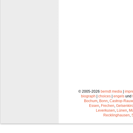
© 2005-2026
berndt media
|
impr
biograph
|
choices
|
engels
und
Bochum
,
Bonn
,
Castrop-Raux
Essen
,
Frechen
,
Gelsenkir
Leverkusen
,
Lünen
,
Mü
Recklinghausen
,