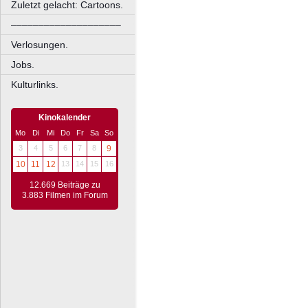
Zuletzt gelacht: Cartoons.
––––––––––––––––––––
Verlosungen.
Jobs.
Kulturlinks.
Kinokalender
Mo
Di
Mi
Do
Fr
Sa
So
3
4
5
6
7
8
9
10
11
12
13
14
15
16
12.669 Beiträge zu
3.883 Filmen im Forum