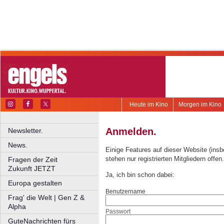
Heute im Kino
Morgen im Kino
Anmelden.
Newsletter.
News.
Einige Features auf dieser Website (ins
stehen nur registrierten Mitgliedern offen.
Fragen der Zeit
Zukunft JETZT
Ja, ich bin schon dabei:
Europa gestalten
Benutzername
Frag' die Welt | Gen Z &
Alpha
Passwort
GuteNachrichten fürs