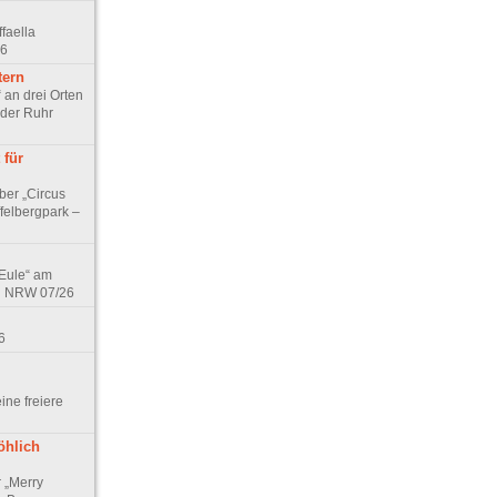
faella
26
tern
 an drei Orten
 der Ruhr
 für
ber „Circus
felbergpark –
 Eule“ am
in NRW 07/26
6
eine freiere
öhlich
r „Merry