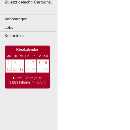
Zuletzt gelacht: Cartoons.
––––––––––––––––––––
Verlosungen.
Jobs.
Kulturlinks.
Kinokalender
Mo
Di
Mi
Do
Fr
Sa
So
3
4
5
6
7
8
9
10
11
12
13
14
15
16
12.669 Beiträge zu
3.883 Filmen im Forum