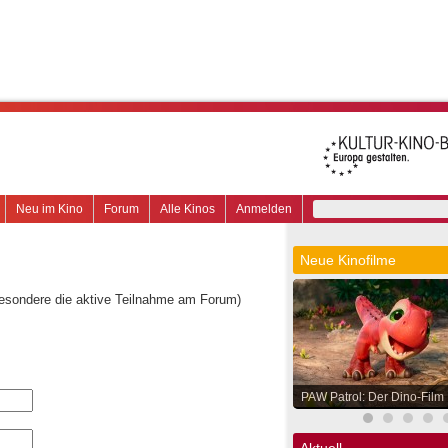
Neu im Kino
Forum
Alle Kinos
Anmelden
Neue Kinofilme
besondere die aktive Teilnahme am Forum)
PAW Patrol: Der Dino-Film
Aktuell