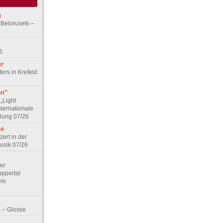
g
 Belorusets –
6
ur
ers in Krefeld
an“
„Light
nternationale
lung 07/26
he
zert in der
Musik 07/26
Der
ppertal
ein
 – Glosse