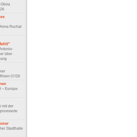
Olivia
/26
des
n Anna Ruchat
ehlt“
Antonio-
ler über
rung
lner
 Rhein 07/26
hen
l – Europa-
 mit der
rovisierte
mmer
cher Stadthalle