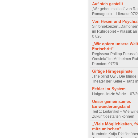
Auf sich gestellt
„Wir gehen mal los“ von Raf
Romagnolo – Literatur 07/
Von Hexen und Psychia
Sinfoniekonzert „Dämonen“
im Ruhrgebiet – Klassik an
07/26
„Wir opfern unsere Welt
Fortschritt“
Regisseur Philipp Preuss ü
Oresteia“ im Mülheimer Raf
Premiere 07/26
Giftige Hirngespinste
„The blind Owl / Die blinde
Theater der Keller – Tanz 
Fehler im System
Holgers letzte Worte – 07/2
Unser gemeinsames
Einwanderungsland
Teil 1: Leitartikel – Wie wir 
Zukunft gestalten können
„Viele Möglichkeiten, fr
mitzumischen“
Kuratorin Katja Pfeiffer übe