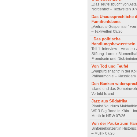
„Das Teufelsbuch“ von Asta 
Nordenhof – Textwelten 07
Das Unaussprechliche 
Familienlebens
„Vertraute Gespenster“ vo
– Textwelten 08/26
„Das politische
Handlungsbewusstsein f
Teil 1: Interview – Amadeu-
Stiftung: Lorenz Blumentha
Fremdsein und Diskriminie
Von Tod und Teufel
„Walpurgisnacht“ in der Kö
Philharmonie – Klassik am
Den Banken widersprec
Island und das Gemeinwoh
Vorbild Island
Jazz aus Südafrika
Pianist Nduduzo Makhathini
WDR Big Band in Köln – Imp
Musik in NRW 07/26
Von der Pauke zum Ha
Sinfoniekonzert in Historis
– Musik 07/26