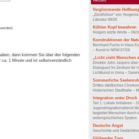
Verglimmende Hoffnun
„Zündhölzer“ von Yevgenia
Literatur 08/26
Kühlen Kopf bewahren
 werden)
Holgers letzte Worte – 08/2
Konstruktionen der Nat
Bernhard Fuchs in Haus Est
– Kunst in NRW 07/26
 haben, dann kommen Sie über den folgenden
„Licht zieht Menschen 
ca. 1 Minute und ist selbstverständlich
Direktor John Jaspers über 
Dialogues“im Zentrum für i
Lichtkunst in Unna – Samm
Sommerliche Seelenru
Drittes städtisches Chorkon
Historischen Stadthalle – 
Integration unter Druck
Teil 1: Lokale Initiativen – 
Jugendmigrationsdienst Wu
begleitet Menschen durch 
widersprüchliches System
Deutsche Angst
Geschichte und Gedächtnis
Glühender Zorn