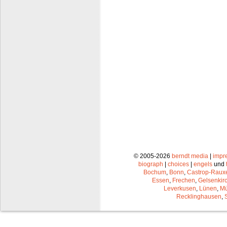
© 2005-2026
berndt media
|
impr
biograph
|
choices
|
engels
und
Bochum
,
Bonn
,
Castrop-Raux
Essen
,
Frechen
,
Gelsenkir
Leverkusen
,
Lünen
,
Mü
Recklinghausen
,