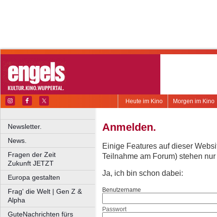
Heute im Kino
Morgen im Kino
Anmelden.
Newsletter.
News.
Einige Features auf dieser Websi
Fragen der Zeit
Teilnahme am Forum) stehen nur re
Zukunft JETZT
Ja, ich bin schon dabei:
Europa gestalten
Benutzername
Frag' die Welt | Gen Z &
Alpha
Passwort
GuteNachrichten fürs