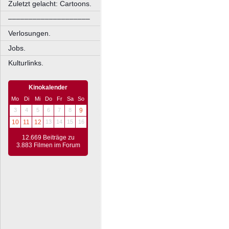
Zuletzt gelacht: Cartoons.
––––––––––––––––––––
Verlosungen.
Jobs.
Kulturlinks.
Kinokalender
Mo
Di
Mi
Do
Fr
Sa
So
3
4
5
6
7
8
9
10
11
12
13
14
15
16
12.669 Beiträge zu
3.883 Filmen im Forum