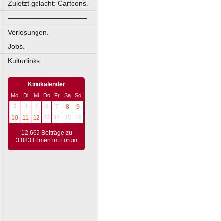
Zuletzt gelacht: Cartoons.
––––––––––––––––––––
Verlosungen.
Jobs.
Kulturlinks.
Kinokalender
Mo
Di
Mi
Do
Fr
Sa
So
3
4
5
6
7
8
9
10
11
12
13
14
15
16
12.669 Beiträge zu
3.883 Filmen im Forum