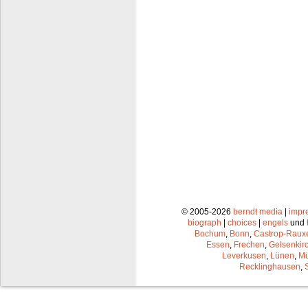
© 2005-2026
berndt media
|
impr
biograph
|
choices
|
engels
und
Bochum
,
Bonn
,
Castrop-Raux
Essen
,
Frechen
,
Gelsenkir
Leverkusen
,
Lünen
,
Mü
Recklinghausen
,