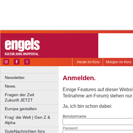
Heute im Kino
Morgen im Kino
Anmelden.
Newsletter.
News.
Einige Features auf dieser Websi
Fragen der Zeit
Teilnahme am Forum) stehen nur re
Zukunft JETZT
Ja, ich bin schon dabei:
Europa gestalten
Benutzername
Frag' die Welt | Gen Z &
Alpha
Passwort
GuteNachrichten fürs