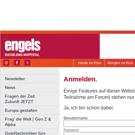
Heute im Kino
Morgen im Kino
Anmelden.
Newsletter.
News.
Einige Features auf dieser Websi
Fragen der Zeit
Teilnahme am Forum) stehen nur re
Zukunft JETZT
Ja, ich bin schon dabei:
Europa gestalten
Benutzername
Frag' die Welt | Gen Z &
Alpha
Passwort
GuteNachrichten fürs