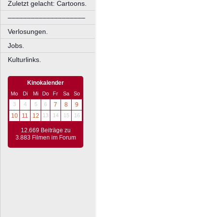
Zuletzt gelacht: Cartoons.
––––––––––––––––––––
Verlosungen.
Jobs.
Kulturlinks.
Kinokalender
Mo
Di
Mi
Do
Fr
Sa
So
3
4
5
6
7
8
9
10
11
12
13
14
15
16
12.669 Beiträge zu
3.883 Filmen im Forum