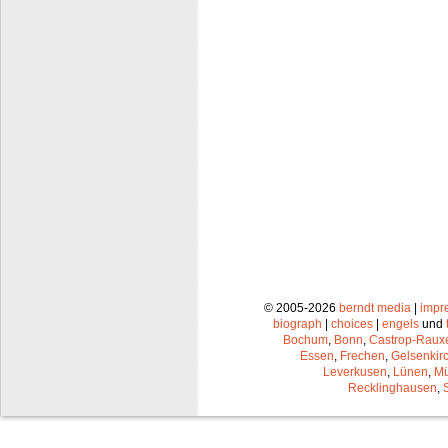
© 2005-2026
berndt media
|
impr
biograph
|
choices
|
engels
und
Bochum
,
Bonn
,
Castrop-Raux
Essen
,
Frechen
,
Gelsenkir
Leverkusen
,
Lünen
,
Mü
Recklinghausen
,