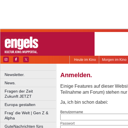
Heute im Kino
Morgen im Kino
Anmelden.
Newsletter.
News.
Einige Features auf dieser Websi
Fragen der Zeit
Teilnahme am Forum) stehen nur re
Zukunft JETZT
Ja, ich bin schon dabei:
Europa gestalten
Benutzername
Frag' die Welt | Gen Z &
Alpha
Passwort
GuteNachrichten fürs