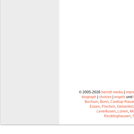
© 2005-2026
berndt media
|
impr
biograph
|
choices
|
engels
und
Bochum
,
Bonn
,
Castrop-Raux
Essen
,
Frechen
,
Gelsenkir
Leverkusen
,
Lünen
,
Mü
Recklinghausen
,