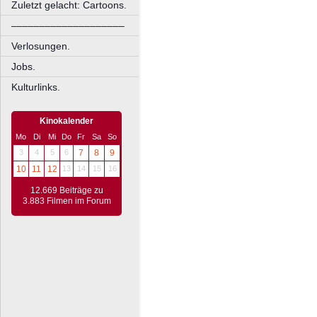
Zuletzt gelacht: Cartoons.
––––––––––––––––––––
Verlosungen.
Jobs.
Kulturlinks.
Kinokalender
Mo
Di
Mi
Do
Fr
Sa
So
3
4
5
6
7
8
9
10
11
12
13
14
15
16
12.669 Beiträge zu
3.883 Filmen im Forum