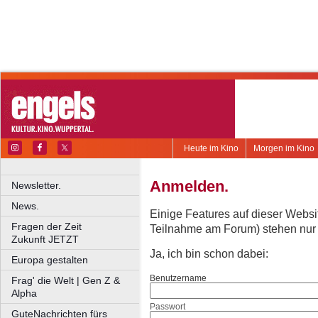
Heute im Kino
Morgen im Kino
Anmelden.
Newsletter.
News.
Einige Features auf dieser Websi
Fragen der Zeit
Teilnahme am Forum) stehen nur re
Zukunft JETZT
Ja, ich bin schon dabei:
Europa gestalten
Benutzername
Frag' die Welt | Gen Z &
Alpha
Passwort
GuteNachrichten fürs