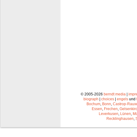
© 2005-2026
berndt media
|
impr
biograph
|
choices
|
engels
und
Bochum
,
Bonn
,
Castrop-Raux
Essen
,
Frechen
,
Gelsenkir
Leverkusen
,
Lünen
,
Mü
Recklinghausen
,