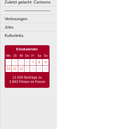
Zuletzt gelacht: Cartoons.
––––––––––––––––––––
Verlosungen.
Jobs.
Kulturlinks.
Kinokalender
Mo
Di
Mi
Do
Fr
Sa
So
3
4
5
6
7
8
9
10
11
12
13
14
15
16
12.669 Beiträge zu
3.883 Filmen im Forum