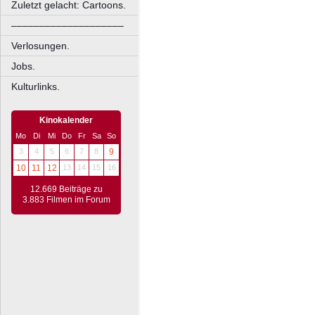
Zuletzt gelacht: Cartoons.
––––––––––––––––––––
Verlosungen.
Jobs.
Kulturlinks.
Kinokalender
Mo
Di
Mi
Do
Fr
Sa
So
3
4
5
6
7
8
9
10
11
12
13
14
15
16
12.669 Beiträge zu
3.883 Filmen im Forum