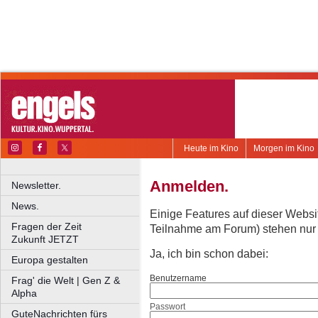
Heute im Kino
Morgen im Kino
Anmelden.
Newsletter.
News.
Einige Features auf dieser Websi
Fragen der Zeit
Teilnahme am Forum) stehen nur re
Zukunft JETZT
Ja, ich bin schon dabei:
Europa gestalten
Benutzername
Frag' die Welt | Gen Z &
Alpha
Passwort
GuteNachrichten fürs