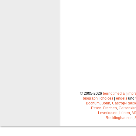
© 2005-2026
berndt media
|
impr
biograph
|
choices
|
engels
und
Bochum
,
Bonn
,
Castrop-Raux
Essen
,
Frechen
,
Gelsenkir
Leverkusen
,
Lünen
,
Mü
Recklinghausen
,