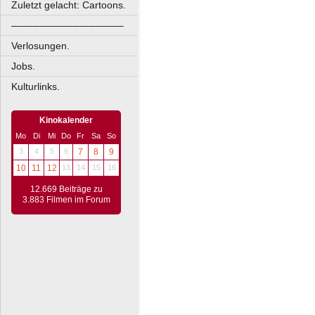
Zuletzt gelacht: Cartoons.
––––––––––––––––––––
Verlosungen.
Jobs.
Kulturlinks.
Kinokalender
Mo
Di
Mi
Do
Fr
Sa
So
3
4
5
6
7
8
9
10
11
12
13
14
15
16
12.669 Beiträge zu
3.883 Filmen im Forum