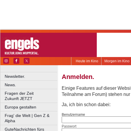
Heute im Kino
Morgen im Kino
Anmelden.
Newsletter.
News.
Einige Features auf dieser Websi
Fragen der Zeit
Teilnahme am Forum) stehen nur re
Zukunft JETZT
Ja, ich bin schon dabei:
Europa gestalten
Benutzername
Frag' die Welt | Gen Z &
Alpha
Passwort
GuteNachrichten fürs