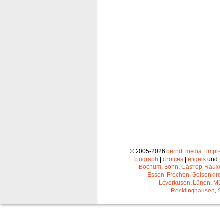
© 2005-2026
berndt media
|
impr
biograph
|
choices
|
engels
und
Bochum
,
Bonn
,
Castrop-Raux
Essen
,
Frechen
,
Gelsenkir
Leverkusen
,
Lünen
,
Mü
Recklinghausen
,