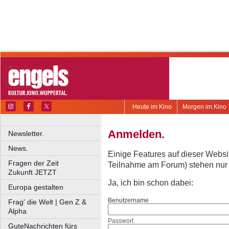
Heute im Kino
Morgen im Kino
Anmelden.
Newsletter.
News.
Einige Features auf dieser Websi
Fragen der Zeit
Teilnahme am Forum) stehen nur re
Zukunft JETZT
Ja, ich bin schon dabei:
Europa gestalten
Benutzername
Frag' die Welt | Gen Z &
Alpha
Passwort
GuteNachrichten fürs