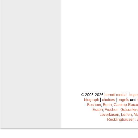
© 2005-2026
berndt media
|
impr
biograph
|
choices
|
engels
und
Bochum
,
Bonn
,
Castrop-Raux
Essen
,
Frechen
,
Gelsenkir
Leverkusen
,
Lünen
,
Mü
Recklinghausen
,