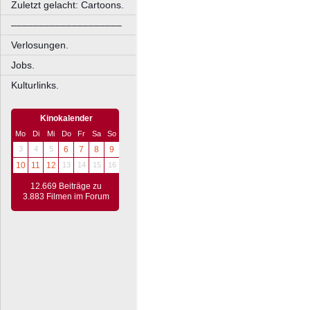
Zuletzt gelacht: Cartoons.
––––––––––––––––––––
Verlosungen.
Jobs.
Kulturlinks.
Kinokalender
Mo
Di
Mi
Do
Fr
Sa
So
3
4
5
6
7
8
9
10
11
12
13
14
15
16
12.669 Beiträge zu
3.883 Filmen im Forum