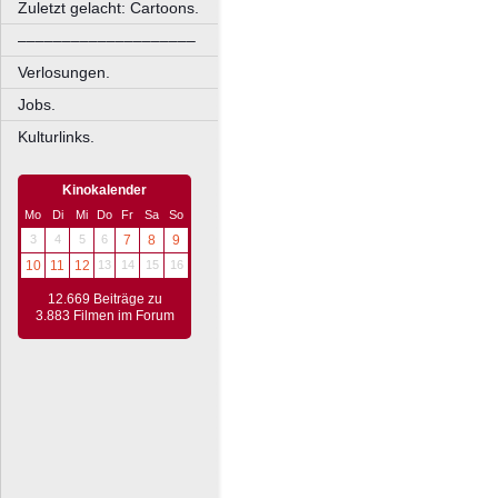
Zuletzt gelacht: Cartoons.
––––––––––––––––––––
Verlosungen.
Jobs.
Kulturlinks.
Kinokalender
Mo
Di
Mi
Do
Fr
Sa
So
3
4
5
6
7
8
9
10
11
12
13
14
15
16
12.669 Beiträge zu
3.883 Filmen im Forum