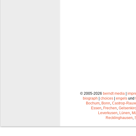
© 2005-2026
berndt media
|
impr
biograph
|
choices
|
engels
und
Bochum
,
Bonn
,
Castrop-Raux
Essen
,
Frechen
,
Gelsenkir
Leverkusen
,
Lünen
,
Mü
Recklinghausen
,