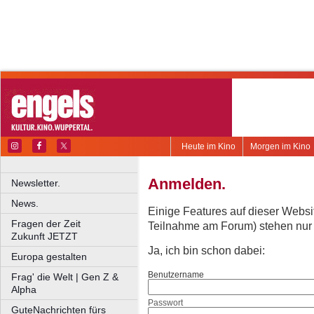
Heute im Kino
Morgen im Kino
Anmelden.
Newsletter.
News.
Einige Features auf dieser Websi
Fragen der Zeit
Teilnahme am Forum) stehen nur re
Zukunft JETZT
Ja, ich bin schon dabei:
Europa gestalten
Benutzername
Frag' die Welt | Gen Z &
Alpha
Passwort
GuteNachrichten fürs