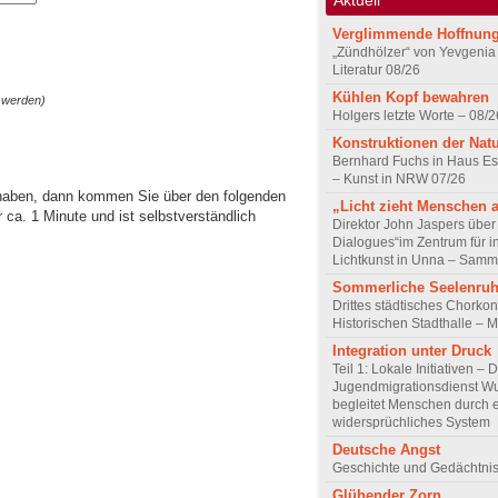
Verglimmende Hoffnun
„Zündhölzer“ von Yevgenia
Literatur 08/26
Kühlen Kopf bewahren
 werden)
Holgers letzte Worte – 08/2
Konstruktionen der Nat
Bernhard Fuchs in Haus Est
– Kunst in NRW 07/26
 haben, dann kommen Sie über den folgenden
„Licht zieht Menschen 
ca. 1 Minute und ist selbstverständlich
Direktor John Jaspers über 
Dialogues“im Zentrum für i
Lichtkunst in Unna – Samm
Sommerliche Seelenru
Drittes städtisches Chorkon
Historischen Stadthalle – 
Integration unter Druck
Teil 1: Lokale Initiativen – 
Jugendmigrationsdienst Wu
begleitet Menschen durch 
widersprüchliches System
Deutsche Angst
Geschichte und Gedächtnis
Glühender Zorn