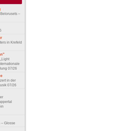
g
 Belorusets –
6
ur
ers in Krefeld
an“
„Light
nternationale
lung 07/26
he
zert in der
Musik 07/26
Der
ppertal
ein
 – Glosse