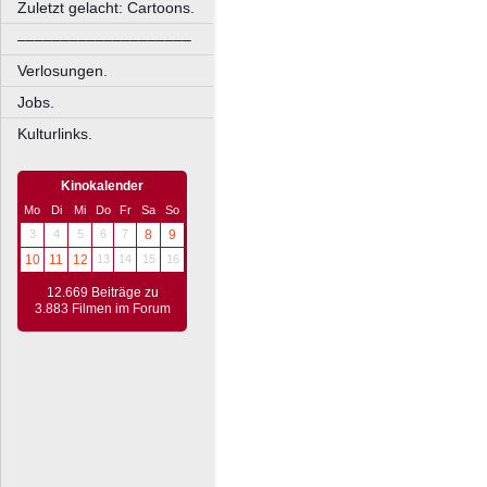
Zuletzt gelacht: Cartoons.
––––––––––––––––––––
Verlosungen.
Jobs.
Kulturlinks.
Kinokalender
Mo
Di
Mi
Do
Fr
Sa
So
3
4
5
6
7
8
9
10
11
12
13
14
15
16
12.669 Beiträge zu
3.883 Filmen im Forum