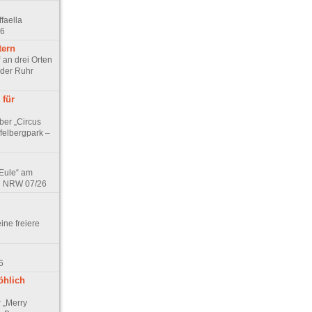
faella
26
tern
 an drei Orten
 der Ruhr
 für
ber „Circus
felbergpark –
 Eule“ am
in NRW 07/26
eine freiere
6
öhlich
r „Merry