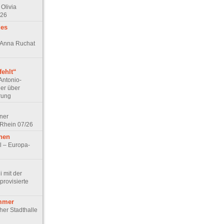
Olivia
/26
des
n Anna Ruchat
ehlt“
Antonio-
ler über
rung
lner
 Rhein 07/26
hen
l – Europa-
 mit der
rovisierte
mmer
cher Stadthalle