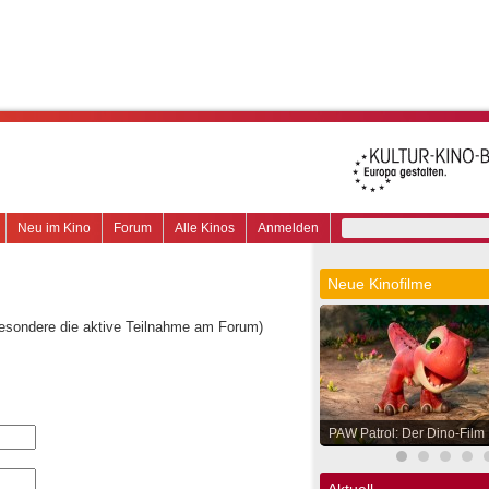
Neu im Kino
Forum
Alle Kinos
Anmelden
Neue Kinofilme
besondere die aktive Teilnahme am Forum)
PAW Patrol: Der Dino-Film
Aktuell