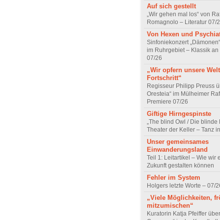
Auf sich gestellt
„Wir gehen mal los“ von Raf
Romagnolo – Literatur 07/
Von Hexen und Psychia
Sinfoniekonzert „Dämonen“
im Ruhrgebiet – Klassik an
07/26
„Wir opfern unsere Welt
Fortschritt“
Regisseur Philipp Preuss ü
Oresteia“ im Mülheimer Raf
Premiere 07/26
Giftige Hirngespinste
„The blind Owl / Die blinde
Theater der Keller – Tanz 
Unser gemeinsames
Einwanderungsland
Teil 1: Leitartikel – Wie wir 
Zukunft gestalten können
Fehler im System
Holgers letzte Worte – 07/2
„Viele Möglichkeiten, fr
mitzumischen“
Kuratorin Katja Pfeiffer übe