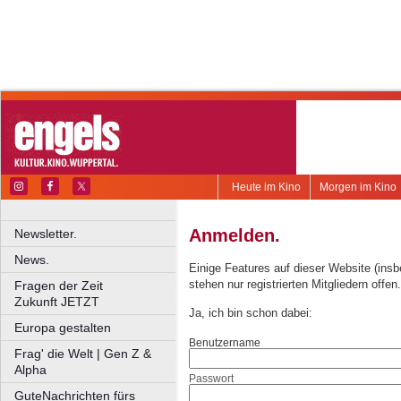
Heute im Kino
Morgen im Kino
Anmelden.
Newsletter.
News.
Einige Features auf dieser Website (ins
stehen nur registrierten Mitgliedern offen.
Fragen der Zeit
Zukunft JETZT
Ja, ich bin schon dabei:
Europa gestalten
Benutzername
Frag' die Welt | Gen Z &
Alpha
Passwort
GuteNachrichten fürs