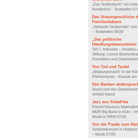
„Das Teufelsbuch“ von Asta 
Nordenhof – Textwelten 07
Das Unaussprechliche 
Familienlebens
„Vertraute Gespenster“ vo
– Textwelten 08/26
„Das politische
Handlungsbewusstsein f
Teil 1: Interview – Amadeu-
Stiftung: Lorenz Blumentha
Fremdsein und Diskriminie
Von Tod und Teufel
„Walpurgisnacht“ in der Kö
Philharmonie – Klassik am
Den Banken widersprec
Island und das Gemeinwoh
Vorbild Island
Jazz aus Südafrika
Pianist Nduduzo Makhathini
WDR Big Band in Köln – Imp
Musik in NRW 07/26
Von der Pauke zum Ha
Sinfoniekonzert in Historis
– Musik 07/26