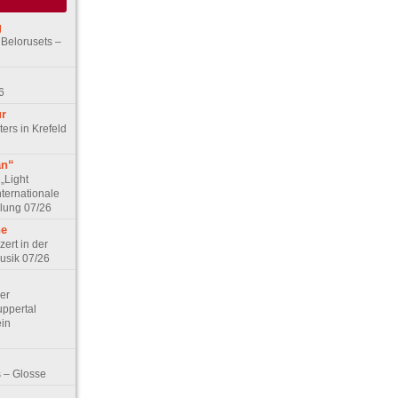
g
 Belorusets –
6
ur
ers in Krefeld
an“
„Light
nternationale
lung 07/26
he
zert in der
Musik 07/26
Der
ppertal
ein
 – Glosse