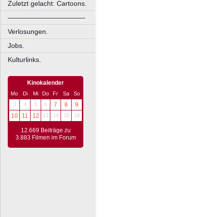
Zuletzt gelacht: Cartoons.
––––––––––––––––––––
Verlosungen.
Jobs.
Kulturlinks.
Kinokalender
Mo
Di
Mi
Do
Fr
Sa
So
3
4
5
6
7
8
9
10
11
12
13
14
15
16
12.669 Beiträge zu
3.883 Filmen im Forum