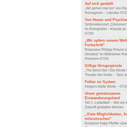
Auf sich gestellt
„Wir gehen mal los“ von Raf
Romagnolo – Literatur 07/
Von Hexen und Psychia
Sinfoniekonzert „Dämonen“
im Ruhrgebiet – Klassik an
07/26
„Wir opfern unsere Welt
Fortschritt“
Regisseur Philipp Preuss ü
Oresteia“ im Mülheimer Raf
Premiere 07/26
Giftige Hirngespinste
„The blind Owl / Die blinde
Theater der Keller – Tanz 
Fehler im System
Holgers letzte Worte – 07/2
Unser gemeinsames
Einwanderungsland
Teil 1: Leitartikel – Wie wir 
Zukunft gestalten können
„Viele Möglichkeiten, fr
mitzumischen“
Kuratorin Katja Pfeiffer übe