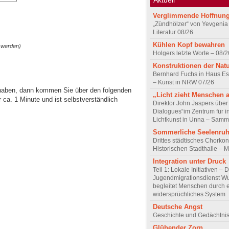
Verglimmende Hoffnun
„Zündhölzer“ von Yevgenia
Literatur 08/26
Kühlen Kopf bewahren
 werden)
Holgers letzte Worte – 08/2
Konstruktionen der Nat
Bernhard Fuchs in Haus Est
– Kunst in NRW 07/26
 haben, dann kommen Sie über den folgenden
„Licht zieht Menschen 
ca. 1 Minute und ist selbstverständlich
Direktor John Jaspers über 
Dialogues“im Zentrum für i
Lichtkunst in Unna – Samm
Sommerliche Seelenru
Drittes städtisches Chorkon
Historischen Stadthalle – 
Integration unter Druck
Teil 1: Lokale Initiativen – 
Jugendmigrationsdienst Wu
begleitet Menschen durch 
widersprüchliches System
Deutsche Angst
Geschichte und Gedächtnis
Glühender Zorn