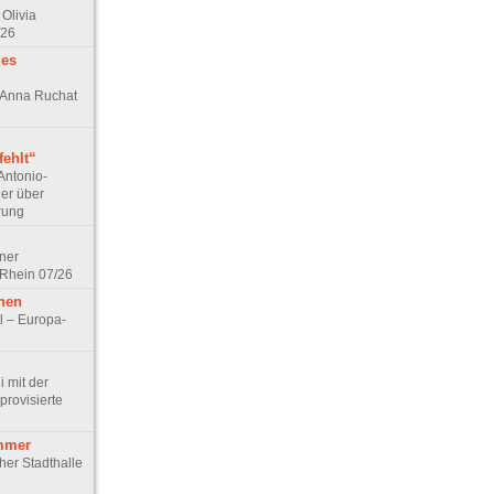
Olivia
/26
des
n Anna Ruchat
ehlt“
Antonio-
ler über
rung
lner
 Rhein 07/26
hen
l – Europa-
 mit der
rovisierte
mmer
cher Stadthalle