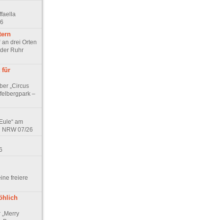
faella
26
tern
 an drei Orten
 der Ruhr
 für
ber „Circus
felbergpark –
 Eule“ am
in NRW 07/26
6
eine freiere
öhlich
r „Merry