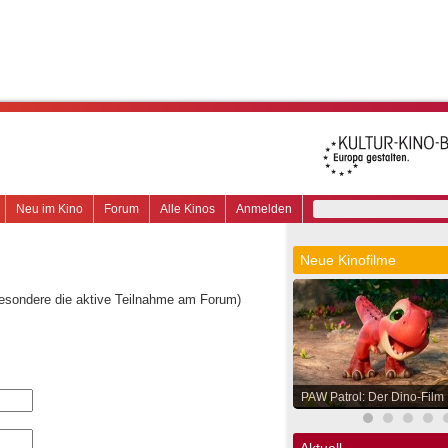
Neu im Kino
Forum
Alle Kinos
Anmelden
Neue Kinofilme
besondere die aktive Teilnahme am Forum)
PAW Patrol: Der Dino-Film
Aktuell