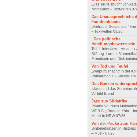
„Das Teufelsbuch“ von Asta 
Nordenhof – Textwelten 07
Das Unaussprechliche 
Familienlebens
„Vertraute Gespenster“ vo
– Textwelten 08/26
„Das politische
Handlungsbewusstsein f
Teil 1: Interview – Amadeu-
Stiftung: Lorenz Blumentha
Fremdsein und Diskriminie
Von Tod und Teufel
„Walpurgisnacht“ in der Kö
Philharmonie – Klassik am
Den Banken widersprec
Island und das Gemeinwoh
Vorbild Island
Jazz aus Südafrika
Pianist Nduduzo Makhathini
WDR Big Band in Köln – Imp
Musik in NRW 07/26
Von der Pauke zum Ha
Sinfoniekonzert in Historis
– Musik 07/26