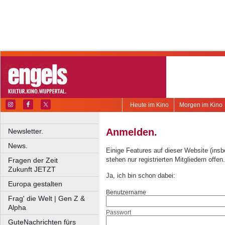
Heute im Kino
Morgen im Kino
Anmelden.
Newsletter.
News.
Einige Features auf dieser Website (ins
stehen nur registrierten Mitgliedern offen.
Fragen der Zeit
Zukunft JETZT
Ja, ich bin schon dabei:
Europa gestalten
Benutzername
Frag' die Welt | Gen Z &
Alpha
Passwort
GuteNachrichten fürs