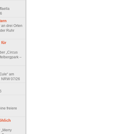
faella
26
tern
 an drei Orten
 der Ruhr
 für
ber „Circus
felbergpark –
 Eule“ am
in NRW 07/26
6
eine freiere
öhlich
r „Merry