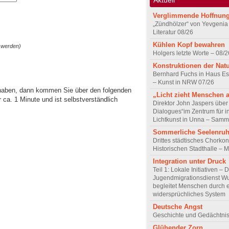
Verglimmende Hoffnun
„Zündhölzer“ von Yevgenia
Literatur 08/26
Kühlen Kopf bewahren
 werden)
Holgers letzte Worte – 08/2
Konstruktionen der Nat
Bernhard Fuchs in Haus Est
– Kunst in NRW 07/26
 haben, dann kommen Sie über den folgenden
„Licht zieht Menschen 
ca. 1 Minute und ist selbstverständlich
Direktor John Jaspers über 
Dialogues“im Zentrum für i
Lichtkunst in Unna – Samm
Sommerliche Seelenru
Drittes städtisches Chorkon
Historischen Stadthalle – 
Integration unter Druck
Teil 1: Lokale Initiativen – 
Jugendmigrationsdienst Wu
begleitet Menschen durch 
widersprüchliches System
Deutsche Angst
Geschichte und Gedächtnis
Glühender Zorn