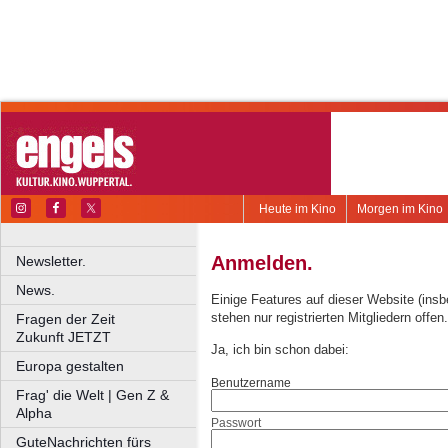
Heute im Kino
Morgen im Kino
Anmelden.
Newsletter.
News.
Einige Features auf dieser Website (ins
stehen nur registrierten Mitgliedern offen.
Fragen der Zeit
Zukunft JETZT
Ja, ich bin schon dabei:
Europa gestalten
Benutzername
Frag' die Welt | Gen Z &
Alpha
Passwort
GuteNachrichten fürs