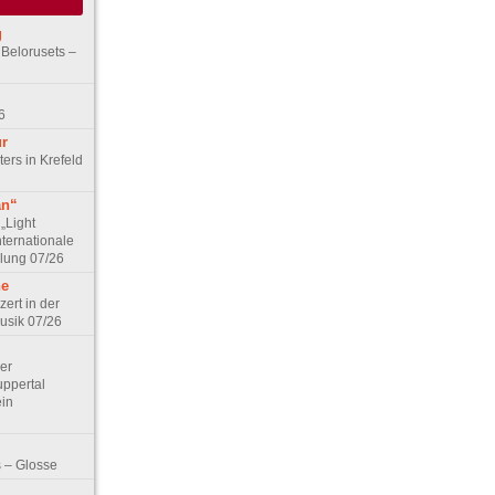
g
 Belorusets –
6
ur
ers in Krefeld
an“
„Light
nternationale
lung 07/26
he
zert in der
Musik 07/26
Der
ppertal
ein
 – Glosse