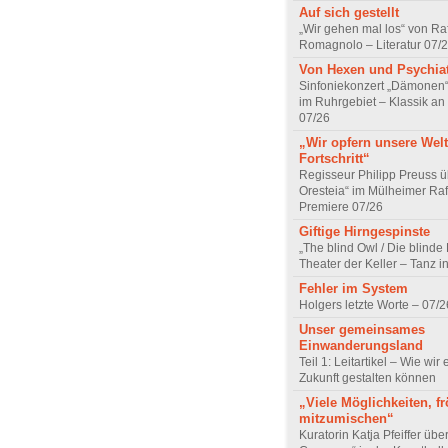
Auf sich gestellt
„Wir gehen mal los“ von Raf
Romagnolo – Literatur 07/
Von Hexen und Psychia
Sinfoniekonzert „Dämonen“
im Ruhrgebiet – Klassik an
07/26
„Wir opfern unsere Welt
Fortschritt“
Regisseur Philipp Preuss ü
Oresteia“ im Mülheimer Raf
Premiere 07/26
Giftige Hirngespinste
„The blind Owl / Die blinde
Theater der Keller – Tanz 
Fehler im System
Holgers letzte Worte – 07/2
Unser gemeinsames
Einwanderungsland
Teil 1: Leitartikel – Wie wir 
Zukunft gestalten können
„Viele Möglichkeiten, fr
mitzumischen“
Kuratorin Katja Pfeiffer übe