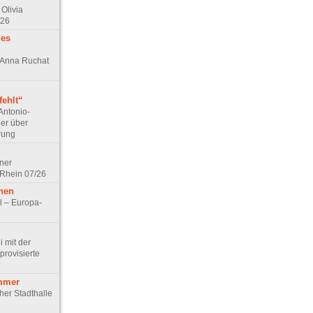
Olivia
/26
des
n Anna Ruchat
ehlt“
Antonio-
ler über
rung
lner
 Rhein 07/26
hen
l – Europa-
 mit der
rovisierte
mmer
cher Stadthalle