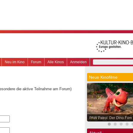
Neu im Kino
Forum
Alle Kinos
Anmelden
Neue Kinofilme
besondere die aktive Teilnahme am Forum)
PAW Patrol: Der Dino-Film
Aktuell