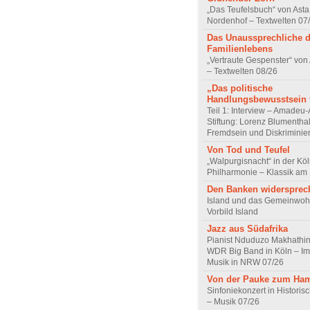
„Das Teufelsbuch“ von Asta 
Nordenhof – Textwelten 07
Das Unaussprechliche 
Familienlebens
„Vertraute Gespenster“ vo
– Textwelten 08/26
„Das politische
Handlungsbewusstsein f
Teil 1: Interview – Amadeu-
Stiftung: Lorenz Blumentha
Fremdsein und Diskriminie
Von Tod und Teufel
„Walpurgisnacht“ in der Kö
Philharmonie – Klassik am
Den Banken widersprec
Island und das Gemeinwoh
Vorbild Island
Jazz aus Südafrika
Pianist Nduduzo Makhathini
WDR Big Band in Köln – Imp
Musik in NRW 07/26
Von der Pauke zum Ha
Sinfoniekonzert in Historis
– Musik 07/26