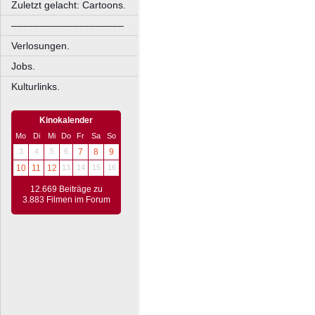
Zuletzt gelacht: Cartoons.
––––––––––––––––––––
Verlosungen.
Jobs.
Kulturlinks.
Kinokalender
Mo
Di
Mi
Do
Fr
Sa
So
3
4
5
6
7
8
9
10
11
12
13
14
15
16
12.669 Beiträge zu
3.883 Filmen im Forum