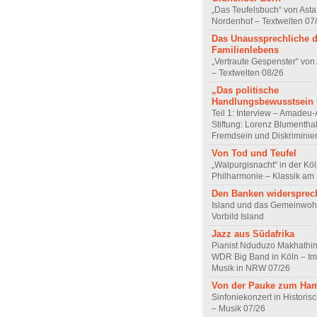
„Das Teufelsbuch“ von Asta 
Nordenhof – Textwelten 07
Das Unaussprechliche 
Familienlebens
„Vertraute Gespenster“ vo
– Textwelten 08/26
„Das politische
Handlungsbewusstsein f
Teil 1: Interview – Amadeu-
Stiftung: Lorenz Blumentha
Fremdsein und Diskriminie
Von Tod und Teufel
„Walpurgisnacht“ in der Kö
Philharmonie – Klassik am
Den Banken widersprec
Island und das Gemeinwoh
Vorbild Island
Jazz aus Südafrika
Pianist Nduduzo Makhathini
WDR Big Band in Köln – Imp
Musik in NRW 07/26
Von der Pauke zum Ha
Sinfoniekonzert in Historis
– Musik 07/26