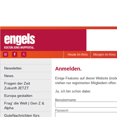
Heute im Kino
Morgen im Kino
Anmelden.
Newsletter.
News.
Einige Features auf dieser Website (ins
stehen nur registrierten Mitgliedern offen.
Fragen der Zeit
Zukunft JETZT
Ja, ich bin schon dabei:
Europa gestalten
Benutzername
Frag' die Welt | Gen Z &
Alpha
Passwort
GuteNachrichten fürs