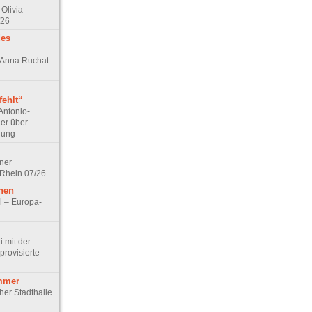
Olivia
/26
des
n Anna Ruchat
ehlt“
Antonio-
ler über
rung
lner
 Rhein 07/26
hen
l – Europa-
 mit der
rovisierte
mmer
cher Stadthalle