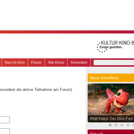
Neu im Kino
Forum
Alle Kinos
Anmelden
Neue Kinofilme
besondere die aktive Teilnahme am Forum)
PAW Patrol: Der Dino-Film
Aktuell