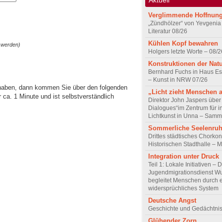
Verglimmende Hoffnun
„Zündhölzer“ von Yevgenia
Literatur 08/26
Kühlen Kopf bewahren
 werden)
Holgers letzte Worte – 08/2
Konstruktionen der Nat
Bernhard Fuchs in Haus Est
– Kunst in NRW 07/26
 haben, dann kommen Sie über den folgenden
„Licht zieht Menschen 
ca. 1 Minute und ist selbstverständlich
Direktor John Jaspers über 
Dialogues“im Zentrum für i
Lichtkunst in Unna – Samm
Sommerliche Seelenru
Drittes städtisches Chorkon
Historischen Stadthalle – 
Integration unter Druck
Teil 1: Lokale Initiativen – 
Jugendmigrationsdienst Wu
begleitet Menschen durch 
widersprüchliches System
Deutsche Angst
Geschichte und Gedächtnis
Glühender Zorn