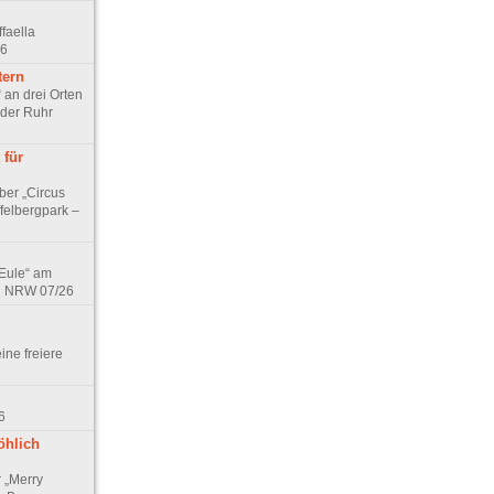
faella
26
tern
 an drei Orten
 der Ruhr
 für
ber „Circus
felbergpark –
 Eule“ am
in NRW 07/26
eine freiere
6
öhlich
r „Merry