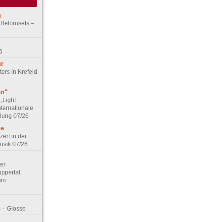
g
 Belorusets –
6
ur
ers in Krefeld
an“
„Light
nternationale
lung 07/26
he
zert in der
Musik 07/26
Der
ppertal
ein
 – Glosse