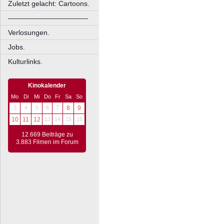
Zuletzt gelacht: Cartoons.
––––––––––––––––––––
Verlosungen.
Jobs.
Kulturlinks.
Kinokalender
Mo
Di
Mi
Do
Fr
Sa
So
3
4
5
6
7
8
9
10
11
12
13
14
15
16
12.669 Beiträge zu
3.883 Filmen im Forum