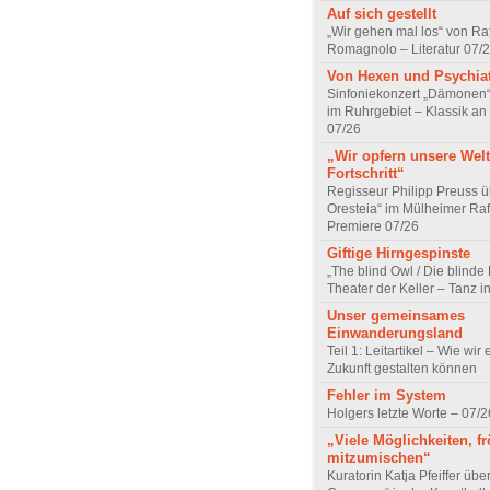
Auf sich gestellt
„Wir gehen mal los“ von Raf
Romagnolo – Literatur 07/
Von Hexen und Psychia
Sinfoniekonzert „Dämonen“
im Ruhrgebiet – Klassik an
07/26
„Wir opfern unsere Welt
Fortschritt“
Regisseur Philipp Preuss ü
Oresteia“ im Mülheimer Raf
Premiere 07/26
Giftige Hirngespinste
„The blind Owl / Die blinde
Theater der Keller – Tanz 
Unser gemeinsames
Einwanderungsland
Teil 1: Leitartikel – Wie wir 
Zukunft gestalten können
Fehler im System
Holgers letzte Worte – 07/2
„Viele Möglichkeiten, fr
mitzumischen“
Kuratorin Katja Pfeiffer übe