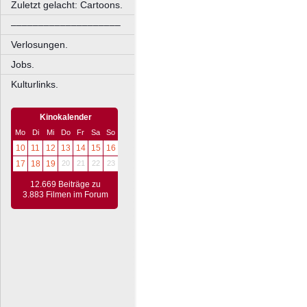
Zuletzt gelacht: Cartoons.
––––––––––––––––––––
Verlosungen.
Jobs.
Kulturlinks.
Kinokalender
Mo
Di
Mi
Do
Fr
Sa
So
10
11
12
13
14
15
16
17
18
19
20
21
22
23
12.669 Beiträge zu
3.883 Filmen im Forum