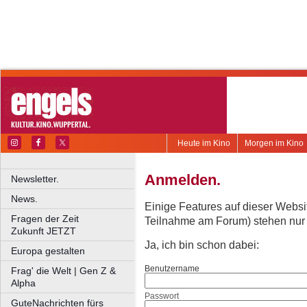
Heute im Kino
Morgen im Kino
Anmelden.
Newsletter.
News.
Einige Features auf dieser Websi
Fragen der Zeit
Teilnahme am Forum) stehen nur re
Zukunft JETZT
Ja, ich bin schon dabei:
Europa gestalten
Benutzername
Frag' die Welt | Gen Z &
Alpha
Passwort
GuteNachrichten fürs