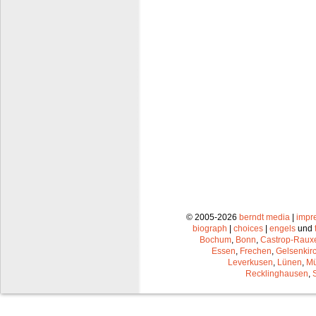
© 2005-2026
berndt media
|
impr
biograph
|
choices
|
engels
und
Bochum
,
Bonn
,
Castrop-Raux
Essen
,
Frechen
,
Gelsenkir
Leverkusen
,
Lünen
,
Mü
Recklinghausen
,