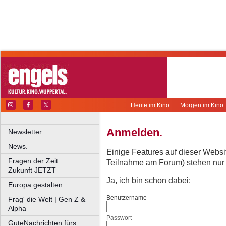
Heute im Kino
Morgen im Kino
Anmelden.
Newsletter.
News.
Einige Features auf dieser Websi
Fragen der Zeit
Teilnahme am Forum) stehen nur re
Zukunft JETZT
Ja, ich bin schon dabei:
Europa gestalten
Benutzername
Frag' die Welt | Gen Z &
Alpha
Passwort
GuteNachrichten fürs