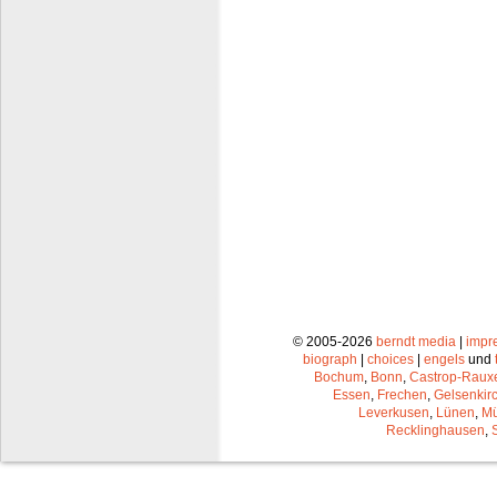
© 2005-2026
berndt media
|
impr
biograph
|
choices
|
engels
und
Bochum
,
Bonn
,
Castrop-Raux
Essen
,
Frechen
,
Gelsenkir
Leverkusen
,
Lünen
,
Mü
Recklinghausen
,