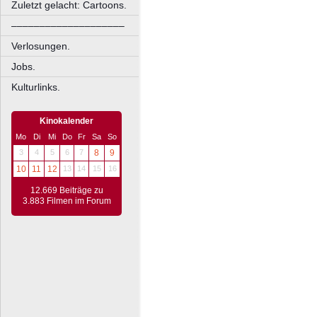
Zuletzt gelacht: Cartoons.
––––––––––––––––––––
Verlosungen.
Jobs.
Kulturlinks.
Kinokalender
Mo
Di
Mi
Do
Fr
Sa
So
3
4
5
6
7
8
9
10
11
12
13
14
15
16
12.669 Beiträge zu
3.883 Filmen im Forum