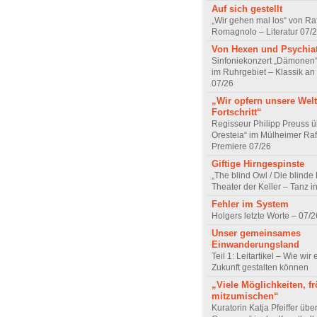
Auf sich gestellt
„Wir gehen mal los“ von Raf
Romagnolo – Literatur 07/
Von Hexen und Psychia
Sinfoniekonzert „Dämonen“
im Ruhrgebiet – Klassik an
07/26
„Wir opfern unsere Welt
Fortschritt“
Regisseur Philipp Preuss ü
Oresteia“ im Mülheimer Raf
Premiere 07/26
Giftige Hirngespinste
„The blind Owl / Die blinde
Theater der Keller – Tanz 
Fehler im System
Holgers letzte Worte – 07/2
Unser gemeinsames
Einwanderungsland
Teil 1: Leitartikel – Wie wir 
Zukunft gestalten können
„Viele Möglichkeiten, fr
mitzumischen“
Kuratorin Katja Pfeiffer übe