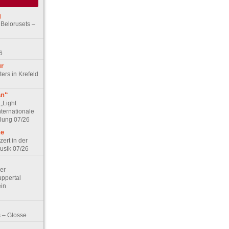
g
 Belorusets –
6
ur
ers in Krefeld
an“
„Light
nternationale
lung 07/26
he
zert in der
Musik 07/26
Der
ppertal
ein
 – Glosse