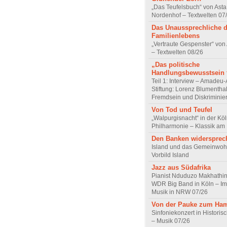
„Das Teufelsbuch“ von Asta 
Nordenhof – Textwelten 07
Das Unaussprechliche 
Familienlebens
„Vertraute Gespenster“ vo
– Textwelten 08/26
„Das politische
Handlungsbewusstsein f
Teil 1: Interview – Amadeu-
Stiftung: Lorenz Blumentha
Fremdsein und Diskriminie
Von Tod und Teufel
„Walpurgisnacht“ in der Kö
Philharmonie – Klassik am
Den Banken widersprec
Island und das Gemeinwoh
Vorbild Island
Jazz aus Südafrika
Pianist Nduduzo Makhathini
WDR Big Band in Köln – Imp
Musik in NRW 07/26
Von der Pauke zum Ha
Sinfoniekonzert in Historis
– Musik 07/26