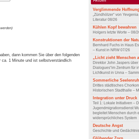
Verglimmende Hoffnun
„Zündhölzer“ von Yevgenia
Literatur 08/26
Kühlen Kopf bewahren
 werden)
Holgers letzte Worte – 08/2
Konstruktionen der Nat
Bernhard Fuchs in Haus Est
– Kunst in NRW 07/26
 haben, dann kommen Sie über den folgenden
„Licht zieht Menschen 
ca. 1 Minute und ist selbstverständlich
Direktor John Jaspers über 
Dialogues“im Zentrum für i
Lichtkunst in Unna – Samm
Sommerliche Seelenru
Drittes städtisches Chorkon
Historischen Stadthalle – 
Integration unter Druck
Teil 1: Lokale Initiativen – 
Jugendmigrationsdienst Wu
begleitet Menschen durch 
widersprüchliches System
Deutsche Angst
Geschichte und Gedächtnis
Glühender Zorn