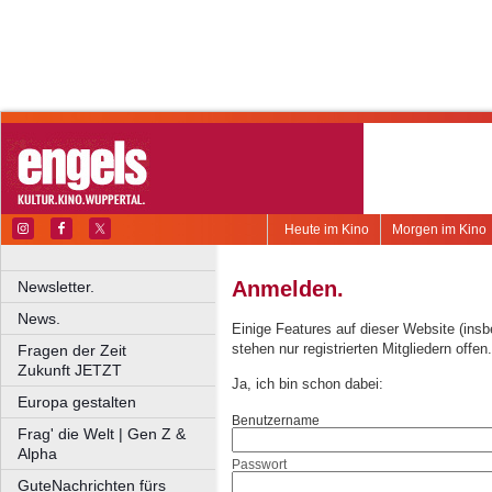
Heute im Kino
Morgen im Kino
Anmelden.
Newsletter.
News.
Einige Features auf dieser Website (ins
stehen nur registrierten Mitgliedern offen.
Fragen der Zeit
Zukunft JETZT
Ja, ich bin schon dabei:
Europa gestalten
Benutzername
Frag' die Welt | Gen Z &
Alpha
Passwort
GuteNachrichten fürs