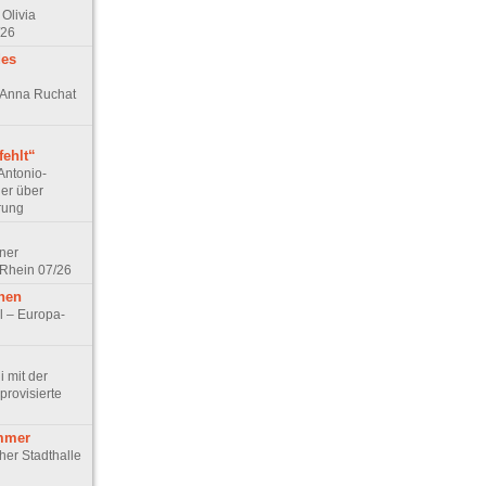
Olivia
/26
des
n Anna Ruchat
ehlt“
Antonio-
ler über
rung
lner
 Rhein 07/26
hen
l – Europa-
 mit der
rovisierte
mmer
cher Stadthalle