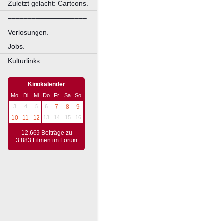
Zuletzt gelacht: Cartoons.
––––––––––––––––––––
Verlosungen.
Jobs.
Kulturlinks.
Kinokalender
Mo
Di
Mi
Do
Fr
Sa
So
3
4
5
6
7
8
9
10
11
12
13
14
15
16
12.669 Beiträge zu
3.883 Filmen im Forum