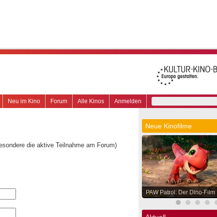
Neu im Kino
Forum
Alle Kinos
Anmelden
Neue Kinofilme
besondere die aktive Teilnahme am Forum)
PAW Patrol: Der Dino-Film
Aktuell