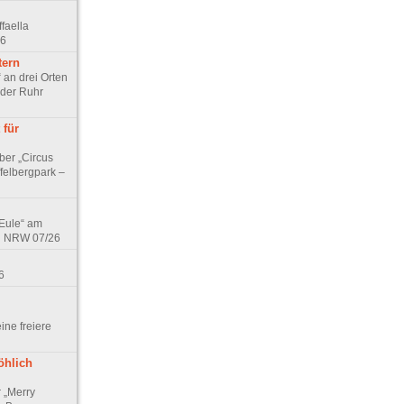
faella
26
tern
 an drei Orten
 der Ruhr
 für
ber „Circus
felbergpark –
 Eule“ am
in NRW 07/26
6
eine freiere
öhlich
r „Merry