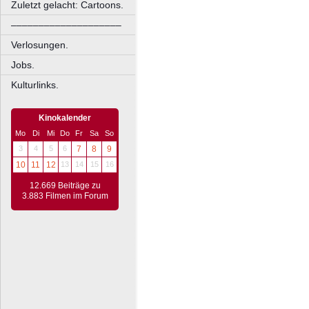
Zuletzt gelacht: Cartoons.
––––––––––––––––––––
Verlosungen.
Jobs.
Kulturlinks.
Kinokalender
Mo
Di
Mi
Do
Fr
Sa
So
3
4
5
6
7
8
9
10
11
12
13
14
15
16
12.669 Beiträge zu
3.883 Filmen im Forum