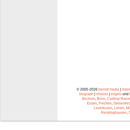
© 2005-2026
berndt media
|
impr
biograph
|
choices
|
engels
und
Bochum
,
Bonn
,
Castrop-Raux
Essen
,
Frechen
,
Gelsenkir
Leverkusen
,
Lünen
,
Mü
Recklinghausen
,