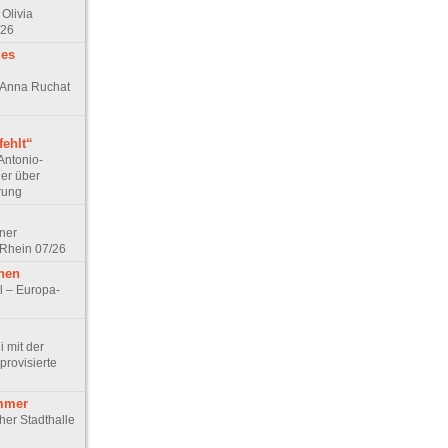
Olivia
/26
des
n Anna Ruchat
ehlt“
Antonio-
ler über
rung
lner
 Rhein 07/26
hen
l – Europa-
 mit der
rovisierte
mmer
cher Stadthalle