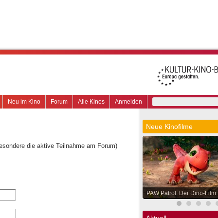
Neu im Kino
Forum
Alle Kinos
Anmelden
Neue Kinofilme
besondere die aktive Teilnahme am Forum)
PAW Patrol: Der Dino-Film
Aktuell