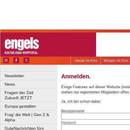
Heute im Kino
Morgen im Kino
Anmelden.
Newsletter.
News.
Einige Features auf dieser Website (ins
stehen nur registrierten Mitgliedern offen.
Fragen der Zeit
Zukunft JETZT
Ja, ich bin schon dabei:
Europa gestalten
Benutzername
Frag' die Welt | Gen Z &
Alpha
Passwort
GuteNachrichten fürs