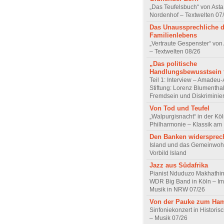
„Das Teufelsbuch“ von Asta 
Nordenhof – Textwelten 07
Das Unaussprechliche 
Familienlebens
„Vertraute Gespenster“ vo
– Textwelten 08/26
„Das politische
Handlungsbewusstsein f
Teil 1: Interview – Amadeu-
Stiftung: Lorenz Blumentha
Fremdsein und Diskriminie
Von Tod und Teufel
„Walpurgisnacht“ in der Kö
Philharmonie – Klassik am
Den Banken widersprec
Island und das Gemeinwoh
Vorbild Island
Jazz aus Südafrika
Pianist Nduduzo Makhathini
WDR Big Band in Köln – Imp
Musik in NRW 07/26
Von der Pauke zum Ha
Sinfoniekonzert in Historis
– Musik 07/26