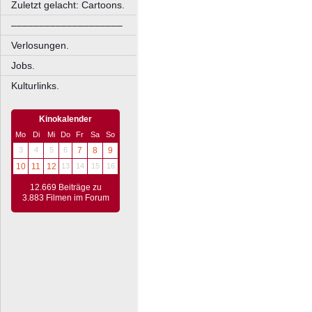
Zuletzt gelacht: Cartoons.
––––––––––––––––––––
Verlosungen.
Jobs.
Kulturlinks.
Kinokalender
Mo
Di
Mi
Do
Fr
Sa
So
3
4
5
6
7
8
9
10
11
12
13
14
15
16
12.669 Beiträge zu
3.883 Filmen im Forum