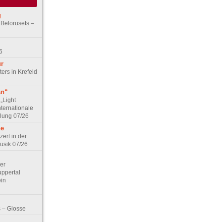
g
 Belorusets –
6
ur
ers in Krefeld
an“
„Light
nternationale
lung 07/26
he
zert in der
Musik 07/26
Der
ppertal
ein
 – Glosse