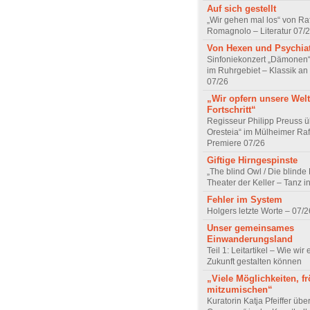
Auf sich gestellt
„Wir gehen mal los“ von Raf
Romagnolo – Literatur 07/
Von Hexen und Psychia
Sinfoniekonzert „Dämonen“
im Ruhrgebiet – Klassik an
07/26
„Wir opfern unsere Welt
Fortschritt“
Regisseur Philipp Preuss ü
Oresteia“ im Mülheimer Raf
Premiere 07/26
Giftige Hirngespinste
„The blind Owl / Die blinde
Theater der Keller – Tanz 
Fehler im System
Holgers letzte Worte – 07/2
Unser gemeinsames
Einwanderungsland
Teil 1: Leitartikel – Wie wir 
Zukunft gestalten können
„Viele Möglichkeiten, fr
mitzumischen“
Kuratorin Katja Pfeiffer übe