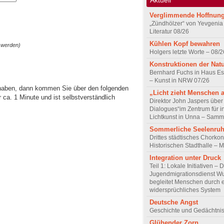
Verglimmende Hoffnun
„Zündhölzer“ von Yevgenia
Literatur 08/26
Kühlen Kopf bewahren
 werden)
Holgers letzte Worte – 08/2
Konstruktionen der Nat
Bernhard Fuchs in Haus Est
– Kunst in NRW 07/26
 haben, dann kommen Sie über den folgenden
„Licht zieht Menschen 
ca. 1 Minute und ist selbstverständlich
Direktor John Jaspers über 
Dialogues“im Zentrum für i
Lichtkunst in Unna – Samm
Sommerliche Seelenru
Drittes städtisches Chorkon
Historischen Stadthalle – 
Integration unter Druck
Teil 1: Lokale Initiativen – 
Jugendmigrationsdienst Wu
begleitet Menschen durch 
widersprüchliches System
Deutsche Angst
Geschichte und Gedächtnis
Glühender Zorn