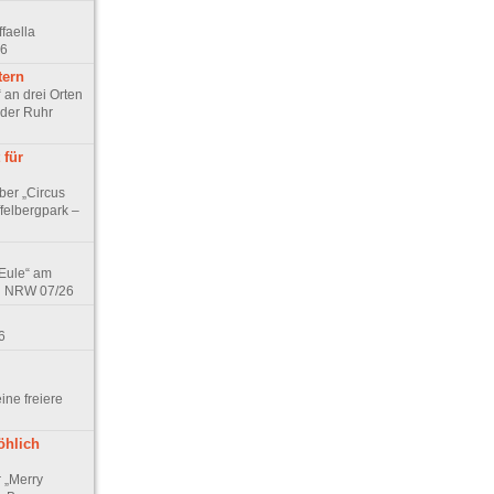
faella
26
tern
 an drei Orten
 der Ruhr
 für
ber „Circus
felbergpark –
 Eule“ am
in NRW 07/26
6
eine freiere
öhlich
r „Merry