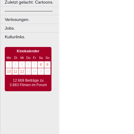
Zuletzt gelacht: Cartoons.
––––––––––––––––––––
Verlosungen.
Jobs.
Kulturlinks.
Kinokalender
Mo
Di
Mi
Do
Fr
Sa
So
3
4
5
6
7
8
9
10
11
12
13
14
15
16
12.669 Beiträge zu
3.883 Filmen im Forum