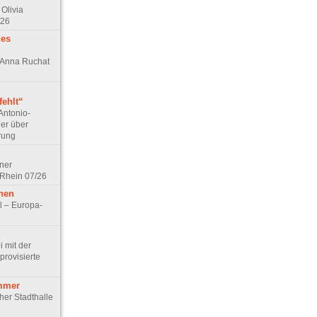
Olivia
/26
des
n Anna Ruchat
ehlt“
Antonio-
ler über
rung
lner
 Rhein 07/26
hen
l – Europa-
 mit der
rovisierte
mmer
cher Stadthalle