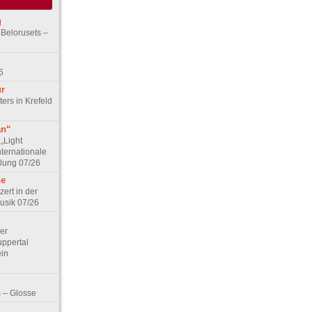
g
 Belorusets –
6
ur
ers in Krefeld
an“
„Light
nternationale
lung 07/26
he
zert in der
Musik 07/26
Der
ppertal
ein
 – Glosse