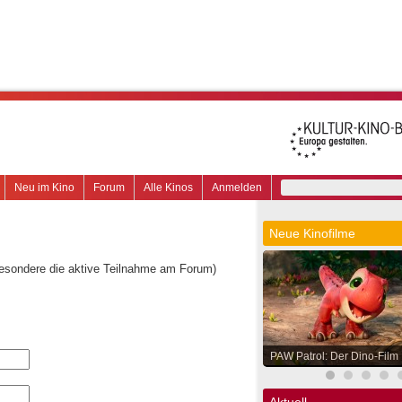
Neu im Kino
Forum
Alle Kinos
Anmelden
Neue Kinofilme
besondere die aktive Teilnahme am Forum)
PAW Patrol: Der Dino-Film
Aktuell