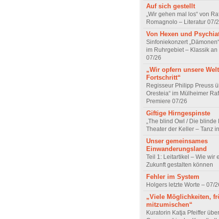
Auf sich gestellt
„Wir gehen mal los“ von Raf
Romagnolo – Literatur 07/
Von Hexen und Psychia
Sinfoniekonzert „Dämonen“
im Ruhrgebiet – Klassik an
07/26
„Wir opfern unsere Welt
Fortschritt“
Regisseur Philipp Preuss ü
Oresteia“ im Mülheimer Raf
Premiere 07/26
Giftige Hirngespinste
„The blind Owl / Die blinde
Theater der Keller – Tanz 
Unser gemeinsames
Einwanderungsland
Teil 1: Leitartikel – Wie wir 
Zukunft gestalten können
Fehler im System
Holgers letzte Worte – 07/2
„Viele Möglichkeiten, fr
mitzumischen“
Kuratorin Katja Pfeiffer übe