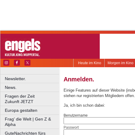
Heute im Kino
Morgen im Kino
Anmelden.
Newsletter.
News.
Einige Features auf dieser Website (ins
stehen nur registrierten Mitgliedern offen.
Fragen der Zeit
Zukunft JETZT
Ja, ich bin schon dabei:
Europa gestalten
Benutzername
Frag' die Welt | Gen Z &
Alpha
Passwort
GuteNachrichten fürs