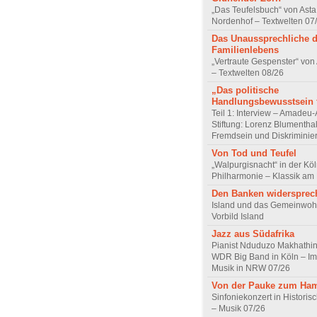
„Das Teufelsbuch“ von Asta 
Nordenhof – Textwelten 07
Das Unaussprechliche 
Familienlebens
„Vertraute Gespenster“ vo
– Textwelten 08/26
„Das politische
Handlungsbewusstsein f
Teil 1: Interview – Amadeu-
Stiftung: Lorenz Blumentha
Fremdsein und Diskriminie
Von Tod und Teufel
„Walpurgisnacht“ in der Kö
Philharmonie – Klassik am
Den Banken widersprec
Island und das Gemeinwoh
Vorbild Island
Jazz aus Südafrika
Pianist Nduduzo Makhathini
WDR Big Band in Köln – Imp
Musik in NRW 07/26
Von der Pauke zum Ha
Sinfoniekonzert in Historis
– Musik 07/26