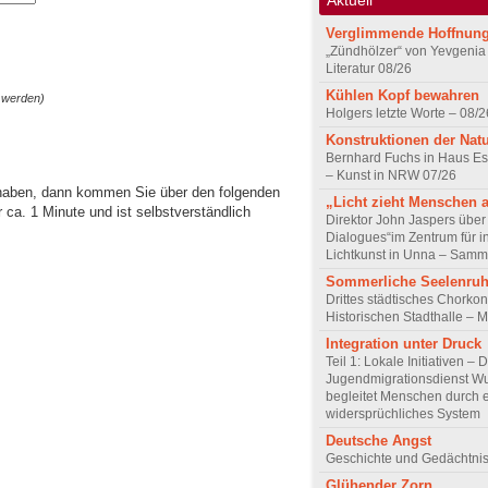
Verglimmende Hoffnun
„Zündhölzer“ von Yevgenia
Literatur 08/26
Kühlen Kopf bewahren
 werden)
Holgers letzte Worte – 08/2
Konstruktionen der Nat
Bernhard Fuchs in Haus Est
– Kunst in NRW 07/26
 haben, dann kommen Sie über den folgenden
„Licht zieht Menschen 
ca. 1 Minute und ist selbstverständlich
Direktor John Jaspers über 
Dialogues“im Zentrum für i
Lichtkunst in Unna – Samm
Sommerliche Seelenru
Drittes städtisches Chorkon
Historischen Stadthalle – 
Integration unter Druck
Teil 1: Lokale Initiativen – 
Jugendmigrationsdienst Wu
begleitet Menschen durch 
widersprüchliches System
Deutsche Angst
Geschichte und Gedächtnis
Glühender Zorn