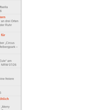
faella
26
tern
 an drei Orten
 der Ruhr
 für
ber „Circus
felbergpark –
 Eule“ am
in NRW 07/26
eine freiere
6
öhlich
r „Merry