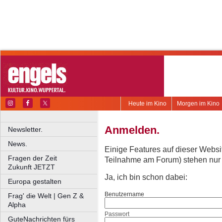
Heute im Kino
Morgen im Kino
Anmelden.
Newsletter.
News.
Einige Features auf dieser Websi
Fragen der Zeit
Teilnahme am Forum) stehen nur re
Zukunft JETZT
Ja, ich bin schon dabei:
Europa gestalten
Benutzername
Frag' die Welt | Gen Z &
Alpha
Passwort
GuteNachrichten fürs