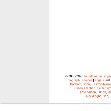
© 2005-2026
berndt media
|
impr
biograph
|
choices
|
engels
und
Bochum
,
Bonn
,
Castrop-Raux
Essen
,
Frechen
,
Gelsenkir
Leverkusen
,
Lünen
,
Mü
Recklinghausen
,